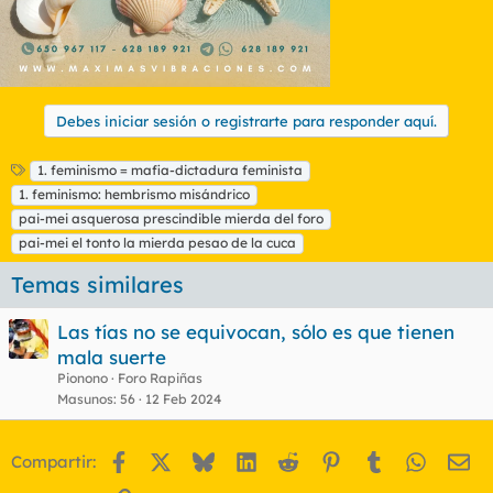
Para ver este contenido, necesitaremos su consentimiento
para configurar cookies de terceros.
Para obtener información más detallada, consulte nuestra
página de cookies
.
Debes iniciar sesión o registrarte para responder aquí.
Aceptar cookies de terceros
E
1. feminismo = mafia-dictadura feminista
t
1. feminismo: hembrismo misándrico
i
pai-mei asquerosa prescindible mierda del foro
Ojito a la cerda esta:
q
pai-mei el tonto la mierda pesao de la cuca
u
Ver el archivos adjunto 188048
e
Temas similares
t
a
s
Las tías no se equivocan, sólo es que tienen
mala suerte
Pionono
Foro Rapiñas
Masunos
56
12 Feb 2024
Facebook
X
Bluesky
LinkedIn
Reddit
Pinterest
Tumblr
WhatsA
Em
Compartir: