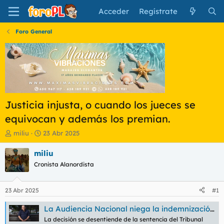
Acceder
Regístrate
Foro General
Justicia injusta, o cuando los jueces se
equivocan y además los premian.
I
F
miliu
23 Abr 2025
n
e
i
c
miliu
c
h
Cronista Alanordista
i
a
a
d
d
e
23 Abr 2025
#1
o
i
r
n
La Audiencia Nacional niega la indemnización a un inocente que pasó 15 años en la cárcel porque considera que no es un “error judicial evidente”
d
i
La decisión se desentiende de la sentencia del Tribunal
e
c