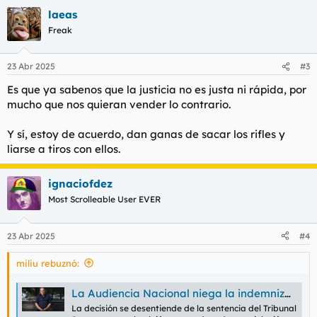
a
laeas
c
c
Freak
i
o
n
23 Abr 2025
#3
e
s
Es que ya sabenos que la justicia no es justa ni rápida, por
:
mucho que nos quieran vender lo contrario.
Y sí, estoy de acuerdo, dan ganas de sacar los rifles y
liarse a tiros con ellos.
ignaciofdez
Most Scrolleable User EVER
23 Abr 2025
#4
miliu rebuznó:
La Audiencia Nacional niega la indemnización a un inocente que pasó 15 años en la cárcel porque considera que no es un “error judicial evidente”
La decisión se desentiende de la sentencia del Tribunal