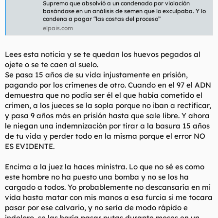
Supremo que absolvió a un condenado por violación
l
i
basándose en un análisis de semen que lo exculpaba. Y lo
t
o
condena a pagar “las costas del proceso”
e
elpais.com
m
a
Lees esta noticia y se te quedan los huevos pegados al
ojete o se te caen al suelo.
Se pasa 15 años de su vida injustamente en prisión,
pagando por los crímenes de otro. Cuando en el 97 el ADN
demuestra que no podía ser él el que había cometido el
crimen, a los jueces se la sopla porque no iban a rectificar,
y pasa 9 años más en prisión hasta que sale libre. Y ahora
le niegan una indemnización por tirar a la basura 15 años
de tu vida y perder todo en la misma porque el error NO
ES EVIDENTE.
Encima a la juez la haces ministra. Lo que no sé es como
este hombre no ha puesto una bomba y no se los ha
cargado a todos. Yo probablemente no descansaría en mi
vida hasta matar con mis manos a esa furcia si me tocara
pasar por ese calvario, y no sería de modo rápido e
indoloro, se las haría pasar putas durante meses en un