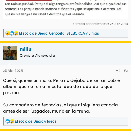
Editado cobardemente:
23 Abr 2025
El socio de Diego
,
Cenobita
,
BILBOKOA
y 5 más
R
e
a
miliu
c
c
Cronista Alanordista
i
o
n
23 Abr 2025
#2
e
s
Que sí, que es un moro. Pero no dejaba de ser un pobre
:
albañil que no tenía ni puta idea de nada de lo que
pasaba.
Su compañero de fechorías, al que ni siquiera conocía
antes de ser juzgados, murió en la trena.
El socio de Diego
y
laeas
R
e