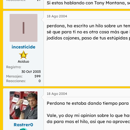
Si estas hablando con Tony Montana, s
estaba hablando con tony montana, acaso e
18 Ago 2004
I
perdona, ha escrito un hilo sobre un te
sé que para tí no es otra cosa más que 
jodidos cojones, paso de tus estúpidas
incesticide
Asiduo
Registro
30 Oct 2003
Mensajes
599
Reacciones
0
18 Ago 2004
Perdona te estaba dando tiempo para qu
Vale, yo doy mi opinion sobre lo que h
da para mas el hilo, asi que no aprovec
Rastrer0