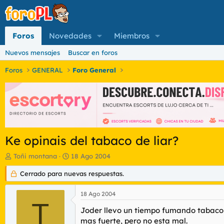
Foros
Novedades
Miembros
Nuevos mensajes
Buscar en foros
Foros
GENERAL
Foro General
Ke opinais del tabaco de liar?
I
F
Toñi montana
18 Ago 2004
n
e
i
Cerrado para nuevas respuestas.
c
c
h
i
a
18 Ago 2004
a
d
T
d
e
Joder llevo un tiempo fumando tabaco d
o
i
mas fuerte, pero no esta mal.