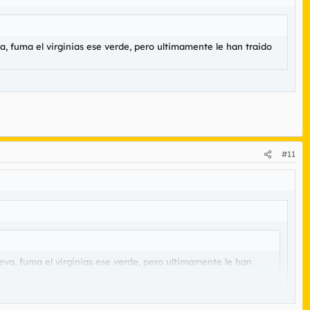
, fuma el virginias ese verde, pero ultimamente le han traido
#11
va, fuma el virginias ese verde, pero ultimamente le han
.