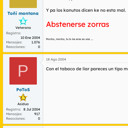
r
n
d
i
Y pa los kanutos dicen ke no esta mal.
e
c
Toñi montana
l
i
Abstenerse zorras
t
o
Veterano
e
m
Registro
10 Ene 2004
a
Morbo, morbo, tu lo ke eres es una ....
Mensajes
1.076
Reacciones
0
18 Ago 2004
P
Con el tabaco de liar pareces un tipo m
PoToS
Asiduo
Registro
8 Jul 2004
Mensajes
917
Reacciones
0