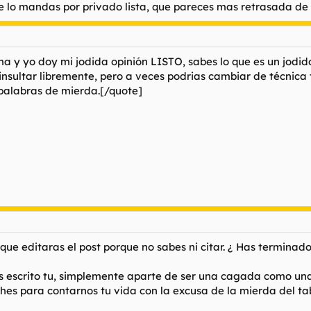
e lo mandas por privado lista, que pareces mas retrasada de 
res tu el? deja de darte por aludido en todos lados ya
ma y yo doy mi jodida opinión LISTO, sabes lo que es un jodid
insultar libremente, pero a veces podrias cambiar de técnica t
 palabras de mierda.[/quote]
e editaras el post porque no sabes ni citar. ¿ Has terminad
as escrito tu, simplemente aparte de ser una cagada como una 
hes para contarnos tu vida con la excusa de la mierda del tab