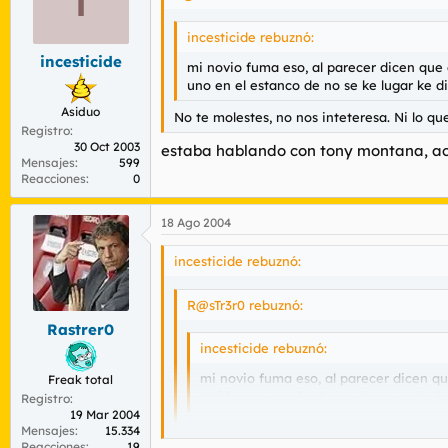
incesticide rebuznó:
incesticide
mi novio fuma eso, al parecer dicen que 
uno en el estanco de no se ke lugar ke di
Asiduo
No te molestes, no nos inteteresa. Ni lo qu
Registro
30 Oct 2003
estaba hablando con tony montana, aca
Mensajes
599
Reacciones
0
18 Ago 2004
incesticide rebuznó:
R@sTr3r0 rebuznó:
Rastrer0
incesticide rebuznó:
mi novio fuma eso, al parecer dicen qu
Freak total
traido uno en el estanco de no se ke lu
Registro
19 Mar 2004
No te molestes, no nos inteteresa. Ni lo 
Mensajes
15.334
Reacciones
19