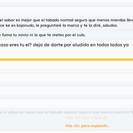
el sabor es mejor que el tabado normal seguro que menos mierdas lleva
ce ke es kojonudo, le preguntaré la marca y te la diré, saludos.
e fuma tu novio ni lo que te metes por el culo.
so eres tu el? deja de darte por aludido en todos lados ya
e el sabor es mejor que el tabado normal seguro que menos mierdas lle
gar ke dice ke es kojonudo, le preguntaré la marca y te la diré, saludos
Haz clic para expandir...
Haz clic para expandir...
que fuma tu novio ni lo que te metes por el culo.
Haz clic para expandir...