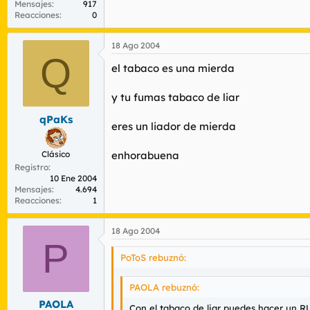
Mensajes
917
Reacciones
0
18 Ago 2004
Q
el tabaco es una mierda
y tu fumas tabaco de liar
qPaKs
eres un liador de mierda
Clásico
enhorabuena
Registro
10 Ene 2004
Mensajes
4.694
Reacciones
1
18 Ago 2004
P
PoToS rebuznó:
PAOLA rebuznó:
PAOLA
Con el tabaco de liar puedes hacer un R