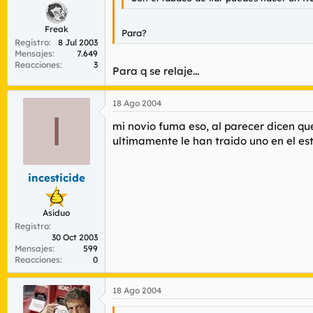
Freak
Para?
Registro
8 Jul 2003
Mensajes
7.649
Reacciones
3
Para q se relaje...
18 Ago 2004
I
mi novio fuma eso, al parecer dicen qu
ultimamente le han traido uno en el est
incesticide
Asiduo
Registro
30 Oct 2003
Mensajes
599
Reacciones
0
18 Ago 2004