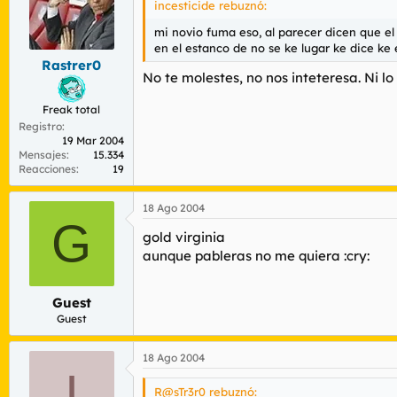
incesticide rebuznó:
mi novio fuma eso, al parecer dicen que el
en el estanco de no se ke lugar ke dice ke 
Rastrer0
No te molestes, no nos inteteresa. Ni lo
Freak total
Registro
19 Mar 2004
Mensajes
15.334
Reacciones
19
18 Ago 2004
G
gold virginia
aunque pableras no me quiera :cry:
Guest
Guest
18 Ago 2004
I
R@sTr3r0 rebuznó: