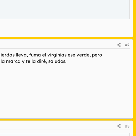
#7
erdas lleva, fuma el virginias ese verde, pero
a marca y te la diré, saludos.
#8