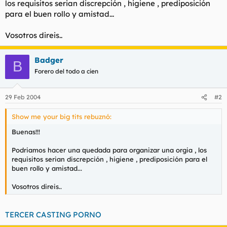
los requisitos serian discrepción , higiene , prediposición
t
o
e
para el buen rollo y amistad...
m
a
Vosotros direis..
Badger
B
Forero del todo a cien
29 Feb 2004
#2
Show me your big tits rebuznó:
Buenas!!!
Podriamos hacer una quedada para organizar una orgia , los
requisitos serian discrepción , higiene , prediposición para el
buen rollo y amistad...
Vosotros direis..
TERCER CASTING PORNO