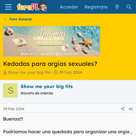
Acceder
Regístrate
Foro General
Kedadas para orgias sexuales?
I
F
Show me your big tits
29 Feb 2004
n
e
i
c
Show me your big tits
S
c
h
Novato de mierda
i
a
a
d
d
e
29 Feb 2004
#1
o
i
r
n
Buenas!!!
d
i
e
c
Podriamos hacer una quedada para organizar una orgia ,
l
i