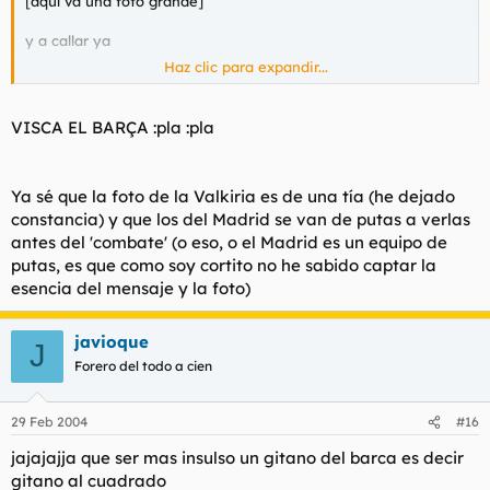
[aquí va una foto grande]
y a callar ya
Haz clic para expandir...
VISCA EL BARÇA :pla :pla
Ya sé que la foto de la Valkiria es de una tía (he dejado
constancia) y que los del Madrid se van de putas a verlas
antes del 'combate' (o eso, o el Madrid es un equipo de
putas, es que como soy cortito no he sabido captar la
esencia del mensaje y la foto)
javioque
J
Forero del todo a cien
29 Feb 2004
#16
jajajajja que ser mas insulso un gitano del barca es decir
gitano al cuadrado