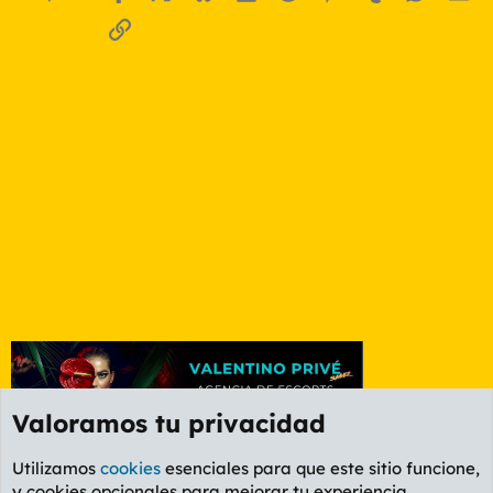
Enlace
Valoramos tu privacidad
Utilizamos
cookies
esenciales para que este sitio funcione,
y cookies opcionales para mejorar tu experiencia.