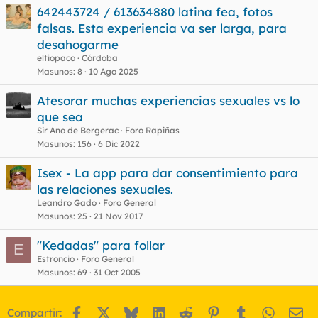
642443724 / 613634880 latina fea, fotos
falsas. Esta experiencia va ser larga, para
desahogarme
eltiopaco
Córdoba
Masunos
8
10 Ago 2025
Atesorar muchas experiencias sexuales vs lo
que sea
Sir Ano de Bergerac
Foro Rapiñas
Masunos
156
6 Dic 2022
Isex - La app para dar consentimiento para
las relaciones sexuales.
Leandro Gado
Foro General
Masunos
25
21 Nov 2017
"Kedadas" para follar
E
Estroncio
Foro General
Masunos
69
31 Oct 2005
Facebook
X
Bluesky
LinkedIn
Reddit
Pinterest
Tumblr
WhatsA
Em
Compartir: