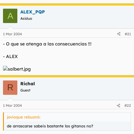
ALEX_PQP
A
Asiduo
1 Mar 2004
#21
- O que se atenga a las consecuencias !!!
- ALEX
Richal
R
Guest
1 Mar 2004
#22
javioque rebuznó:
de arrascarse sabeis bastante los gitanos no?