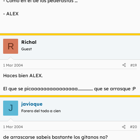
- Como en el de los pederastas ...
- ALEX
Richal
R
Guest
1 Mar 2004
#19
Haces bien ALEX.
El que se picaaaaaaaaaaaaaaa................ que se arrasque :P
javioque
J
Forero del todo a cien
1 Mar 2004
#20
de arrascarse sabeis bastante los gitanos no?