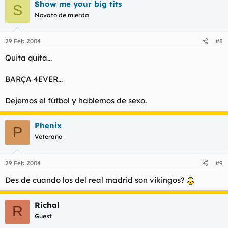
Show me your big tits
S
Novato de mierda
29 Feb 2004
#8
Quita quita...
BARÇA 4EVER...
Dejemos el fútbol y hablemos de sexo.
Phenix
P
Veterano
29 Feb 2004
#9
Des de cuando los del real madrid son vikingos?
Richal
R
Guest