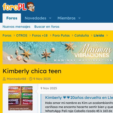
Foros
Novedades
Miembros
Nuevos mensajes
Buscar en foros
Foros
OTROS
Foros +18
Foro Putas
Cataluña
Lleida
Kimberly chica teen
I
F
Montador88
9 Nov 2025
n
e
i
c
9 Nov 2025
c
h
i
a
Kimberly 💗💗20años devuelta en Lle
a
d
Hola amor mi nombre es Kim un acolombianita 
d
e
cariñosa me encanta hacerte sentir bien y que
o
i
WhatsApp Peli roja Cabello rizado 45 k 163 de 