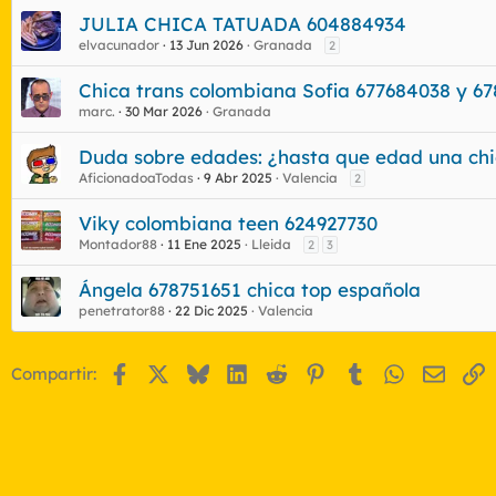
JULIA CHICA TATUADA 604884934
elvacunador
13 Jun 2026
Granada
2
Chica trans colombiana Sofia 677684038 y 67
marc.
30 Mar 2026
Granada
Duda sobre edades: ¿hasta que edad una chi
AficionadoaTodas
9 Abr 2025
Valencia
2
Viky colombiana teen 624927730
Montador88
11 Ene 2025
Lleida
2
3
Ángela 678751651 chica top española
penetrator88
22 Dic 2025
Valencia
Facebook
X
Bluesky
LinkedIn
Reddit
Pinterest
Tumblr
WhatsApp
Email
E
Compartir: