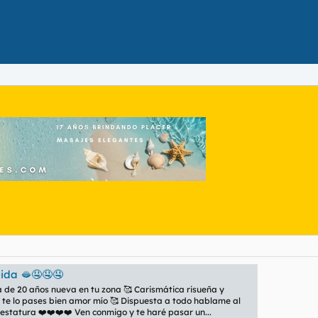
ida 🫦🤤🤤🤤
de 20 años nueva en tu zona 🥰 Carismática risueña y
 te lo pases bien amor mío 🥰 Dispuesta a todo hablame al
estatura ❤️❤️❤️❤️ Ven conmigo y te haré pasar un...