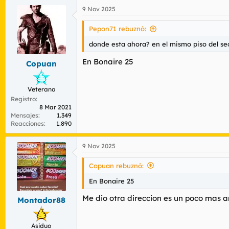
a
9 Nov 2025
c
c
i
Pepon71 rebuznó:
o
n
donde esta ahora? en el mismo piso del se
e
s
En Bonaire 25
Copuan
:
Veterano
Registro
8 Mar 2021
Mensajes
1.349
Reacciones
1.890
9 Nov 2025
Copuan rebuznó:
En Bonaire 25
Me dio otra direccion es un poco mas a
Montador88
Asiduo