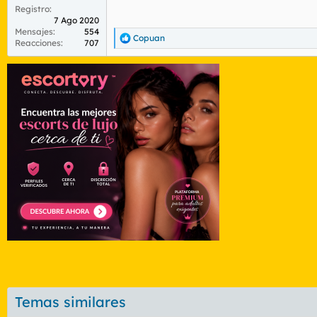
Registro
7 Ago 2020
Mensajes
554
Copuan
R
Reacciones
707
e
a
c
c
i
o
n
e
s
:
Temas similares