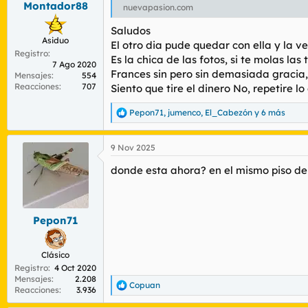
Montador88
r
n
nuevapasion.com
d
i
Saludos
e
c
Asiduo
l
i
El otro dia pude quedar con ella y la ve
Registro
t
o
Es la chica de las fotos, si te molas la
7 Ago 2020
e
Frances sin pero sin demasiada gracia, 
Mensajes
554
m
Reacciones
707
Siento que tire el dinero No, repetire 
a
Pepon71
,
jumenco
,
El_Cabezón
y 6 más
R
e
a
9 Nov 2025
c
c
donde esta ahora? en el mismo piso del
i
o
n
e
s
Pepon71
:
Clásico
Registro
4 Oct 2020
Mensajes
2.208
Copuan
R
Reacciones
3.936
e