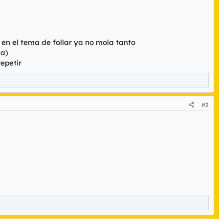
o en el tema de follar ya no mola tanto
ja)
repetir
#2