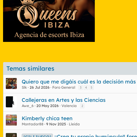
Temas similares
Quiero que me digáis cuál es la decisión más
Slk
26 Jul 2026
Foro General
3
4
5
Callejeras en Artes y las Ciencias
Awe_6
20 May 2026
Valencia
2
Kimberly chica teen
Montador88
9 Nov 2025
Lleida
¡¡Crea tu propio humúnculo!! fore
[GILIJUEGO]