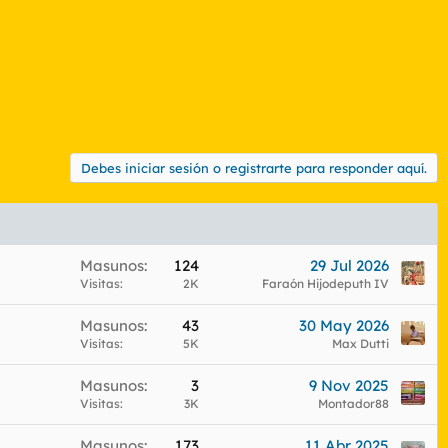
Debes iniciar sesión o registrarte para responder aquí.
Masunos
124
29 Jul 2026
Visitas
2K
Faraón Hijodeputh IV
Masunos
43
30 May 2026
Visitas
5K
Max Dutti
Masunos
3
9 Nov 2025
Visitas
3K
Montador88
Masunos
173
11 Abr 2025