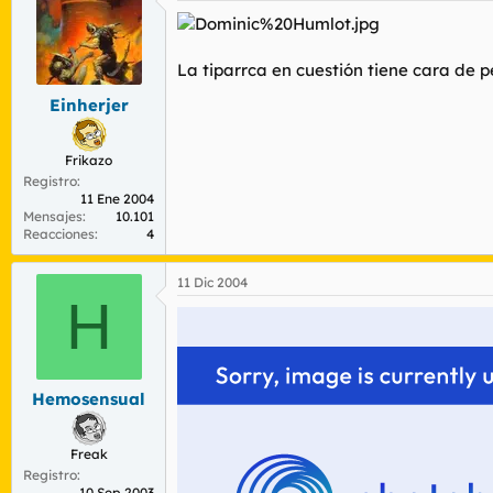
La tiparrca en cuestión tiene cara de p
Einherjer
Frikazo
Registro
11 Ene 2004
Mensajes
10.101
Reacciones
4
11 Dic 2004
H
Hemosensual
Freak
Registro
10 Sep 2003