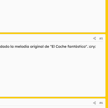
#5
ado la melodía original de "El Coche fantástico". :cry:
#6