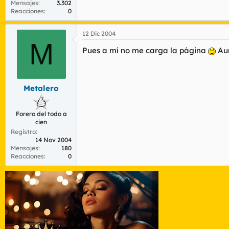
Mensajes
3.302
Reacciones
0
12 Dic 2004
M
Pues a mí no me carga la página
Aun
Metalero
Forero del todo a
cien
Registro
14 Nov 2004
Mensajes
180
Reacciones
0