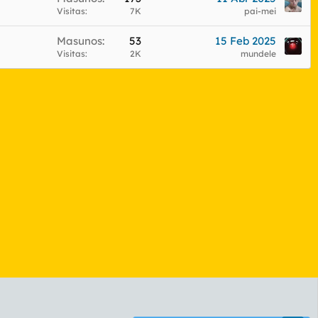
Visitas
7K
pai-mei
Masunos
53
15 Feb 2025
Visitas
2K
mundele