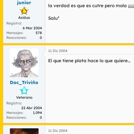
junior
r
n
la verdad es que es cutre pero mola ¡¡¡¡¡
d
i
e
c
Asiduo
Salu²
l
i
Registro
t
o
6 Mar 2004
e
Mensajes
578
m
Reacciones
0
a
11 Dic 2004
El que tiene plata hace lo que quiere...
Doc_Triviño
Veterano
Registro
22 Abr 2004
Mensajes
1.094
Reacciones
0
11 Dic 2004