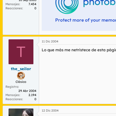
Mensajes
7.454
Reacciones
0
11 Dic 2004
T
Lo que más me netristece de esta página
the_seilor
Clásico
Registro
29 Abr 2004
Mensajes
2.194
Reacciones
0
12 Dic 2004