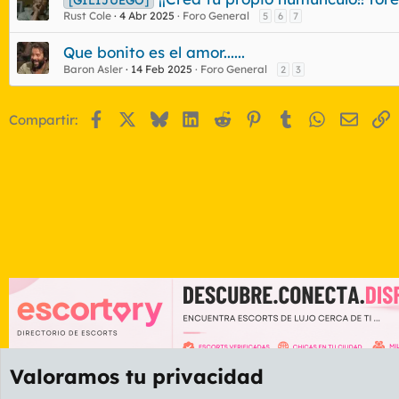
Rust Cole
4 Abr 2025
Foro General
5
6
7
Que bonito es el amor......
Baron Asler
14 Feb 2025
Foro General
2
3
Facebook
X
Bluesky
LinkedIn
Reddit
Pinterest
Tumblr
WhatsApp
Email
E
Compartir:
Valoramos tu privacidad
Foros
GENERAL
Foro General