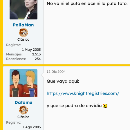
No va ni el puto enlace ni la puta foto.
PollaMan
Clásico
Registro
1 May 2003
Mensajes
2.513
Reacciones
234
12 Dic 2004
Que vaya aquí:
https://www.knightregistries.com/
Datomu
y que se pudra de envidia
Clásico
Registro
7 Ago 2003