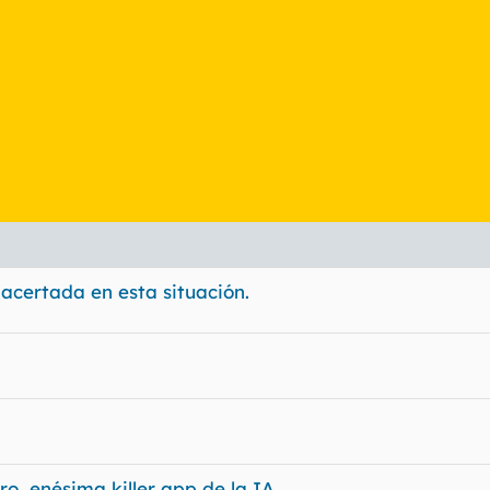
 acertada en esta situación.
ro, enésima killer app de la IA