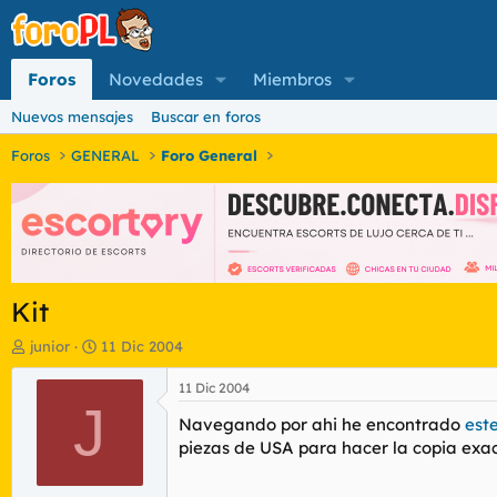
Foros
Novedades
Miembros
Nuevos mensajes
Buscar en foros
Foros
GENERAL
Foro General
Kit
I
F
junior
11 Dic 2004
n
e
i
c
11 Dic 2004
c
J
h
Navegando por ahi he encontrado
este
i
a
a
d
piezas de USA para hacer la copia exac
d
e
o
i