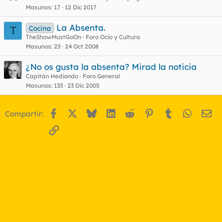
Masunos
17
12 Dic 2017
La Absenta.
Cocina
T
TheShowMustGoOn
Foro Ocio y Cultura
Masunos
23
24 Oct 2008
¿No os gusta la absenta? Mirad la noticia
Capitán Hediondo
Foro General
Masunos
133
23 Dic 2005
Facebook
X
Bluesky
LinkedIn
Reddit
Pinterest
Tumblr
WhatsA
Em
Compartir:
Enlace