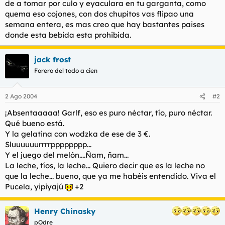
de a tomar por culo y eyaculara en tu garganta, como
t
o
e
quema eso cojones, con dos chupitos vas flipao una
m
semana entera, es mas creo que hay bastantes paises
a
donde esta bebida esta prohibida.
jack frost
Forero del todo a cien
2 Ago 2004
#2
¡Absentaaaaa! Garlf, eso es puro néctar, tío, puro néctar.
Qué bueno está.
Y la gelatina con wodzka de ese de 3 €.
Sluuuuuurrrrpppppppp...
Y el juego del melón....Ñam, ñam...
La leche, tíos, la leche... Quiero decir que es la leche no
que la leche... bueno, que ya me habéis entendido. Viva el
Pucela, yipiyajú
+2
Henry Chinasky
pOdre