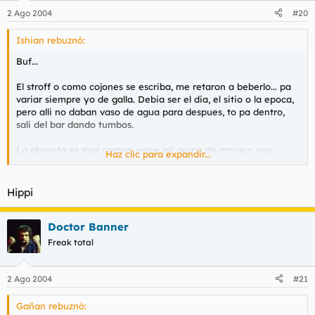
2 Ago 2004
#20
Ishian rebuznó:
Buf...
El stroff o como cojones se escriba, me retaron a beberlo... pa
variar siempre yo de galla. Debia ser el dia, el sitio o la epoca,
pero alli no daban vaso de agua para despues, to pa dentro,
sali del bar dando tumbos.
La absenta es mas comun entre mi grupo de amigos, nos
Haz clic para expandir...
solemos pillar botellas de licro de absenta (mucho mas suave)
y nos vamos a los montes a tocr la guitarra y hacer malabres.
Hippi
Perdidas.
Doctor Banner
Freak total
2 Ago 2004
#21
Gañan rebuznó: