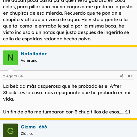
me daban poca pasta para que me la gastara en coca
colas, para pillar una buena cogorza me gastaba la pasta
en chupitos de esa mierda. Recuerdo que te ponian el
chupito y al lado un vaso de agua. He visto a gente a la
que tal como le entraba le salia por la misma boca, he
visto incluso a un notas que justo despues de ingerirlo se
callo de espaldas redondo hecho polvo.
Nofollador
N
Veterano
2 Ago 2004
#11
La bebida más asquerosa que he probado és el After
Shock....es la cosa más repugnante que he probado en mi
vida.
Un fin de año me tumbaron con 3 chupitillos de esos..... :11
Gizmo_666
G
Clásico