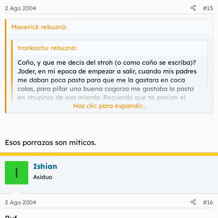
2 Ago 2004
#15
Maverick rebuznó:
trankachu rebuznó:
Coño, y que me decis del stroh (o como coño se escriba)?
Joder, en mi epoca de empezar a salir, cuando mis padres
me daban poca pasta para que me la gastara en coca
colas, para pillar una buena cogorza me gastaba la pasta
en chupitos de esa mierda. Recuerdo que te ponian el
Haz clic para expandir...
chupito y al lado un vaso de agua. He visto a gente a la
que tal como le entraba le salia por la misma boca, he visto
incluso a un notas que justo despues de ingerirlo se callo
Haz clic para expandir...
de espaldas redondo hecho polvo.
Esos porrazos son miticos.
Sin duda la bebida mas fuerte q he provado en mi vida, q
sensacion notar como te baja x la garganta hasta llegar al
Ishian
estomago, yo tb he visto gente desplomarse despues de tomar
I
este chupito...
Asiduo
2 Ago 2004
#16