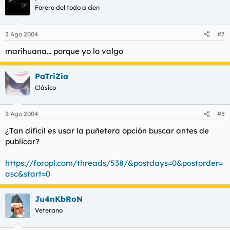
Forero del todo a cien
2 Ago 2004
#7
marihuana... porque yo lo valgo
PaTriZia
Clásico
2 Ago 2004
#8
¿Tan difícil es usar la puñetera opción buscar antes de
publicar?
https://foropl.com/threads/538/&postdays=0&postorder=
asc&start=0
Ju4nKbRoN
Veterano