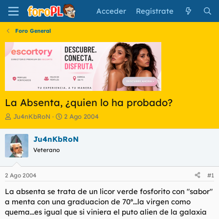
Acceder
Regístrate
Foro General
La Absenta, ¿quien lo ha probado?
I
F
Ju4nKbRoN
2 Ago 2004
n
e
i
c
Ju4nKbRoN
c
h
Veterano
i
a
a
d
d
e
2 Ago 2004
#1
o
i
r
n
La absenta se trata de un licor verde fosforito con "sabor"
d
i
a menta con una graduacion de 70º...la virgen como
e
c
quema...es igual que si viniera el puto alien de la galaxia
l
i