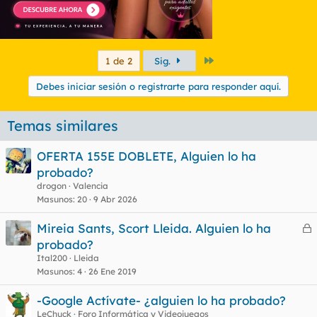
Último
1 de 2
Sig.
Debes iniciar sesión o registrarte para responder aquí.
Temas similares
OFERTA 155E DOBLETE, Alguien lo ha
probado?
drogon
Valencia
Masunos
20
9 Abr 2026
Mireia Sants, Scort Lleida. Alguien lo ha
e
probado?
r
Ital200
Lleida
r
Masunos
4
26 Ene 2019
-Google Actívate- ¿alguien lo ha probado?
LeChuck
Foro Informática y Videojuegos
o