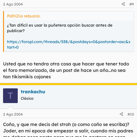
2 Ago 2004
#9
PaTriZia rebuznó:
¿Tan difícil es usar la puñetera opción buscar antes de
publicar?
https://foropl.com/threads/538/&postdays=0&postorder=asc&s
tart=0
Usted que no tendra otra cosa que hacer que tener todo
el foro memorizado, de un post de hace un año...no sea
tan tikismikis cojones
trankachu
T
Clásico
2 Ago 2004
#10
Coño, y que me decis del stroh (o como coño se escriba)?
Joder, en mi epoca de empezar a salir, cuando mis padres