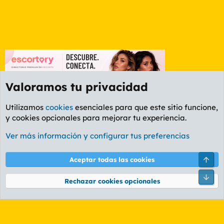
Valoramos tu privacidad
Utilizamos
cookies
esenciales para que este sitio funcione,
y cookies opcionales para mejorar tu experiencia.
Foro General
Ver más información y configurar tus preferencias
Cookies
PL OLDSTYLE AMARILLO
Cambiar fuente
Español (ES)
Arri
Aceptar todas las cookies
Contáctanos
Términos y reglas
Política de privacidad
Ayuda
R
Pie
S
Rechazar cookies opcionales
S
®
Community platform by XenForo
© 2010-2026 XenForo Ltd.