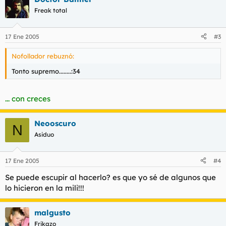
Freak total
17 Ene 2005
#3
Nofollador rebuznó:
Tonto supremo........:34
... con creces
Neooscuro
N
Asiduo
17 Ene 2005
#4
Se puede escupir al hacerlo? es que yo sé de algunos que
lo hicieron en la mili!!!
malgusto
Frikazo