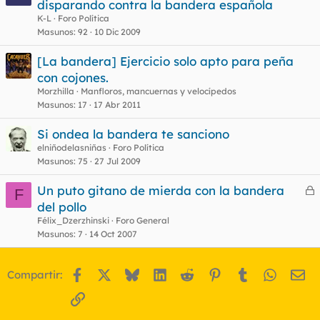
disparando contra la bandera española
K-L
Foro Política
Masunos
92
10 Dic 2009
[La bandera] Ejercicio solo apto para peña
con cojones.
Morzhilla
Manfloros, mancuernas y velocípedos
Masunos
17
17 Abr 2011
Si ondea la bandera te sanciono
elniñodelasniñas
Foro Política
Masunos
75
27 Jul 2009
Un puto gitano de mierda con la bandera
F
e
del pollo
r
Félix_Dzerzhinski
Foro General
r
Masunos
7
14 Oct 2007
Facebook
X
Bluesky
LinkedIn
Reddit
Pinterest
Tumblr
WhatsA
Em
Compartir:
o
Enlace