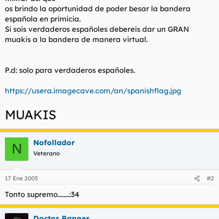
t
o
os brindo la oportunidad de poder besar la bandera
e
española en primicia.
m
Si sois verdaderos españoles debereis dar un GRAN
a
muakis a la bandera de manera virtual.
P.d: solo para verdaderos españoles.
https://usera.imagecave.com/an/spanishflag.jpg
MUAKIS
Nofollador
N
Veterano
17 Ene 2005
#2
Tonto supremo........:34
Doctor Banner