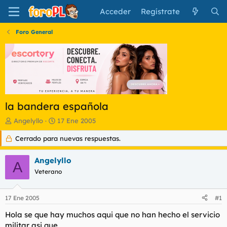
Acceder
Regístrate
Foro General
la bandera española
I
F
Angelyllo
17 Ene 2005
n
e
Cerrado para nuevas respuestas.
i
c
c
h
i
a
Angelyllo
A
a
d
Veterano
d
e
o
i
r
n
17 Ene 2005
#1
d
i
e
c
Hola se que hay muchos aqui que no han hecho el servicio
l
i
militar asi que