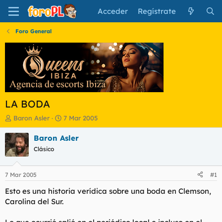
Acceder
Regístrate
Foro General
LA BODA
I
F
Baron Asler
7 Mar 2005
n
e
i
c
Baron Asler
c
h
Clásico
i
a
a
d
d
e
7 Mar 2005
#1
o
i
r
n
Esto es una historia verídica sobre una boda en Clemson,
d
i
Carolina del Sur.
e
c
l
i