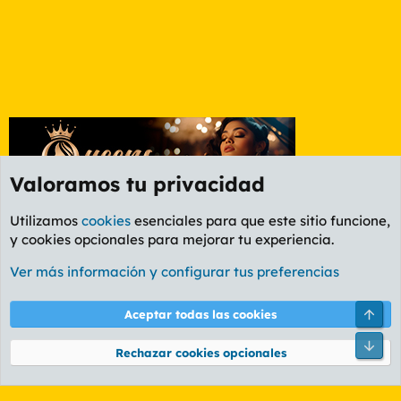
Valoramos tu privacidad
Utilizamos
cookies
esenciales para que este sitio funcione,
y cookies opcionales para mejorar tu experiencia.
Foro General
Ver más información y configurar tus preferencias
Cookies
PL OLDSTYLE AMARILLO
Cambiar fuente
Español (ES)
Arri
Aceptar todas las cookies
Contáctanos
Términos y reglas
Política de privacidad
Ayuda
R
Pie
S
Rechazar cookies opcionales
S
®
Community platform by XenForo
© 2010-2026 XenForo Ltd.