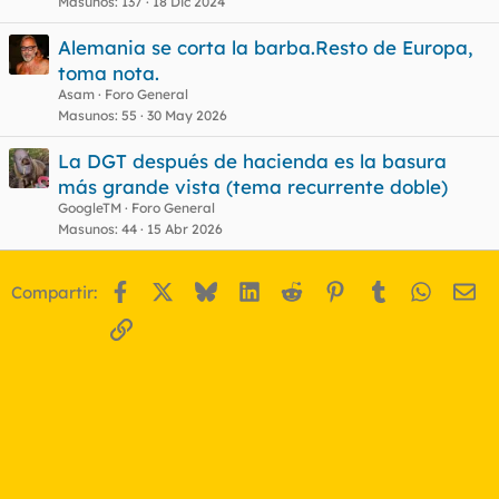
Masunos
137
18 Dic 2024
Alemania se corta la barba.Resto de Europa,
toma nota.
Asam
Foro General
Masunos
55
30 May 2026
La DGT después de hacienda es la basura
más grande vista (tema recurrente doble)
GoogleTM
Foro General
Masunos
44
15 Abr 2026
Facebook
X
Bluesky
LinkedIn
Reddit
Pinterest
Tumblr
WhatsA
Em
Compartir:
Enlace