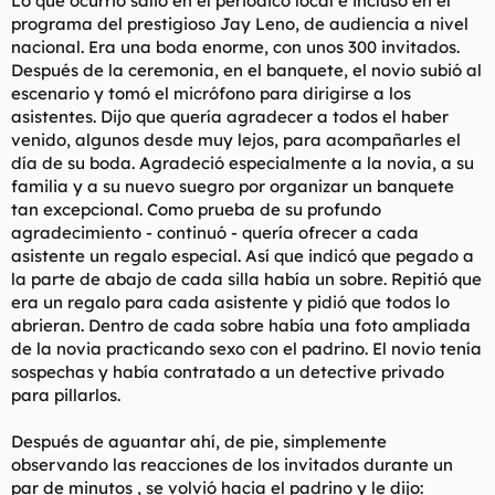
Lo que ocurrió salió en el periódico local e incluso en el
t
o
programa del prestigioso Jay Leno, de audiencia a nivel
e
nacional. Era una boda enorme, con unos 300 invitados.
m
a
Después de la ceremonia, en el banquete, el novio subió al
escenario y tomó el micrófono para dirigirse a los
asistentes. Dijo que quería agradecer a todos el haber
venido, algunos desde muy lejos, para acompañarles el
día de su boda. Agradeció especialmente a la novia, a su
familia y a su nuevo suegro por organizar un banquete
tan excepcional. Como prueba de su profundo
agradecimiento - continuó - quería ofrecer a cada
asistente un regalo especial. Así que indicó que pegado a
la parte de abajo de cada silla había un sobre. Repitió que
era un regalo para cada asistente y pidió que todos lo
abrieran. Dentro de cada sobre había una foto ampliada
de la novia practicando sexo con el padrino. El novio tenía
sospechas y había contratado a un detective privado
para pillarlos.
Después de aguantar ahí, de pie, simplemente
observando las reacciones de los invitados durante un
par de minutos , se volvió hacia el padrino y le dijo: