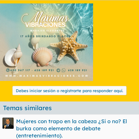
t
o
e
m
a
Debes iniciar sesión o registrarte para responder aquí.
Temas similares
Mujeres con trapo en la cabeza ¿Sí o no? El
burka como elemento de debate
(entretenimiento).