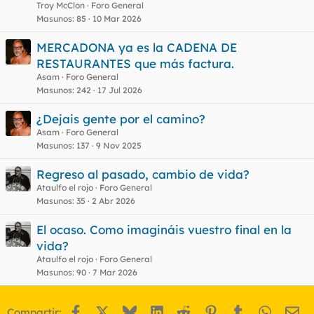
Troy McClon
Foro General
Masunos
85
10 Mar 2026
MERCADONA ya es la CADENA DE
RESTAURANTES que más factura.
Asam
Foro General
Masunos
242
17 Jul 2026
¿Dejais gente por el camino?
Asam
Foro General
Masunos
137
9 Nov 2025
Regreso al pasado, cambio de vida?
Ataulfo el rojo
Foro General
Masunos
35
2 Abr 2026
El ocaso. Como imagináis vuestro final en la
vida?
Ataulfo el rojo
Foro General
Masunos
90
7 Mar 2026
Facebook
X
Bluesky
LinkedIn
Reddit
Pinterest
Tumblr
WhatsA
Em
Compartir: