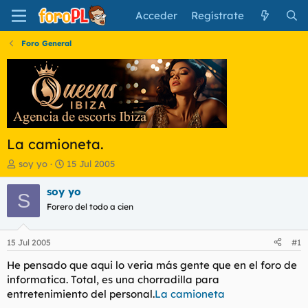
Acceder
Regístrate
Foro General
La camioneta.
I
F
soy yo
15 Jul 2005
n
e
i
c
soy yo
S
c
h
Forero del todo a cien
i
a
a
d
d
e
15 Jul 2005
#1
o
i
r
n
He pensado que aqui lo veria más gente que en el foro de
d
i
informatica. Total, es una chorradilla para
e
c
entretenimiento del personal.
La camioneta
l
i