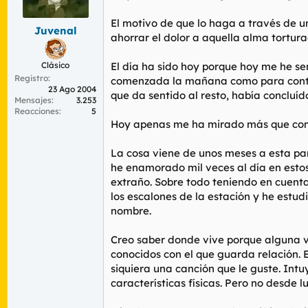
r
n
d
i
El motivo de que lo haga a través de un
Juvenal
e
c
ahorrar el dolor a aquella alma tortura
l
i
t
o
Clásico
El día ha sido hoy porque hoy me he se
e
Registro
m
comenzada la mañana como para continu
23 Ago 2004
a
que da sentido al resto, había concluí
Mensajes
3.253
Reacciones
5
Hoy apenas me ha mirado más que como
La cosa viene de unos meses a esta par
he enamorado mil veces al día en estos
extraño. Sobre todo teniendo en cuenta
los escalones de la estación y he estu
nombre.
Creo saber donde vive porque alguna ve
conocidos con el que guarda relación. 
siquiera una canción que le guste. Int
características físicas. Pero no desde 