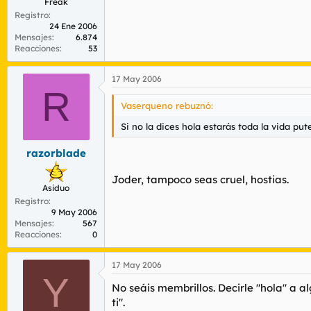
Freak
Registro
24 Ene 2006
Mensajes
6.874
Reacciones
53
17 May 2006
R
Vaserqueno rebuznó:
Si no la dices hola estarás toda la vida pu
razorblade
Joder, tampoco seas cruel, hostias.
Asiduo
Registro
9 May 2006
Mensajes
567
Reacciones
0
17 May 2006
Y
No seáis membrillos. Decirle
"hola"
a al
ti"
.