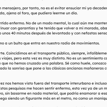
 mensajero, por tanto, no es el evitar ensuciar mi ya decaden
da, ajena al foro, que pudiera leerme un día.
ntido enfermo. No de un modo mental, lo cual aún me mantendrí
ar con garantías y he tenido que volver a mi morada, abati
do unos 40 minutos después de levantado y con nefastas sensa
 a un bulto que entra en nuestro radio de movimientos.
te. Coincidimos en el transporte público, siempre, infalible
 viajes, pero esta vez es muy distinto. No es un sentimiento 
 que no hemos cruzado una palabra. Sé como huele, conozco s
diado la sonrisa que pone a las clásicas ancianas mañaneras 
z nos hemos visto fuera del transporte interurbano e incluso
Estas pesquisas me hacen sentir enfermo, esta vez ya de un 
uyo, sin basarme en nada material, que podría enamorar a es
luego siendo un figurante más en el metro, no como un maniquí.