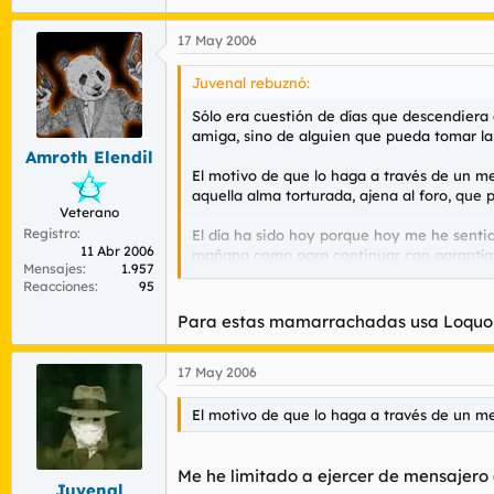
17 May 2006
Juvenal rebuznó:
Sólo era cuestión de días que descendiera
amiga, sino de alguien que pueda tomar la 
Amroth Elendil
El motivo de que lo haga a través de un men
aquella alma torturada, ajena al foro, que 
Veterano
Registro
El día ha sido hoy porque hoy me he sentid
11 Abr 2006
mañana como para continuar con garantías y
Mensajes
1.957
concluído unos 40 minutos después de leva
Reacciones
95
Hoy apenas me ha mirado más que como a 
Para estas mamarrachadas usa Loquo,
La cosa viene de unos meses a esta parte.
17 May 2006
veces al día en estos viajes, pero esta ve
que no hemos cruzado una palabra. Sé como 
pone a las clásicas ancianas mañaneras cu
El motivo de que lo haga a través de un me
Creo saber donde vive porque alguna vez no
relación. Estas pesquisas me hacen sentir 
Me he limitado a ejercer de mensajero (
Juvenal
en nada material, que podría enamorar a es