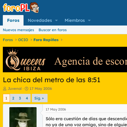
Foros
Novedades
Miembros
Nuevos mensajes
Buscar en foros
Foros
OCIO
Foro Rapiñas
La chica del metro de las 8:51
I
F
Juvenal
17 May 2006
n
e
1
2
3
4
Sig.
i
c
c
h
i
a
17 May 2006
a
d
Sólo era cuestión de días que descendi
d
e
o
i
no ya de una voz amiga, sino de alguie