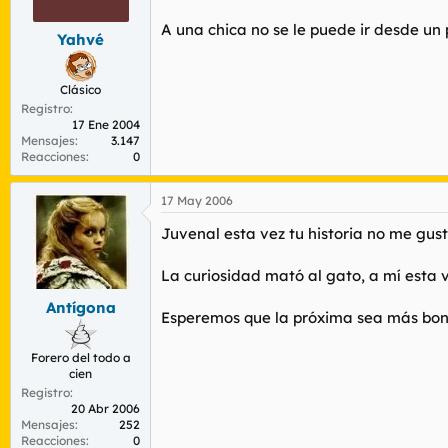
A una chica no se le puede ir desde un
Yahvé
Clásico
Registro
17 Ene 2004
Mensajes
3.147
Reacciones
0
17 May 2006
Juvenal esta vez tu historia no me gus
La curiosidad mató al gato, a mí esta 
Antígona
Esperemos que la próxima sea más bo
Forero del todo a
cien
Registro
20 Abr 2006
Mensajes
252
Reacciones
0