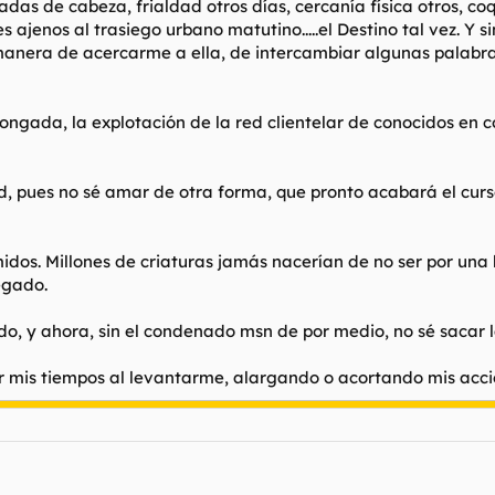
as de cabeza, frialdad otros días, cercanía física otros, coqu
s ajenos al trasiego urbano matutino.....el Destino tal vez. Y 
manera de acercarme a ella, de intercambiar algunas palabra
ngada, la explotación de la red clientelar de conocidos en c
d, pues no sé amar de otra forma, que pronto acabará el curso, 
tímidos. Millones de criaturas jamás nacerían de no ser por 
egado.
o, y ahora, sin el condenado msn de por medio, no sé sacar las
is tiempos al levantarme, alargando o acortando mis acciones