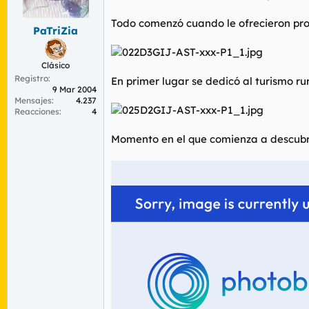
r
n
d
i
Todo comenzó cuando le ofrecieron prot
PaTriZia
e
c
l
i
t
o
Clásico
e
Registro
m
En primer lugar se dedicó al turismo ru
9 Mar 2004
a
Mensajes
4.237
Reacciones
4
Momento en el que comienza a descubrir