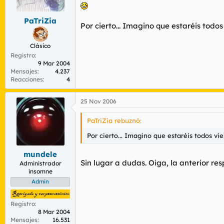
PaTriZia
Por cierto... Imagino que estaréis todo
Clásico
Registro
9 Mar 2004
Mensajes
4.237
Reacciones
4
25 Nov 2006
PaTriZia rebuznó:
Por cierto... Imagino que estaréis todos vi
mundele
Sin lugar a dudas. Oiga, la anterior res
Administrador
insomne
Admin
Registro
8 Mar 2004
Mensajes
16.531