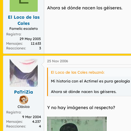
Ahora sé dónde nacen los géiseres.
El Loco de las
Coles
Famelic escaleto
Registro
29 May 2005
Mensajes
12.633
Reacciones
3
25 Nov 2006
El Loco de las Coles rebuznó:
Mi historia con el Actimel es pura geolog
Ahora sé dónde nacen los géiseres.
PaTriZia
Clásico
Y no hay imágenes al respecto?
Registro
9 Mar 2004
Mensajes
4.237
Reacciones
4