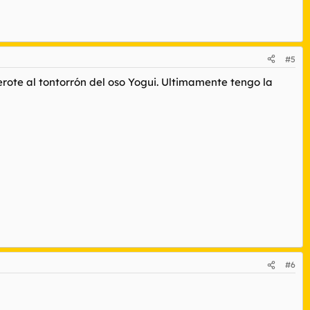
#5
erote al tontorrón del oso Yogui. Ultimamente tengo la
#6