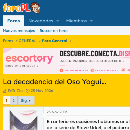
Foros
Novedades
Miembros
Nuevos mensajes
Buscar en foros
Foros
GENERAL
Foro General
La decadencia del Oso Yogui...
I
F
PaTriZia
25 Nov 2006
n
e
1
2
Sig.
i
c
c
h
i
a
25 Nov 2006
a
d
En anteriores ocasiones habíamos ana
d
e
o
i
de la serie de Steve Urkel, o el pedorro