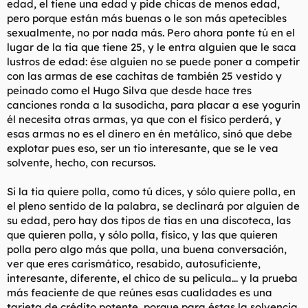
edad, el tiene una edad y pide chicas de menos edad,
del físico y éste ya no lo tenéis para muchos trotes.....Vamos, es
pero porque están más buenas o le son más apetecibles
que estoy por poner fotos de las susodichas para
sexualmente, no por nada más. Pero ahora ponte tú en el
convenceros...
lugar de la tia que tiene 25, y le entra alguien que le saca
lustros de edad: ése alguien no se puede poner a competir
con las armas de ese cachitas de también 25 vestido y
peinado como el Hugo Silva que desde hace tres
canciones ronda a la susodicha, para placar a ese yogurin
él necesita otras armas, ya que con el físico perderá, y
esas armas no es el dinero en én metálico, sinó que debe
explotar pues eso, ser un tio interesante, que se le vea
solvente, hecho, con recursos.
Si la tia quiere polla, como tú dices, y sólo quiere polla, en
el pleno sentido de la palabra, se declinará por alguien de
su edad, pero hay dos tipos de tias en una discoteca, las
que quieren polla, y sólo polla, físico, y las que quieren
polla pero algo más que polla, una buena conversación,
ver que eres carismático, resabido, autosuficiente,
interesante, diferente, el chico de su pelicula... y la prueba
más feaciente de que reúnes esas cualidades es una
tarjeta de crédito potente, porque para éstas la solvencia