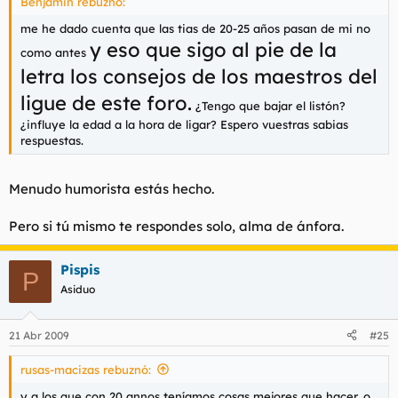
Benjamin rebuznó:
me he dado cuenta que las tias de 20-25 años pasan de mi no
y eso que sigo al pie de la
como antes
letra los consejos de los maestros del
ligue de este foro.
¿Tengo que bajar el listón?
¿influye la edad a la hora de ligar? Espero vuestras sabias
respuestas.
Menudo humorista estás hecho.
Pero si tú mismo te respondes solo, alma de ánfora.
Pispis
P
Asiduo
21 Abr 2009
#25
rusas-macizas rebuznó:
y a los que con 20 annos teníamos cosas mejores que hacer, o