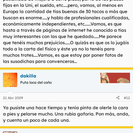
fijas en la Uni, el sueldo, etc.....pero, vamos, al menos en
Europa la cantidad de tías buenas de 30 tacos o más que
buscan es enorme......y hablo de profesionales cualificadas,
económicamente independientes, etc.......Vamos, es que
hasta a través de páginas de internet he conocido a tías
muy interesantes con las que he quedado......Me parece
que tenéis muchos prejuicios......O quizás es que os lo jugáis
todo a la carta del físico y éste ya no lo tenéis para
muchos trotes.....Vamos, es que estoy por poner fotos de
las susodichas para convenceros...
dakilla
Puta loca del coño
21 Abr 2009
#12
Ya pusiste una hace tiempo y tenía pinta de olerle la cara
a pies y pelarse mucho. Una rubia gaforia. Pon más, anda,
y cuenta un poco de cada una.