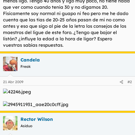
menos ligo. Tengo 40 años y ligo muy poco, no tiene nada
t
o
que ver como cuando tenia 30 y no digamos 20.
e
m
Físicamente soy normal ni guapo ni feo pero me he dado
a
cuenta que las tias de 20-25 años pasan de mi no como
antes y eso que sigo al pie de la letra los consejos de los
maestros del ligue de este foro. ¿Tengo que bajar el
listón? ¿influye la edad a la hora de ligar? Espero
vuestras sabias respuestas.
Candela
Freak
21 Abr 2009
#2
Rector Wilson
Asiduo