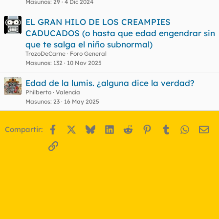
Masunos
29
4 Dic 2024
EL GRAN HILO DE LOS CREAMPIES
CADUCADOS (o hasta que edad engendrar sin
que te salga el niño subnormal)
TrozoDeCarne
Foro General
Masunos
132
10 Nov 2025
Edad de la lumis. ¿alguna dice la verdad?
Philberto
Valencia
Masunos
23
16 May 2025
Facebook
X
Bluesky
LinkedIn
Reddit
Pinterest
Tumblr
WhatsA
Em
Compartir:
Enlace