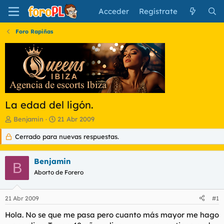
Acceder
Regístrate
Foro Rapiñas
La edad del ligón.
I
F
Benjamin
21 Abr 2009
n
e
Cerrado para nuevas respuestas.
i
c
c
h
i
a
Benjamin
a
d
B
d
Aborto de Forero
e
o
i
r
n
21 Abr 2009
#1
d
i
e
c
Hola. No se que me pasa pero cuanto más mayor me hago
l
i