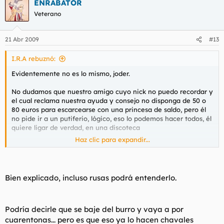
ENRABATOR
Veterano
21 Abr 2009
#13
I.R.A rebuznó:
Evidentemente no es lo mismo, joder.
No dudamos que nuestro amigo cuyo nick no puedo recordar y
el cual reclama nuestra ayuda y consejo no disponga de 50 o
80 euros para escarcearse con una princesa de saldo, pero él
no pide ir a un putiferio, lógico, eso lo podemos hacer todos, él
quiere ligar de verdad, en una discoteca
Haz clic para expandir...
Lo que exponemos aqui es que si, en efecto, se necesita pasta,
pero no de un modo tan directo. Si vas a una tia de discoteca
y le ofreces X euros para follartela acabarás llevandote una
leche. Cuando tienes cierta edad, tu capital y arma de
Bien explicado, incluso rusas podrá entenderlo.
seducción no puede ser un cuerpo estilizado ni la belleza física,
porque careces de ello, tienes que jugar con otras cosas, y
pienso que a esa edad lo más viable es atraerlas siendo
Podría decirle que se baje del burro y vaya a por
solvente económicamente o al menos aparentarlo. Seamos
francos.
cuarentonas... pero es que eso ya lo hacen chavales