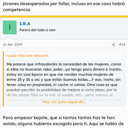
jóvenes desesperados por follar, incluso en ese caso habrá
Si lo aparentas solamente, y ella se lo traga, caerá un polvo y
competencia.
nada más, ya que si lo que busca nuestro hamijo es una
relación seria tarde o temprano, más temprano que tarde, se
darán cuenta que está mintiendo.
I.R.A
I
Forero del todo a cien
Que duda cabe, si nuestro hamijo es un tio que se busca bien
la vida, que es solvente, seguro, que tiene carisma, que es una
persona resolutiva y avispada, lo cual pongo en duda, ya que
21 Abr 2009
#14
de ser asi lo último que haria es venir a una web como esta a
llorar porque no liga, si él fuera todo eso, no tendría problemas
rusas-macizas rebuznó:
para triunfar con ellas.
Me parece que infravaloráis la necesidad de las mujeres...como
Cabe que nuestro hamijo aclare que es lo que busca, si se
si ellas no buscaran rabo, joder....yo tengo poco dinero e insisto,
conforma con follar un sábado noche o si quiere un joven y
estoy en una época en que me rondan muchas mujeres de
señor pivón como futurible esposa y madre de sus hijos. Si es
entre 25 y 35 o asi y que están buenas todas.....Y eso, insito, sin
lo segundo, va a ser que no, si es lo primero, yo podría darle
tener casa en propiedad, ni coche ni ostias. Otra cosa es que
algunos consejillos para hacerse un poco el interesante y
puedan percibir la posibilidad de mejora a corto plazo, por lo
pescar algo.
de las plazas fijas en la Uni, el sueldo, etc.....pero, vamos, al
menos en Europa la cantidad de tías buenas de 30 tacos o más
Haz clic para expandir...
que buscan es enorme......y hablo de profesionales cualificadas,
económicamente independientes, etc.......Vamos, es que hasta a
través de páginas de internet he conocido a tías muy
Para empezar bajate, que si tantas tantas tias te han
interesantes con las que he quedado......Me parece que tenéis
salido, alguna hubieras escogido para ti. Aqui se habla de
muchos prejuicios......O quizás es que os lo jugáis todo a la carta