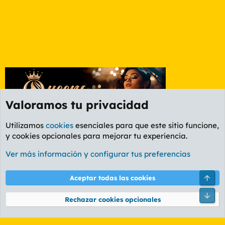
Valoramos tu privacidad
Utilizamos
cookies
esenciales para que este sitio funcione,
y cookies opcionales para mejorar tu experiencia.
Foro Rapiñas
Ver más información y configurar tus preferencias
Cookies
PL OLDSTYLE AMARILLO
Cambiar fuente
Español (ES)
Arri
Aceptar todas las cookies
Contáctanos
Términos y reglas
Política de privacidad
Ayuda
R
Pie
S
Rechazar cookies opcionales
S
®
Community platform by XenForo
© 2010-2026 XenForo Ltd.