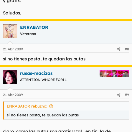
y gratix.
Saludos.
ENRABATOR
Veterano
21 Abr 2009
#8
si no tienes pasta, te quedan las putas
rusas-macizas
ATTENTION WHORE FORIL
21 Abr 2009
#9
ENRABATOR rebuznó:
si no tienes pasta, te quedan las putas
claro, como las putas son gratis y tal....en fin, la de