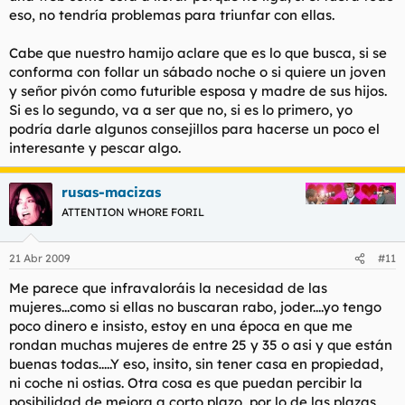
eso, no tendría problemas para triunfar con ellas.
Cabe que nuestro hamijo aclare que es lo que busca, si se
conforma con follar un sábado noche o si quiere un joven
y señor pivón como futurible esposa y madre de sus hijos.
Si es lo segundo, va a ser que no, si es lo primero, yo
podría darle algunos consejillos para hacerse un poco el
interesante y pescar algo.
rusas-macizas
ATTENTION WHORE FORIL
21 Abr 2009
#11
Me parece que infravaloráis la necesidad de las
mujeres...como si ellas no buscaran rabo, joder....yo tengo
poco dinero e insisto, estoy en una época en que me
rondan muchas mujeres de entre 25 y 35 o asi y que están
buenas todas.....Y eso, insito, sin tener casa en propiedad,
ni coche ni ostias. Otra cosa es que puedan percibir la
posibilidad de mejora a corto plazo, por lo de las plazas