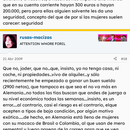
que en su cuenta corriente hayan 300 euros o hayan
200.000, pero para ellas alguien solvente les da una
seguridad, concepto del que de por sí las mujeres suelen
carecer: seguridad
rusas-macizas
ATTENTION WHORE FORIL
21 Abr 2009
#18
Que no, joder, que no...que, insisto, yo no tengo casa, ni
coche, ni propiedades...vivo de alquiler....y sólo
recientemente he empezado a ganar un buen sueldo
(2900 netos), que tampoco es que sea el no va más en
Alemania...no todas las tías buscan que andes de juerga a
su nivel económico todas las semanas....insisto, es un
error.....al contrario, casi el riesgo es el contrario, elque
acepten a tipos de baja condición, por algún motivo
exótico......de hecho, en Alemania está lleno de mujeres
con su macaco de Brasil o Colombia, al que usan de mero
semental y luego pasean de la correa para que se vea