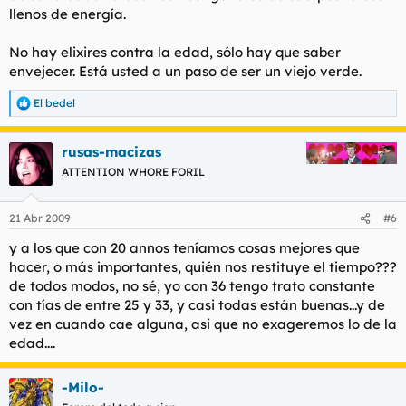
llenos de energía.
No hay elixires contra la edad, sólo hay que saber
envejecer. Está usted a un paso de ser un viejo verde.
El bedel
R
e
a
rusas-macizas
c
c
ATTENTION WHORE FORIL
i
o
n
21 Abr 2009
#6
e
s
y a los que con 20 annos teníamos cosas mejores que
:
hacer, o más importantes, quién nos restituye el tiempo???
de todos modos, no sé, yo con 36 tengo trato constante
con tías de entre 25 y 33, y casi todas están buenas...y de
vez en cuando cae alguna, asi que no exageremos lo de la
edad....
-Milo-