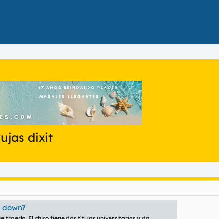
ujas dixit
e down?
 traerlo. El chico tiene dos títulos universitarios y da