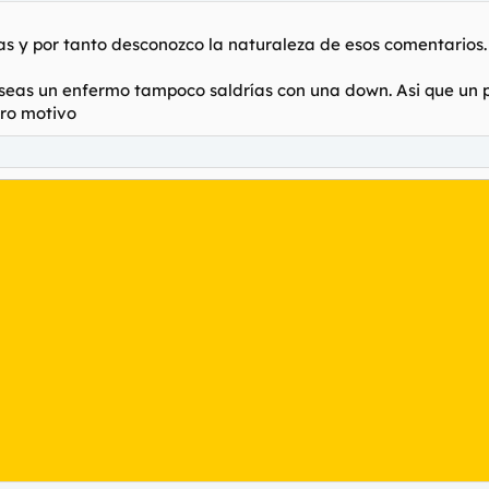
guien con síndrome de down, la crueldad de los comentarios es para met
as y por tanto desconozco la naturaleza de esos comentarios.
or físico porque por intelecto y valores está cienmil veces por encim
 seas un enfermo tampoco saldrías con una down. Asi que un 
tro motivo