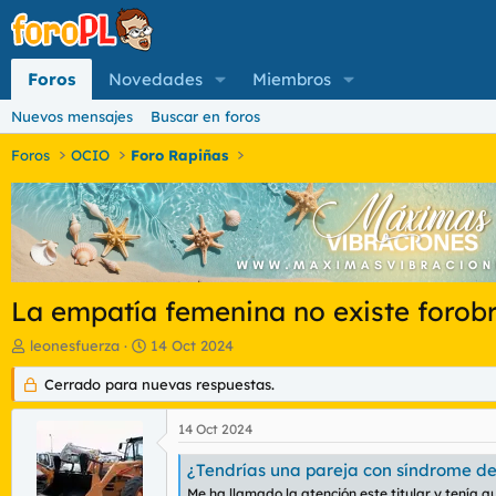
Foros
Novedades
Miembros
Nuevos mensajes
Buscar en foros
Foros
OCIO
Foro Rapiñas
La empatía femenina no existe forobr
I
F
leonesfuerza
14 Oct 2024
n
e
i
Cerrado para nuevas respuestas.
c
c
h
i
a
14 Oct 2024
a
d
d
e
¿Tendrías una pareja con síndrome d
o
i
Me ha llamado la atención este titular y tenía que