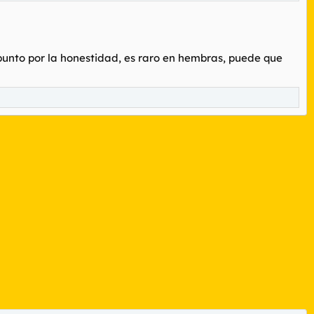
erlas en un campo de concentración y tirar la llave al rio. Asco
a de estas cerdas
punto por la honestidad, es raro en hembras, puede que