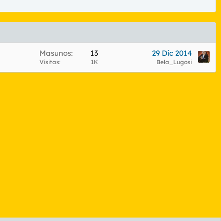
Masunos
13
29 Dic 2014
Visitas
1K
Bela_Lugosi