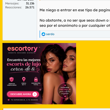
Aparte del 0-122 de que no saldrían con al
Mensajes
31.136
es poco
Reacciones
26.571
Me niego a entrar en ese tipo de pagin
Pd: yo tampoco saldría con una down pero p
No obstante, a no ser que seas down o
sea por el anonimato o por cualquier o
serdo
R
e
a
c
c
i
o
n
e
s
: