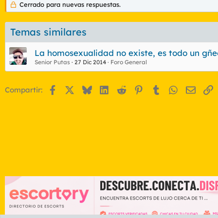
Cerrado para nuevas respuestas.
Temas similares
La homosexualidad no existe, es todo un gñ
Senior Putas
27 Dic 2014
Foro General
Facebook
X
Bluesky
LinkedIn
Reddit
Pinterest
Tumblr
WhatsApp
Email
E
Compartir: