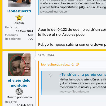
r
n
conferencias sobre superación personal. Me par
d
i
¿Somos todos capacitistas? ¿Alguien sin SD eleg
e
c
leonesfuerza
www.cotilleando.com
l
i
t
o
Asiduo
e
m
Registro
Aparte del 0-122 de que no saldrían co
15 May 2024
a
la llave al rio. Asco es poco
Mensajes
508
Reacciones
700
Pd: yo tampoco saldría con una down pe
14 Oct 2024
leonesfuerza rebuznó:
¿Tendrías una pareja con
Me ha llamado la atención este titu
el viejo dela
y da conferencias sobre superaci
montaña
menciona de la novia. ¿Somos todo
www.cotilleando.com
Muerto por dentro
Registro
20 Feb 2017