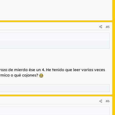
#5
rozo de mierda ése un 4. He tenido que leer varias veces
ítmica o qué cojones?
#6