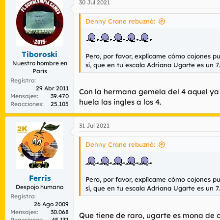
30 Jul 2021
c
c
i
Denny Crane rebuznó:
o
n
e
s
Tiboroski
Pero, por favor, explícame cómo cojones p
:
Nuestro hombre en
sí, que en tu escala Adriana Ugarte es un 7
París
Registro
29 Abr 2011
Con la hermana gemela del 4 aquel ya t
Mensajes
39.470
huela las ingles a los 4.
Reacciones
25.105
31 Jul 2021
Denny Crane rebuznó:
Ferris
Pero, por favor, explícame cómo cojones p
Despojo humano
sí, que en tu escala Adriana Ugarte es un 7
Registro
26 Ago 2009
Mensajes
30.068
Que tiene de raro, ugarte es mona de c
Reacciones
45.131