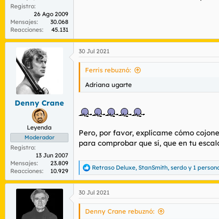
Registro
26 Ago 2009
Mensajes
30.068
Reacciones
45.131
30 Jul 2021
Ferris rebuznó:
Adriana ugarte
Denny Crane
Leyenda
Pero, por favor, explícame cómo cojone
Moderador
para comprobar que sí, que en tu escala
Registro
13 Jun 2007
Mensajes
23.809
Retraso Deluxe
,
StanSmith
,
serdo
y 1 person
R
Reacciones
10.929
e
a
30 Jul 2021
c
c
i
Denny Crane rebuznó:
o