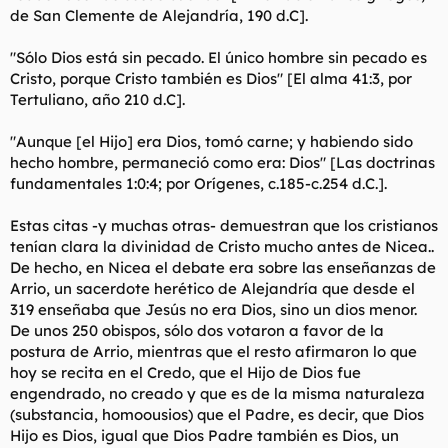
de San Clemente de Alejandría, 190 d.C].
"Sólo Dios está sin pecado. El único hombre sin pecado es
Cristo, porque Cristo también es Dios" [El alma 41:3, por
Tertuliano, año 210 d.C].
"Aunque [el Hijo] era Dios, tomó carne; y habiendo sido
hecho hombre, permaneció como era: Dios" [Las doctrinas
fundamentales 1:0:4; por Orígenes, c.185-c.254 d.C.].
Estas citas -y muchas otras- demuestran que los cristianos
tenían clara la divinidad de Cristo mucho antes de Nicea..
De hecho, en Nicea el debate era sobre las enseñanzas de
Arrio, un sacerdote herético de Alejandría que desde el
319 enseñaba que Jesús no era Dios, sino un dios menor.
De unos 250 obispos, sólo dos votaron a favor de la
postura de Arrio, mientras que el resto afirmaron lo que
hoy se recita en el Credo, que el Hijo de Dios fue
engendrado, no creado y que es de la misma naturaleza
(substancia, homoousios) que el Padre, es decir, que Dios
Hijo es Dios, igual que Dios Padre también es Dios, un