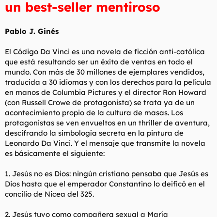
un best-seller mentiroso
l
i
t
o
e
Pablo J. Ginés
m
a
El Código Da Vinci es una novela de ficción anti-católica
que está resultando ser un éxito de ventas en todo el
mundo. Con más de 30 millones de ejemplares vendidos,
traducida a 30 idiomas y con los derechos para la película
en manos de Columbia Pictures y el director Ron Howard
(con Russell Crowe de protagonista) se trata ya de un
acontecimiento propio de la cultura de masas. Los
protagonistas se ven envueltos en un thriller de aventura,
descifrando la simbología secreta en la pintura de
Leonardo Da Vinci. Y el mensaje que transmite la novela
es básicamente el siguiente:
1. Jesús no es Dios: ningún cristiano pensaba que Jesús es
Dios hasta que el emperador Constantino lo deificó en el
concilio de Nicea del 325.
2. Jesús tuvo como compañera sexual a María