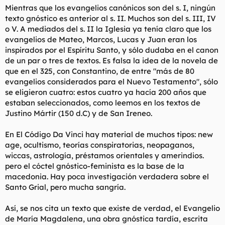
Mientras que los evangelios canónicos son del s. I, ningún
texto gnóstico es anterior al s. II. Muchos son del s. III, IV
o V. A mediados del s. II la Iglesia ya tenía claro que los
evangelios de Mateo, Marcos, Lucas y Juan eran los
inspirados por el Espíritu Santo, y sólo dudaba en el canon
de un par o tres de textos. Es falsa la idea de la novela de
que en el 325, con Constantino, de entre "más de 80
evangelios considerados para el Nuevo Testamento", sólo
se eligieron cuatro: estos cuatro ya hacía 200 años que
estaban seleccionados, como leemos en los textos de
Justino Mártir (150 d.C) y de San Ireneo.
En El Código Da Vinci hay material de muchos tipos: new
age, ocultismo, teorías conspiratorias, neopaganos,
wiccas, astrología, préstamos orientales y amerindios.
pero el cóctel gnóstico-feminista es la base de la
macedonia. Hay poca investigación verdadera sobre el
Santo Grial, pero mucha sangría.
Así, se nos cita un texto que existe de verdad, el Evangelio
de María Magdalena, una obra gnóstica tardía, escrita