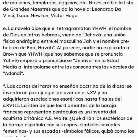
de masones, templarios, egipcios, etc. No es creíble la lista
de Grandes Maestres que da la novela: Leonardo Da
Vinci, Isaac Newton, Victor Hugo.
e. La novela dice que el tetragramaton YHWH, el nombre
de Dios en letras hebreas, viene de "Jehová, una unión
física andrógina entre el masculino Jah y el nombre pre-
hebreo de Eva, Havah". Al parecer, nadie ha explicado a
Brown que YHWH (que hoy sabemos que se pronuncia
Yahvé) empezó a pronunciarse "Jehová" en la Edad
Media al interpolarse entre las consonantes las vocales de
"Adonai".
f. Las cartas del tarot no enseñan doctrina de la diosa; se
inventaron para juegos de azar en el s.XV y no
adquirieron asociaciones esotéricas hasta finales del
s.XVIII. La idea de que los diamantes de la baraja
francesa representan pentáculos es un invento del
ocultista británico A.E. Waite. ¿Qué dirán los esotéricos de
la baraja española con sus copas -símbolos sexuales
femeninos- y sus espadas -símbolos fálicos, quizá como los