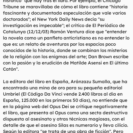
histórico" que hay tras el libro. Por ejemplo, el Chicago
Tribune se maravillaba de cómo el libro contiene "historia
fascinante y documentada especulación que vale varios
doctorados"; el New York Daily News decía "su
investigación es impecable"; el crítico de El Periódico de
Catalunya (12/12/03) Ramón Ventura dice que "entender
la novela como un panfleto anticristiano es no entender lo
que es: un relato de aventuras por los espacios poco
conocidos de la historia, donde se combinan los misterios
de la religión con los enigmas del arte; Dan Brown escribe
con la pasión y la erudición de Matilde Asensi en El último
Catón".
La editora del libro en España, Aránzazu Sumalla, que ha
encontrado una mina de oro para su pequeña editorial
Umbriel (El Código Da Vinci vende 2.400 libros al día en
España, 125.000 en los primeros 50 días), no entiende que
en la página web del Opus Dei se critique negativamente
el libro, que presenta al Opus como una secta destructiva
dispuesta al asesinato y otras técnicas magiosas, con el
detalle de que el asesino Silas es numerario y lleva cilicio.
Según la editora "se trata de una obra de ficción". Pero