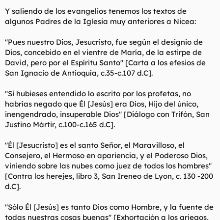
Y saliendo de los evangelios tenemos los textos de
algunos Padres de la Iglesia muy anteriores a Nicea:
"Pues nuestro Dios, Jesucristo, fue según el designio de
Dios, concebido en el vientre de María, de la estirpe de
David, pero por el Espíritu Santo" [Carta a los efesios de
San Ignacio de Antioquía, c.35-c.107 d.C].
"Si hubieses entendido lo escrito por los profetas, no
habrías negado que Él [Jesús] era Dios, Hijo del único,
inengendrado, insuperable Dios" [Diálogo con Trifón, San
Justino Mártir, c.100-c.165 d.C].
"Él [Jesucristo] es el santo Señor, el Maravilloso, el
Consejero, el Hermoso en apariencia, y el Poderoso Dios,
viniendo sobre las nubes como juez de todos los hombres"
[Contra los herejes, libro 3, San Ireneo de Lyon, c. 130 -200
d.C].
"Sólo Él [Jesús] es tanto Dios como Hombre, y la fuente de
todas nuestras cosas buenas" [Exhortación a los griegos,