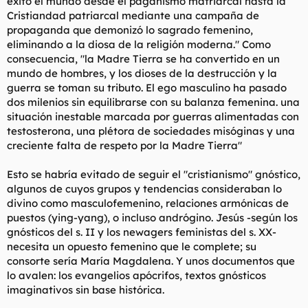
éxito el mundo desde el paganismo matriarcal hasta la
Cristiandad patriarcal mediante una campaña de
propaganda que demonizó lo sagrado femenino,
eliminando a la diosa de la religión moderna." Como
consecuencia, "la Madre Tierra se ha convertido en un
mundo de hombres, y los dioses de la destrucción y la
guerra se toman su tributo. El ego masculino ha pasado
dos milenios sin equilibrarse con su balanza femenina. una
situación inestable marcada por guerras alimentadas con
testosterona, una plétora de sociedades misóginas y una
creciente falta de respeto por la Madre Tierra"
Esto se habría evitado de seguir el "cristianismo" gnóstico,
algunos de cuyos grupos y tendencias consideraban lo
divino como masculofemenino, relaciones armónicas de
puestos (ying-yang), o incluso andrógino. Jesús -según los
gnósticos del s. II y los newagers feministas del s. XX-
necesita un opuesto femenino que le complete; su
consorte sería María Magdalena. Y unos documentos que
lo avalen: los evangelios apócrifos, textos gnósticos
imaginativos sin base histórica.