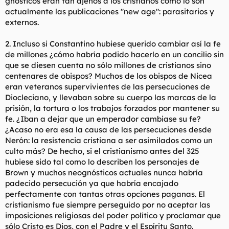
gnósticos eran tan ajenos a los cristianos como lo son
actualmente las publicaciones "new age": parasitarios y
externos.
2. Incluso si Constantino hubiese querido cambiar así la fe
de millones ¿cómo habría podido hacerlo en un concilio sin
que se diesen cuenta no sólo millones de cristianos sino
centenares de obispos? Muchos de los obispos de Nicea
eran veteranos supervivientes de las persecuciones de
Diocleciano, y llevaban sobre su cuerpo las marcas de la
prisión, la tortura o los trabajos forzados por mantener su
fe. ¿Iban a dejar que un emperador cambiase su fe?
¿Acaso no era esa la causa de las persecuciones desde
Nerón: la resistencia cristiana a ser asimilados como un
culto más? De hecho, si el cristianismo antes del 325
hubiese sido tal como lo describen los personajes de
Brown y muchos neognósticos actuales nunca habría
padecido persecución ya que habría encajado
perfectamente con tantas otras opciones paganas. El
cristianismo fue siempre perseguido por no aceptar las
imposiciones religiosas del poder político y proclamar que
sólo Cristo es Dios, con el Padre y el Espíritu Santo.