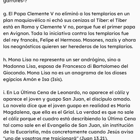
garrotes-?
g. El Papa Clemente V no eliminó a los templarios en un
plan maquiavélico ni echó sus cenizas al Tíber: el Tíber
está en Roma y Clemente V no, porque fue el primer papa
en Avignon. Toda la iniciativa contra los templarios fue
del rey francés, Felipe el Hermoso. Masones, nazis y ahora
los neognósticos quieren ser herederos de los templarios.
h. Mona Lisa no representa un ser andrógino, sino a
Madonna Lisa, esposa de Francesco di Bartolomeo del
Giocondo. Mona Lisa no es un anagrama de los dioses
egipcios Amón e Isa (Isis).
i. En La Última Cena de Leonardo, no aparece el cáliz y
aparece el joven y guapo San Juan, el discípulo amado.
La novela dice que el joven guapo en realidad es María
Magdalena, que ella es el Grial. La verdad es que no sale
el cáliz porque el cuadro está describiendo la Última Cena
tal como sale en el Evangelio de San Juan, sin institución
de la Eucaristía, más concretamente cuando Jesús avisa
"uno de vosotros me traicionará" (Juan 13,21).