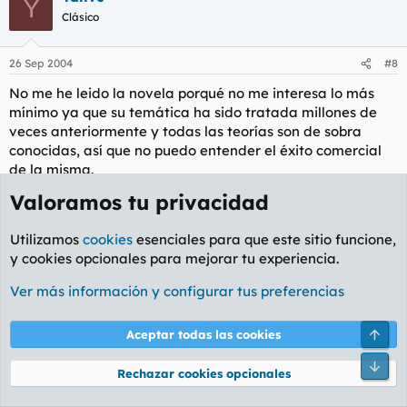
Y
Clásico
26 Sep 2004
#8
No me he leido la novela porqué no me interesa lo más
mínimo ya que su temática ha sido tratada millones de
veces anteriormente y todas las teorías son de sobra
conocidas, así que no puedo entender el éxito comercial
de la misma.
Valoramos tu privacidad
El texto,
Frente Negro
, se me antoja muy interesante,
pero soy incapaz de leerme un ladrillazo de esas
Utilizamos
cookies
esenciales para que este sitio funcione,
proporciones en la pantalla del ordenador.Quizás otro día.
y cookies opcionales para mejorar tu experiencia.
Guest
Ver más información y configurar tus preferencias
G
Guest
Arri
Aceptar todas las cookies
26 Sep 2004
#9
Pie
Rechazar cookies opcionales
https://spanish.opusdei.org/art.php?w=16&p=6699
https://www.udep.edu.pe/bolcapella/capinf203.html