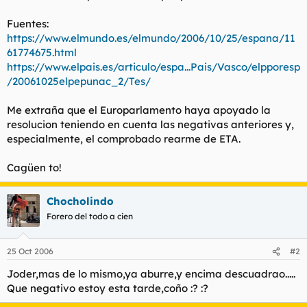
l
i
Fuentes:
t
o
e
https://www.elmundo.es/elmundo/2006/10/25/espana/11
m
61774675.html
a
https://www.elpais.es/articulo/espa...Pais/Vasco/elpporesp
/20061025elpepunac_2/Tes/
Me extraña que el Europarlamento haya apoyado la
resolucion teniendo en cuenta las negativas anteriores y,
especialmente, el comprobado rearme de ETA.
Cagüen to!
Chocholindo
Forero del todo a cien
25 Oct 2006
#2
Joder,mas de lo mismo,ya aburre,y encima descuadrao.....
Que negativo estoy esta tarde,coño :? :?