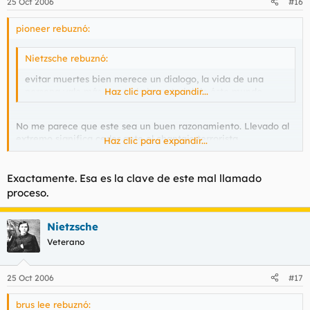
25 Oct 2006
#16
pioneer rebuznó:
Nietzsche rebuznó:
evitar muertes bien merece un dialogo, la vida de una
persona vale más que todo lo material de éste mundo
Haz clic para expandir...
No me parece que este sea un buen razonamiento. Llevado al
extremo significa ceder ante el chantaje terrorista.
Haz clic para expandir...
Imaginemos que a cambio de no matar se concede la
independencia a euskadi...si al dia sigiente apareciera un
grupo terrorista que pretendiese la anexion de euskadi
Exactamente. Esa es la clave de este mal llamado
poniendo bombas, ¿tambien deberiamos ceder ante ese
proceso.
chantaje?
Nietzsche
Veterano
25 Oct 2006
#17
brus lee rebuznó: