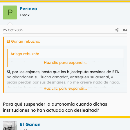
Perineo
P
Freak
25 Oct 2006
#4
El Gañan rebuznó:
Arisgo rebuznó:
Es una buena noticia. Habra paz en mi pais. Ya lo veo.
Haz clic para expandir...
Si, por los cojones, hasta que los hijosdeputa asesinos de ETA
no abandonen su "lucha armada", entreguen su arsenal, y
pidan perdón por sus desmanes, no me creeré nada de nada,
de todas formas, no creo que les den nada por hacerlo, ni
Haz clic para expandir...
referendum ni hostias, y aquí lo que faltan son cojones para
suspender la autonomía como hace Blair en el Ulster, cada vez
que se le va la pinza a los cuatro de siempre.
Para qué suspender la autonomía cuando dichas
Lo que lo tienen claro son todos los grupo-grupusculos de
instituciones no han actuado con deslealtad?
fanaticos hijosdeputa que verán, que asesinando y
extorsionado, se puede conseguir lo que quieras, (por lo menos
en España)
El Gañan