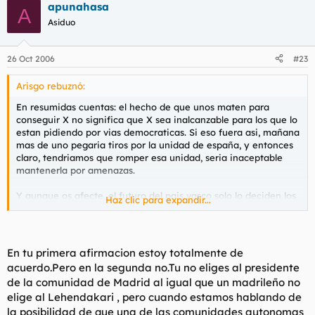
apunahasa
A
Asiduo
26 Oct 2006
#23
Arisgo rebuznó:
En resumidas cuentas: el hecho de que unos maten para
conseguir X no significa que X sea inalcanzable para los que lo
estan pidiendo por vias democraticas. Si eso fuera asi, mañana
mas de uno pegaria tiros por la unidad de españa, y entonces
claro, tendriamos que romper esa unidad, seria inaceptable
mantenerla por amenazas.
Y aunque os afecte, el futuro del pais vasco solo lo deciden los
Haz clic para expandir...
vascos, como es logico. Yo no elijo presidentes dela comunidad
de madrid, ni de francia ni de alemania ni de USA, y vaya si
me afectan.
En tu primera afirmacion estoy totalmente de
acuerdo.Pero en la segunda no.Tu no eliges al presidente
de la comunidad de Madrid al igual que un madrileño no
elige al Lehendakari , pero cuando estamos hablando de
la posibilidad de que una de las comunidades autonomas