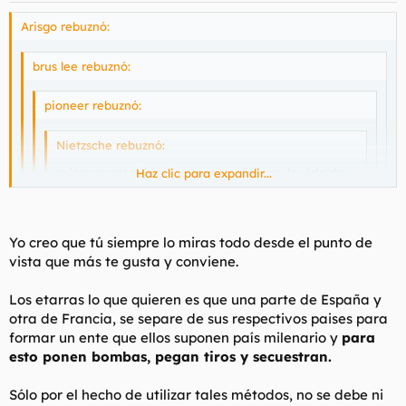
Arisgo rebuznó:
brus lee rebuznó:
pioneer rebuznó:
Nietzsche rebuznó:
evitar muertes bien merece un dialogo, la vida de
Haz clic para expandir...
una persona vale más que todo lo material de éste
mundo
Haz clic para expandir...
Haz clic para expandir...
Yo creo que tú siempre lo miras todo desde el punto de
No me parece que este sea un buen razonamiento.
Haz clic para expandir...
vista que más te gusta y conviene.
Llevado al extremo significa ceder ante el chantaje
NO, esa no es la clave, es la mayor chorrada que gira en torno
terrorista. Imaginemos que a cambio de no matar se
al proceso.
Exactamente. Esa es la clave de este mal llamado proceso.
Los etarras lo que quieren es que una parte de España y
concede la independencia a euskadi...si al dia sigiente
apareciera un grupo terrorista que pretendiese la
otra de Francia, se separe de sus respectivos paises para
Primero, los etarras solo hablaran de sus presos y condiciones,
anexion de euskadi poniendo bombas, ¿tambien
formar un ente que ellos suponen país milenario y
para
en la puta vida de politica.
deberiamos ceder ante ese chantaje?
esto ponen bombas, pegan tiros y secuestran.
Otra cosa es que desaparecida la violencia, desaparezca con
ella la excusa tan manida por los constitucionalistas aka
Sólo por el hecho de utilizar tales métodos, no se debe ni
nacionalistas españoles para no abordar DEMOCRATICAMENTE