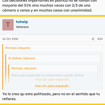
Las decisiones importantes en política no se toman con
mayoría del 51% sino muchas veces con 2/3 de una
cámara o censo y en muchos casos con unanimidad.
tuhalp
T
Veterano
26 Oct 2006
#20
Perineo rebuznó:
El Gañan rebuznó:
Perineo rebuznó:
Para qué suspender la autonomía cuando dichas
instituciones no han actuado con deslealtad?
Haz clic para expandir...
Haz clic para expandir...
La mesa del parlamento vasco no disolvió a Sozialista
Ya lo creo qu esta politizado, pero no en el sentido que tu
Abertzaleak cuando el supremo dio la orden, por ejemplo.
Haz clic para expandir...
refieres.