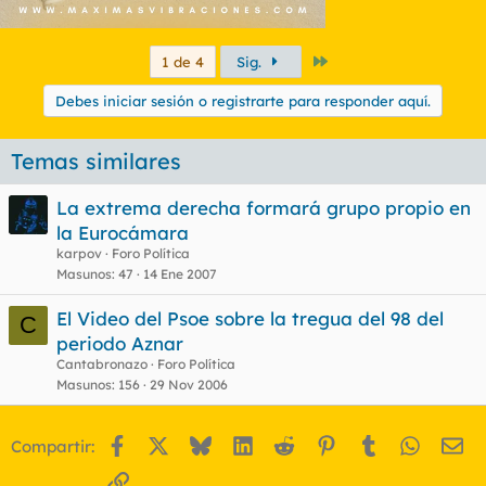
Último
1 de 4
Sig.
Debes iniciar sesión o registrarte para responder aquí.
Temas similares
La extrema derecha formará grupo propio en
la Eurocámara
karpov
Foro Política
Masunos
47
14 Ene 2007
El Video del Psoe sobre la tregua del 98 del
C
periodo Aznar
Cantabronazo
Foro Política
Masunos
156
29 Nov 2006
Facebook
X
Bluesky
LinkedIn
Reddit
Pinterest
Tumblr
WhatsA
Em
Compartir:
Enlace