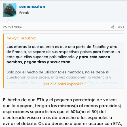
La ley de partidos es contraria a la lógica y a la constitución y
semensatan
el supremo
está politizado.
Freak
Más información en su arisgería más cercana.
26 Oct 2006
#21
mrwylli rebuznó:
Los etarras lo que quieren es que una parte de España y otra
de Francia, se separe de sus respectivos paises para formar un
ente que ellos suponen país milenario y
para esto ponen
bombas, pegan tiros y secuestran.
Sólo por el hecho de utilizar tales métodos, no se debe ni
cuestionar lo que piden, una vez abandonen la violencia y
pasen bastantes años, para que no se asocie "mato gente=me
Haz clic para expandir...
hacen caso"
se puede hacer un referendum, por supuesto,
pero entre los dueños del territorio, es decir todos los
españoles y todos los franceses.
El hecho de que ETA y el pequeno porcentaje de vascos
que la apoyan, tengan las mismas(o al menos parecidas)
Porque según dice la Constitución y para mí, la lógica más
aspiraciones separatistas que el 60%(no el 50) del
básica, los soberanos del territorio de España, son los
electorado vasco no os da derecho a los espanoles a
españoles, y el País Vasco es territorio de España y tanto un
evitar el debate. Os da derecho a querer acabar con ETA,
murciano como un gallego como el vasco son españoles y