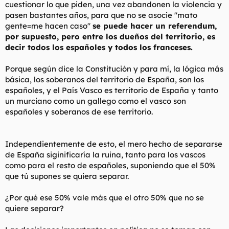
cuestionar lo que piden, una vez abandonen la violencia y
el conflicto politico eneuskadi, que no es otro que mas del 50%
pasen bastantes años, para que no se asocie "mato
no quiere pertenecer a españa. Nada desdeñable, bajo mi
gente=me hacen caso"
se puede hacer un referendum,
punto de vista.
por supuesto, pero entre los dueños del territorio, es
No tergiverseis, no hagais el jueguito a los peperos.
decir todos los españoles y todos los franceses.
Porque según dice la Constitución y para mí, la lógica más
básica, los soberanos del territorio de España, son los
españoles, y el País Vasco es territorio de España y tanto
un murciano como un gallego como el vasco son
españoles y soberanos de ese territorio.
Independientemente de esto, el mero hecho de separarse
de España siginificaría la ruina, tanto para los vascos
como para el resto de españoles, suponiendo que el 50%
que tú supones se quiera separar.
¿Por qué ese 50% vale más que el otro 50% que no se
quiere separar?