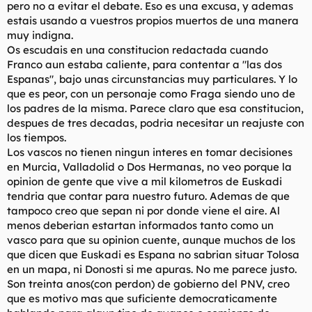
soberanos de ese territorio.
pero no a evitar el debate. Eso es una excusa, y ademas
estais usando a vuestros propios muertos de una manera
muy indigna.
Independientemente de esto, el mero hecho de separarse de
Os escudais en una constitucion redactada cuando
España siginificaría la ruina, tanto para los vascos como para el
Franco aun estaba caliente, para contentar a "las dos
resto de españoles, suponiendo que el 50% que tú supones se
Espanas", bajo unas circunstancias muy particulares. Y lo
quiera separar.
que es peor, con un personaje como Fraga siendo uno de
¿Por qué ese 50% vale más que el otro 50% que no se quiere
los padres de la misma. Parece claro que esa constitucion,
separar?
despues de tres decadas, podria necesitar un reajuste con
los tiempos.
Las decisiones importantes en política no se toman con
Los vascos no tienen ningun interes en tomar decisiones
mayoría del 51% sino muchas veces con 2/3 de una cámara o
en Murcia, Valladolid o Dos Hermanas, no veo porque la
censo y en muchos casos con unanimidad.
opinion de gente que vive a mil kilometros de Euskadi
tendria que contar para nuestro futuro. Ademas de que
tampoco creo que sepan ni por donde viene el aire. Al
menos deberian estartan informados tanto como un
vasco para que su opinion cuente, aunque muchos de los
que dicen que Euskadi es Espana no sabrian situar Tolosa
en un mapa, ni Donosti si me apuras. No me parece justo.
Son treinta anos(con perdon) de gobierno del PNV, creo
que es motivo mas que suficiente democraticamente