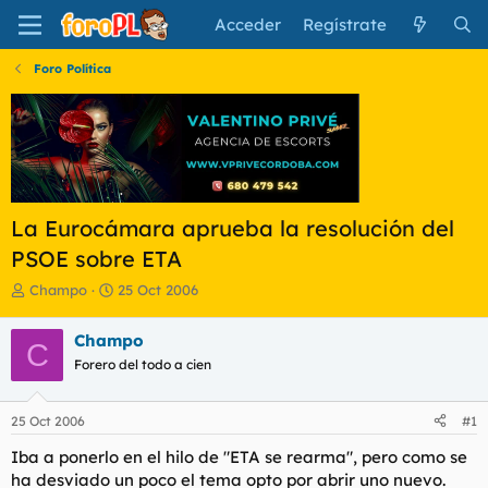
Acceder
Regístrate
Foro Política
La Eurocámara aprueba la resolución del
PSOE sobre ETA
I
F
Champo
25 Oct 2006
n
e
i
c
Champo
C
c
h
Forero del todo a cien
i
a
a
d
d
e
25 Oct 2006
#1
o
i
r
n
Iba a ponerlo en el hilo de "ETA se rearma", pero como se
d
i
ha desviado un poco el tema opto por abrir uno nuevo.
e
c