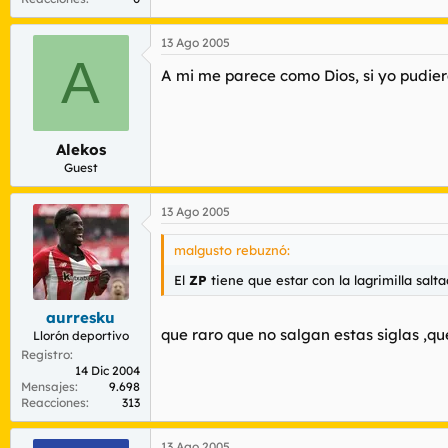
13 Ago 2005
A
A mi me parece como Dios, si yo pudier
Alekos
Guest
13 Ago 2005
malgusto rebuznó:
El
ZP
tiene que estar con la lagrimilla salta
aurresku
que raro que no salgan estas siglas ,qu
Llorón deportivo
Registro
14 Dic 2004
Mensajes
9.698
Reacciones
313
13 Ago 2005