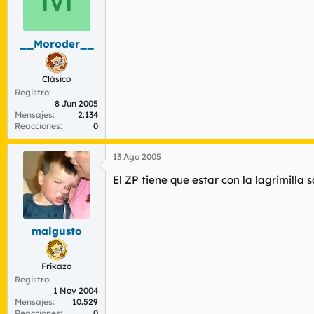
__Moroder__
Clásico
Registro
8 Jun 2005
Mensajes
2.134
Reacciones
0
13 Ago 2005
El ZP tiene que estar con la lagrimilla 
malgusto
Frikazo
Registro
1 Nov 2004
Mensajes
10.529
Reacciones
0