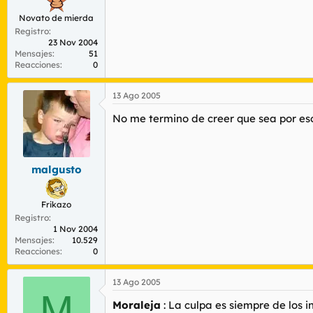
Novato de mierda
Registro
23 Nov 2004
Mensajes
51
Reacciones
0
13 Ago 2005
No me termino de creer que sea por eso
malgusto
Frikazo
Registro
1 Nov 2004
Mensajes
10.529
Reacciones
0
13 Ago 2005
M
Moraleja
: La culpa es siempre de los 