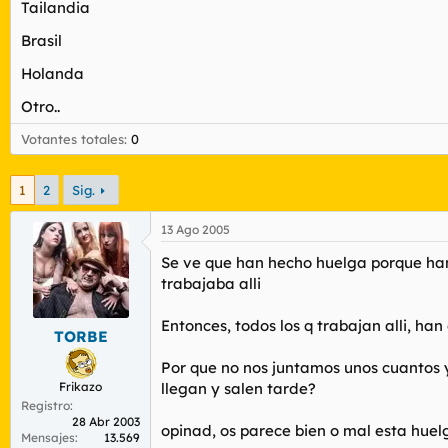
Tailandia
r
n
d
i
Brasil
e
c
l
i
Holanda
t
o
e
Otro..
m
a
Votantes totales
0
1
2
Sig.
13 Ago 2005
Se ve que han hecho huelga porque han
trabajaba alli
Entonces, todos los q trabajan alli, ha
TORBE
Por que no nos juntamos unos cuantos 
Frikazo
llegan y salen tarde?
Registro
28 Abr 2003
opinad, os parece bien o mal esta huel
Mensajes
13.569