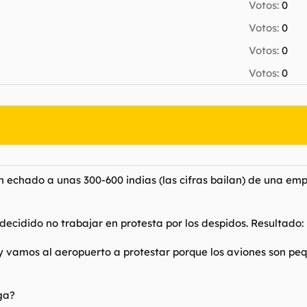
Votos:
0
Votos:
0
Votos:
0
Votos:
0
 echado a unas 300-600 indias (las cifras bailan) de una emp
n decidido no trabajar en protesta por los despidos. Resultad
y vamos al aeropuerto a protestar porque los aviones son pe
ga?