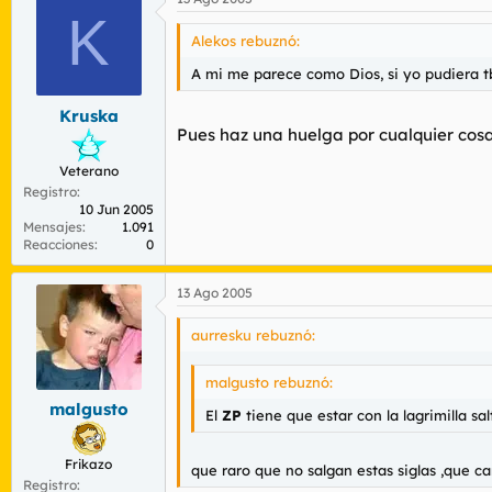
K
Alekos rebuznó:
A mi me parece como Dios, si yo pudiera tb
Kruska
Pues haz una huelga por cualquier cosa
Veterano
Registro
10 Jun 2005
Mensajes
1.091
Reacciones
0
13 Ago 2005
aurresku rebuznó:
malgusto rebuznó:
malgusto
El
ZP
tiene que estar con la lagrimilla sal
Frikazo
que raro que no salgan estas siglas ,que ca
Registro