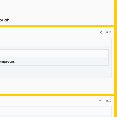
r ahi.
#11
 empresas.
#12