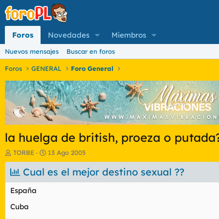
Foros
Novedades
Miembros
Nuevos mensajes
Buscar en foros
Foros
GENERAL
Foro General
la huelga de british, proeza o putada
I
F
TORBE
13 Ago 2005
n
e
i
Cual es el mejor destino sexual ??
c
c
h
i
a
España
a
d
d
e
Cuba
o
i