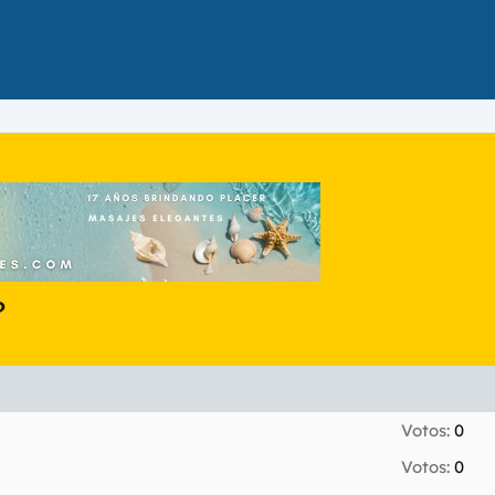
?
Votos:
0
Votos:
0