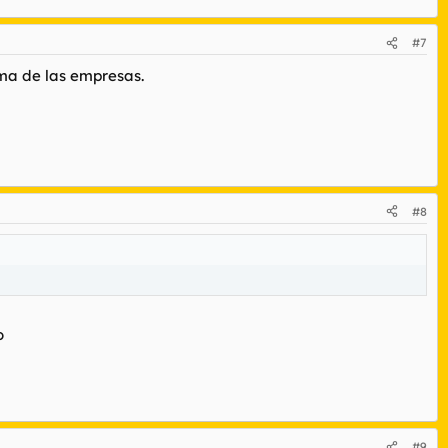
#7
ima de las empresas.
#8
o
#9