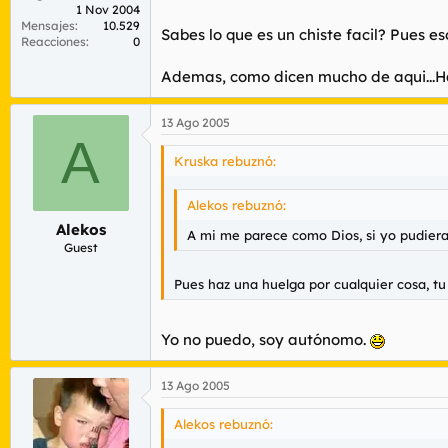
1 Nov 2004
Mensajes
10.529
Sabes lo que es un chiste facil? Pues eso
Reacciones
0
Ademas, como dicen mucho de aqui...Hab
13 Ago 2005
A
Kruska rebuznó:
Alekos rebuznó:
Alekos
A mi me parece como Dios, si yo pudiera 
Guest
Pues haz una huelga por cualquier cosa, tu
Yo no puedo, soy autónomo.
13 Ago 2005
Alekos rebuznó: