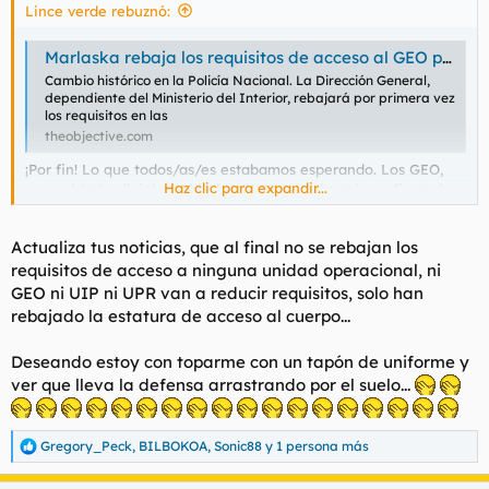
Lince verde rebuznó:
:
Marlaska rebaja los requisitos de acceso al GEO para facilitar la entrada de mujeres
Cambio histórico en la Policía Nacional. La Dirección General,
dependiente del Ministerio del Interior, rebajará por primera vez
los requisitos en las
theobjective.com
¡Por fin! Lo que todos/as/es estabamos esperando. Los GEO,
Haz clic para expandir...
esa unidad policial machirula y heteropatriarcal, por fin será
inclusiva. Van a rebajar las pruebas para asegurarse de que
entren mujeres. Imagino que también rebajaran el nivel de las
Actualiza tus noticias, que al final no se rebajan los
misiones, porque si no, jodidos/as/es van.
En fin, espero que dentro de poco metan cuotas raciales
requisitos de acceso a ninguna unidad operacional, ni
también.
GEO ni UIP ni UPR van a reducir requisitos, solo han
rebajado la estatura de acceso al cuerpo...
Deseando estoy con toparme con un tapón de uniforme y
ver que lleva la defensa arrastrando por el suelo...
Gregory_Peck
,
BILBOKOA
,
Sonic88
y 1 persona más
R
e
a