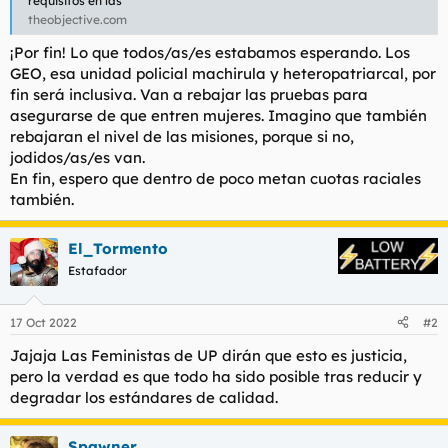
requisitos en las
t
o
theobjective.com
e
m
¡Por fin! Lo que todos/as/es estabamos esperando. Los
a
GEO, esa unidad policial machirula y heteropatriarcal, por
fin será inclusiva. Van a rebajar las pruebas para
asegurarse de que entren mujeres. Imagino que también
rebajaran el nivel de las misiones, porque si no,
jodidos/as/es van.
En fin, espero que dentro de poco metan cuotas raciales
también.
El_Tormento
Estafador
17 Oct 2022
#2
Jajaja Las Feministas de UP dirán que esto es justicia,
pero la verdad es que todo ha sido posible tras reducir y
degradar los estándares de calidad.
Spawner