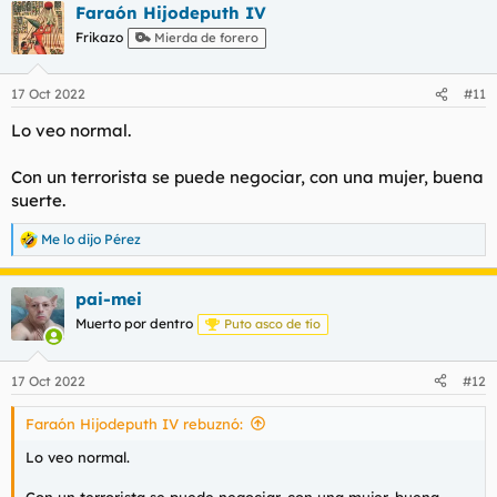
Faraón Hijodeputh IV
c
c
Frikazo
Mierda de forero
i
o
n
17 Oct 2022
#11
e
s
Lo veo normal.
:
Con un terrorista se puede negociar, con una mujer, buena
suerte.
Me lo dijo Pérez
R
e
a
pai-mei
c
c
Muerto por dentro
Puto asco de tío
i
o
n
17 Oct 2022
#12
e
s
Faraón Hijodeputh IV rebuznó:
:
Lo veo normal.
Con un terrorista se puede negociar, con una mujer, buena