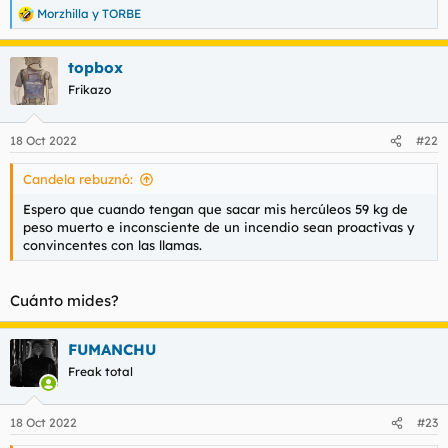
Morzhilla
y
TORBE
R
e
a
topbox
c
c
Frikazo
i
o
n
18 Oct 2022
#22
e
s
Candela rebuznó:
:
Espero que cuando tengan que sacar mis hercúleos 59 kg de
peso muerto e inconsciente de un incendio sean proactivas y
convincentes con las llamas.
Cuánto mides?
FUMANCHU
Freak total
18 Oct 2022
#23