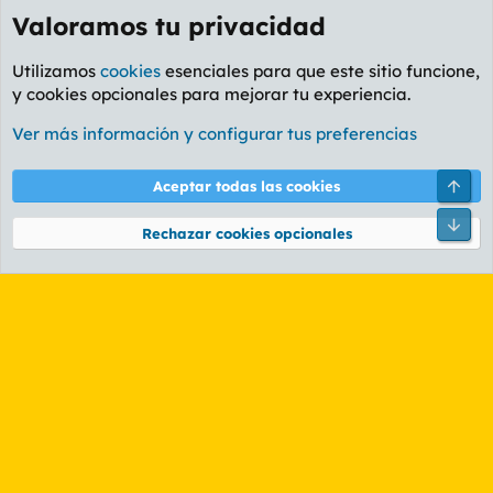
Valoramos tu privacidad
Utilizamos
cookies
esenciales para que este sitio funcione,
y cookies opcionales para mejorar tu experiencia.
Foro General
Ver más información y configurar tus preferencias
Cookies
PL OLDSTYLE AMARILLO
Cambiar fuente
Español (ES)
Arri
Aceptar todas las cookies
Contáctanos
Términos y reglas
Política de privacidad
Ayuda
R
Pie
S
Rechazar cookies opcionales
S
®
Community platform by XenForo
© 2010-2026 XenForo Ltd.