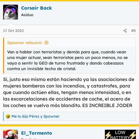
a
Corsair Back
c
c
Asiduo
i
o
n
17 Oct 2022
#5
e
s
Spawner rebuznó:
:
Van a hablar con terroristas y demás para que, cuando vean
una mujer actuar, sean terroristas pero un poco menos, no se
vaya a sentir la GEO de turno frustrada y dando cabezazos
contra un invisible techo de cristal.
Si, justo eso mismo están haciendo ya las asociaciones de
mujeres bomberas con los incendios, y catastrofes, para
que cuando actúen ellas, tengan menos intensidad, o en
las excarcelaciones de accidentes de coche, el acero de
los coches se vuelva más blandito. ES INCREIBLE JODER
Me lo dijo Pérez
y
Spawner
R
e
a
El_Tormento
c
c