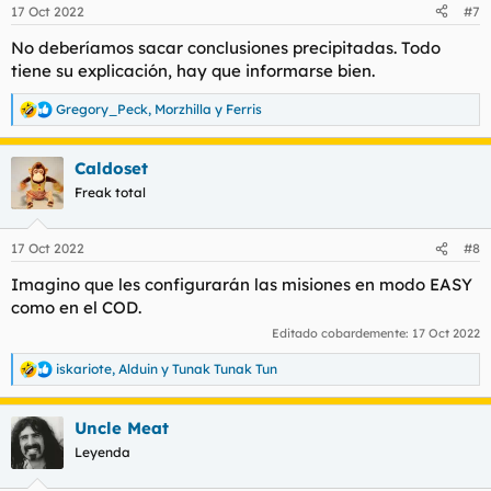
17 Oct 2022
#7
No deberíamos sacar conclusiones precipitadas. Todo
tiene su explicación, hay que informarse bien.
Gregory_Peck
,
Morzhilla
y
Ferris
R
e
a
Caldoset
c
c
Freak total
i
o
n
17 Oct 2022
#8
e
s
Imagino que les configurarán las misiones en modo EASY
:
como en el COD.
Editado cobardemente:
17 Oct 2022
iskariote
,
Alduin
y
Tunak Tunak Tun
R
e
a
Uncle Meat
c
c
Leyenda
i
o