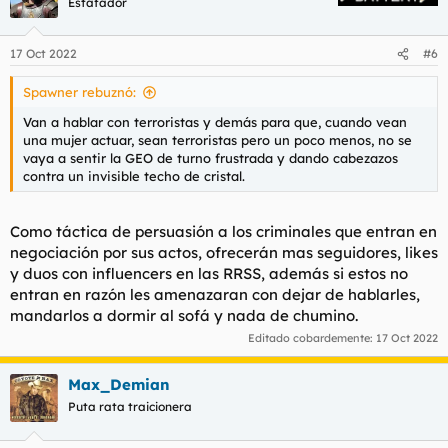
Estafador
i
o
n
17 Oct 2022
#6
e
s
Spawner rebuznó:
:
Van a hablar con terroristas y demás para que, cuando vean
una mujer actuar, sean terroristas pero un poco menos, no se
vaya a sentir la GEO de turno frustrada y dando cabezazos
contra un invisible techo de cristal.
Como táctica de persuasión a los criminales que entran en
negociación por sus actos, ofrecerán mas seguidores, likes
y duos con influencers en las RRSS, además si estos no
entran en razón les amenazaran con dejar de hablarles,
mandarlos a dormir al sofá y nada de chumino.
Editado cobardemente:
17 Oct 2022
Max_Demian
Puta rata traicionera