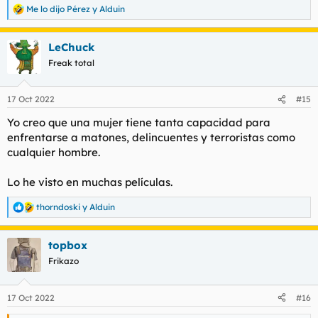
Me lo dijo Pérez
y
Alduin
R
e
a
LeChuck
c
c
Freak total
i
o
n
17 Oct 2022
#15
e
s
Yo creo que una mujer tiene tanta capacidad para
:
enfrentarse a matones, delincuentes y terroristas como
cualquier hombre.
Lo he visto en muchas películas.
thorndoski
y
Alduin
R
e
a
topbox
c
c
Frikazo
i
o
n
17 Oct 2022
#16
e
s