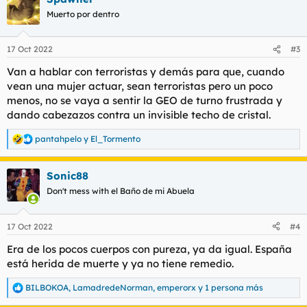
Muerto por dentro
17 Oct 2022
#3
Van a hablar con terroristas y demás para que, cuando
vean una mujer actuar, sean terroristas pero un poco
menos, no se vaya a sentir la GEO de turno frustrada y
dando cabezazos contra un invisible techo de cristal.
pantahpelo
y
El_Tormento
R
e
a
Sonic88
c
c
Don't mess with el Baño de mi Abuela
i
o
n
17 Oct 2022
#4
e
s
Era de los pocos cuerpos con pureza, ya da igual. España
:
está herida de muerte y ya no tiene remedio.
BILBOKOA
,
LamadredeNorman
,
emperorx
y 1 persona más
R
e