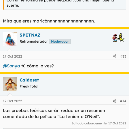
suerte.
Mira que eres maricónnnnnnnnnnnnnnnnnn.
SPETNAZ
Retromoderador
Moderador
17 Oct 2022
#13
@Sonya
tú cómo lo ves?
Caldoset
Freak total
17 Oct 2022
#14
Las pruebas teóricas serán redactar un resumen
comentado de la película "La teniente O'Neil".
Editado cobardemente:
17 Oct 2022