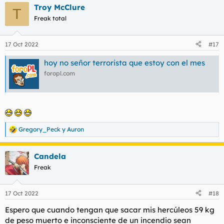
Troy McClure
c
T
c
Freak total
i
o
n
17 Oct 2022
#17
e
s
hoy no señor terrorista que estoy con el mes
:
foropl.com
Gregory_Peck
y
Auron
R
e
a
Candela
c
c
Freak
i
o
n
17 Oct 2022
#18
e
s
Espero que cuando tengan que sacar mis hercúleos 59 kg
:
de peso muerto e inconsciente de un incendio sean