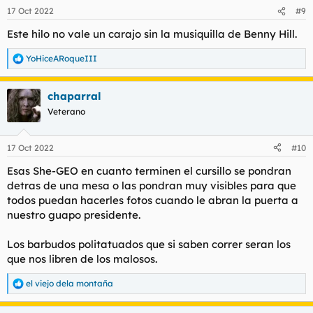
n
17 Oct 2022
#9
e
s
Este hilo no vale un carajo sin la musiquilla de Benny Hill.
:
YoHiceARoqueIII
R
e
a
chaparral
c
c
Veterano
i
o
n
17 Oct 2022
#10
e
s
Esas She-GEO en cuanto terminen el cursillo se pondran
:
detras de una mesa o las pondran muy visibles para que
todos puedan hacerles fotos cuando le abran la puerta a
nuestro guapo presidente.
Los barbudos politatuados que si saben correr seran los
que nos libren de los malosos.
el viejo dela montaña
R
e
a