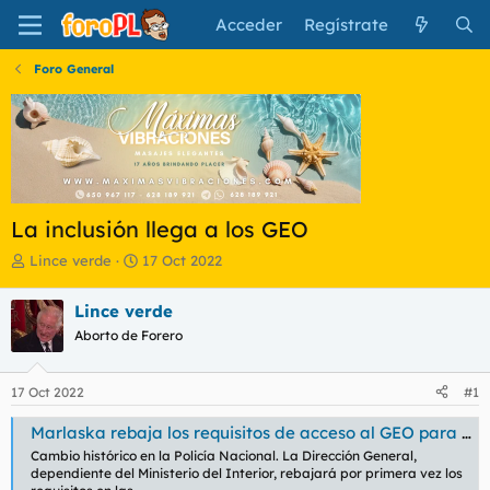
Acceder
Regístrate
Foro General
La inclusión llega a los GEO
I
F
Lince verde
17 Oct 2022
n
e
i
c
Lince verde
c
h
Aborto de Forero
i
a
a
d
d
e
17 Oct 2022
#1
o
i
r
n
Marlaska rebaja los requisitos de acceso al GEO para facilitar la entrada de mujeres
d
i
Cambio histórico en la Policía Nacional. La Dirección General,
e
c
dependiente del Ministerio del Interior, rebajará por primera vez los
l
i