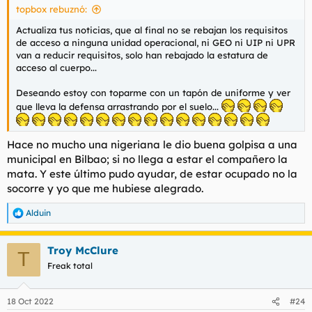
topbox rebuznó:
Actualiza tus noticias, que al final no se rebajan los requisitos
de acceso a ninguna unidad operacional, ni GEO ni UIP ni UPR
van a reducir requisitos, solo han rebajado la estatura de
acceso al cuerpo...
Deseando estoy con toparme con un tapón de uniforme y ver
que lleva la defensa arrastrando por el suelo...
Hace no mucho una nigeriana le dio buena golpisa a una
municipal en Bilbao; si no llega a estar el compañero la
mata. Y este último pudo ayudar, de estar ocupado no la
socorre y yo que me hubiese alegrado.
Alduin
R
e
a
Troy McClure
c
T
c
Freak total
i
o
n
18 Oct 2022
#24
e