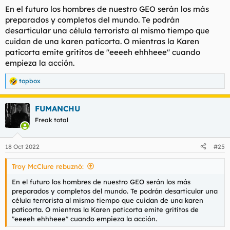
s
En el futuro los hombres de nuestro GEO serán los más
:
preparados y completos del mundo. Te podrán
desarticular una célula terrorista al mismo tiempo que
cuidan de una karen paticorta. O mientras la Karen
paticorta emite grititos de "eeeeh ehhheee" cuando
empieza la acción.
topbox
R
e
a
FUMANCHU
c
c
Freak total
i
o
n
18 Oct 2022
#25
e
s
Troy McClure rebuznó:
:
En el futuro los hombres de nuestro GEO serán los más
preparados y completos del mundo. Te podrán desarticular una
célula terrorista al mismo tiempo que cuidan de una karen
paticorta. O mientras la Karen paticorta emite grititos de
"eeeeh ehhheee" cuando empieza la acción.