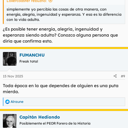
Lollercoaster rebuznó:
simplemente yo percibía las cosas de otra manera, con
energía, alegría, ingenuidad y esperanza. Y esa es la diferencia
con la vida adulta.
¿Es posible tener energía, alegría, ingenuidad y
esperanza siendo adulto? Conozco alguna persona que
diría que confirma esto.
FUMANCHU
Freak total
15 Nov 2025
#9
Toda época en la que dependes de alguien es una puta
mierda.
Alraune
R
e
a
Capitán Hediondo
c
c
Posiblemente el PEOR Forero de la Historia
i