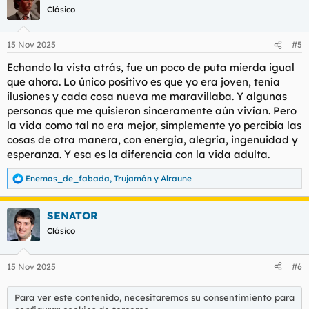
c
Clásico
i
o
n
15 Nov 2025
#5
e
s
Echando la vista atrás, fue un poco de puta mierda igual
:
que ahora. Lo único positivo es que yo era joven, tenía
ilusiones y cada cosa nueva me maravillaba. Y algunas
personas que me quisieron sinceramente aún vivían. Pero
la vida como tal no era mejor, simplemente yo percibía las
cosas de otra manera, con energía, alegría, ingenuidad y
esperanza. Y esa es la diferencia con la vida adulta.
Enemas_de_fabada
,
Trujamán
y
Alraune
R
e
a
SENATOR
c
c
Clásico
i
o
n
15 Nov 2025
#6
e
s
:
Para ver este contenido, necesitaremos su consentimiento para