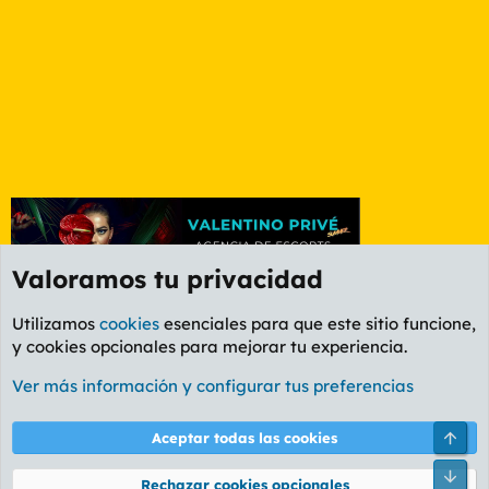
Valoramos tu privacidad
Utilizamos
cookies
esenciales para que este sitio funcione,
y cookies opcionales para mejorar tu experiencia.
Foro General
Ver más información y configurar tus preferencias
Cookies
PL OLDSTYLE AMARILLO
Cambiar fuente
Español (ES)
Arri
Aceptar todas las cookies
Contáctanos
Términos y reglas
Política de privacidad
Ayuda
R
Pie
S
Rechazar cookies opcionales