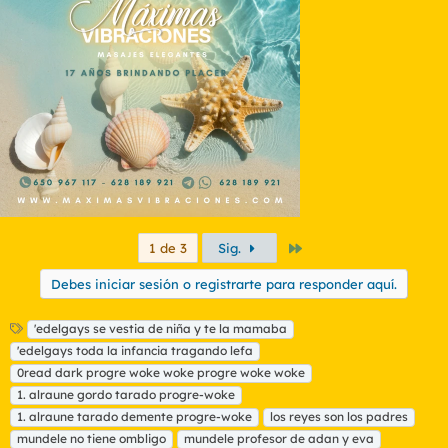
Último
1 de 3
Sig.
Debes iniciar sesión o registrarte para responder aquí.
E
'edelgays se vestia de niña y te la mamaba
t
'edelgays toda la infancia tragando lefa
i
0read dark progre woke woke progre woke woke
q
1. alraune gordo tarado progre-woke
u
1. alraune tarado demente progre-woke
e
los reyes son los padres
t
mundele no tiene ombligo
mundele profesor de adan y eva