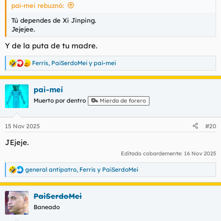
pai-mei rebuznó:
:
Tú dependes de Xi Jinping.
Jejejee.
Y de la puta de tu madre.
Ferris
,
PaiSerdoMei
y
pai-mei
R
e
a
pai-mei
c
c
Muerto por dentro
Mierda de forero
i
o
n
15 Nov 2025
#20
e
s
JEjeje.
:
Editado cobardemente:
16 Nov 2025
general antipatro
,
Ferris
y
PaiSerdoMei
R
e
a
PaiSerdoMei
c
c
Baneado
i
o