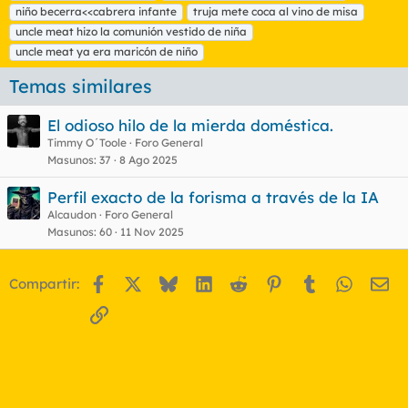
a
niño becerra<<cabrera infante
truja mete coca al vino de misa
s
uncle meat hizo la comunión vestido de niña
uncle meat ya era maricón de niño
Temas similares
El odioso hilo de la mierda doméstica.
Timmy O´Toole
Foro General
Masunos
37
8 Ago 2025
Perfil exacto de la forisma a través de la IA
Alcaudon
Foro General
Masunos
60
11 Nov 2025
Facebook
X
Bluesky
LinkedIn
Reddit
Pinterest
Tumblr
WhatsA
Em
Compartir:
Enlace