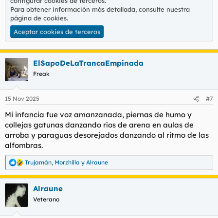
configurar cookies de terceros.
Para obtener información más detallada, consulte nuestra
página de cookies
.
Aceptar cookies de terceros
ElSapoDeLaTrancaEmpinada
Freak
15 Nov 2025
#7
Mi infancia fue voz amanzanada, piernas de humo y
collejas gatunas danzando ríos de arena en aulas de
arroba y paraguas desorejados danzando al ritmo de las
alfombras.
Trujamán
,
Morzhilla
y
Alraune
R
e
a
Alraune
c
c
Veterano
i
o