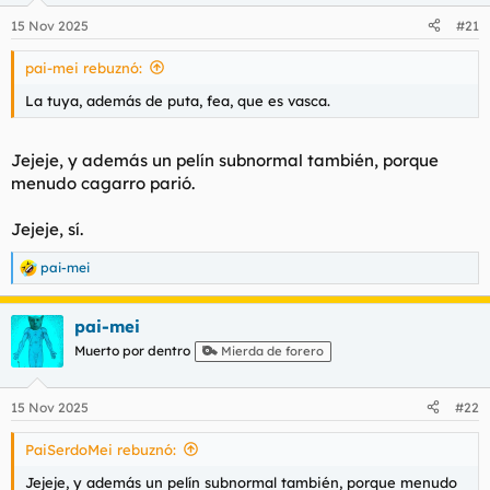
n
15 Nov 2025
#21
e
s
pai-mei rebuznó:
:
La tuya, además de puta, fea, que es vasca.
Jejeje, y además un pelín subnormal también, porque
menudo cagarro parió.
Jejeje, sí.
pai-mei
R
e
a
pai-mei
c
c
Muerto por dentro
Mierda de forero
i
o
n
15 Nov 2025
#22
e
s
PaiSerdoMei rebuznó:
:
Jejeje, y además un pelín subnormal también, porque menudo