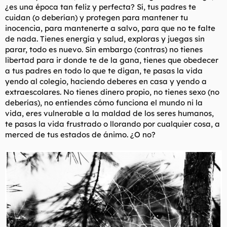
¿es una época tan feliz y perfecta? Sí, tus padres te
l
i
cuidan (o deberían) y protegen para mantener tu
t
o
e
inocencia, para mantenerte a salvo, para que no te falte
m
de nada. Tienes energía y salud, exploras y juegas sin
a
parar, todo es nuevo. Sin embargo (contras) no tienes
libertad para ir donde te de la gana, tienes que obedecer
a tus padres en todo lo que te digan, te pasas la vida
yendo al colegio, haciendo deberes en casa y yendo a
extraescolares. No tienes dinero propio, no tienes sexo (no
deberías), no entiendes cómo funciona el mundo ni la
vida, eres vulnerable a la maldad de los seres humanos,
te pasas la vida frustrado o llorando por cualquier cosa, a
merced de tus estados de ánimo. ¿O no?