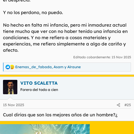
Y no los perdono, no puedo.
No hecho en falta mi infancia, pero mi inmadurez actual
tiene mucho que ver con no haber tenido una infancia en
condiciones. Y no me refiero a cosas materiales y
experiencias, me refiero simplemente a algo de cariño y
afecto.
Editado cobardemente:
15 Nov 2025
Enemas_de_fabada
,
Asam
y
Alraune
R
e
a
VITO SCALETTA
c
c
Forero del todo a cien
i
o
n
15 Nov 2025
#25
e
s
Cual dirias que son los mejores años de un hombre?¿
: