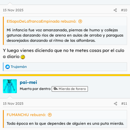
o
n
15 Nov 2025
#10
e
s
ElSapoDeLaTrancaEmpinada rebuznó:
:
Mi infancia fue voz amanzanada, piernas de humo y collejas
gatunas danzando ríos de arena en aulas de arroba y paraguas
desorejados danzando al ritmo de las alfombras.
Y luego vienes diciendo que no te metes cosas por el culo
a diario
Trujamán
R
e
a
pai-mei
c
c
Muerto por dentro
Mierda de forero
i
o
n
15 Nov 2025
#11
e
s
FUMANCHU rebuznó:
:
Toda época en la que dependes de alguien es una puta mierda.