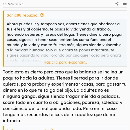
n
15 Nov 2025
#8
e
s
Sonic88 rebuznó:
:
Ahora puedes ir y tampoco vas, ahora tienes que obedecer a
tus jefes y al gobierno, te pasas la vida yendo al trabajo,
haciendo deberes y tareas del hogar. Tienes dinero pero pagar
cosas, sigues sin tener sexo, entiendes como funciona el
mundo y la vida y eso te frustra más, sigues siendo vulnerable
a la maldad humana solo que ahora te pones máscaras, te
sigues pasando la vida llorando por cualquier cosa pero ahora
solo lo interiorizas.
Haz clic para expandir...
Claro que la infancia es la mejor época de la vida para la
Todo esto es cierto pero creo que la balanza se inclina un
mayoría de la gente. Quien haya tenido una infancia medio en
poquito hacia la adultez. Tienes libertad para ir donde
condiciones, debe ser rematadamente subnormal para creer
quieras, para probar y experimentar cosas, para gastar tu
que lo que vino después es mejor.
dinero en lo que te salga del pijo. La adultez no es
ninguna ganga, sigue siendo tragar mierda a paladas,
sobre todo en cuanto a obligaciones, pobreza, soledad y
consciencia de lo mal que anda todo. Pero en mi caso
tengo más recuerdos felices de mi adultez que de mi
infancia.