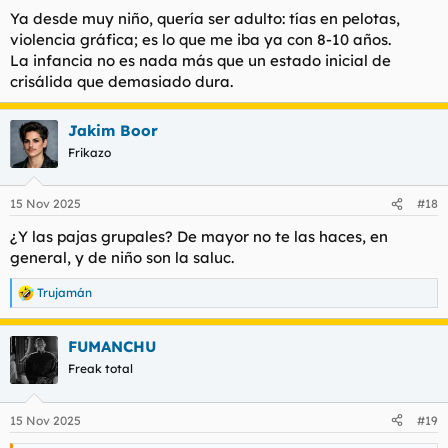
Ya desde muy niño, quería ser adulto: tías en pelotas,
violencia gráfica; es lo que me iba ya con 8-10 años.
La infancia no es nada más que un estado inicial de
crisálida que demasiado dura.
Jakim Boor
Frikazo
15 Nov 2025
#18
¿Y las pajas grupales? De mayor no te las haces, en
general, y de niño son la saluc.
Trujamán
R
e
a
FUMANCHU
c
c
Freak total
i
o
n
15 Nov 2025
#19
e
s