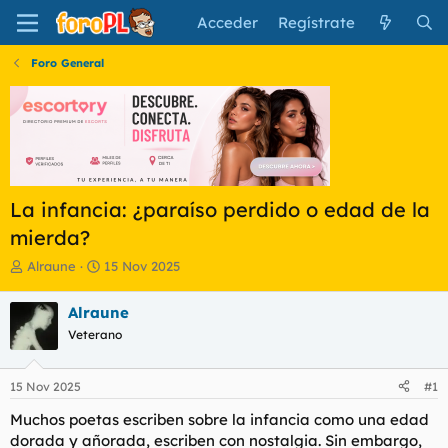
Acceder
Regístrate
Foro General
La infancia: ¿paraíso perdido o edad de la
mierda?
I
F
Alraune
15 Nov 2025
n
e
i
c
Alraune
c
h
Veterano
i
a
a
d
d
e
15 Nov 2025
#1
o
i
r
n
Muchos poetas escriben sobre la infancia como una edad
d
i
dorada y añorada, escriben con nostalgia. Sin embargo,
e
c