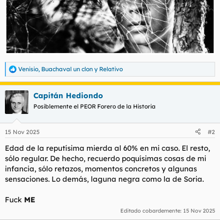
Venisio
,
Buachaval un clon
y
Relativo
R
e
a
Capitán Hediondo
c
c
Posiblemente el PEOR Forero de la Historia
i
o
n
15 Nov 2025
#2
e
s
Edad de la reputísima mierda al 60% en mi caso. El resto,
:
sólo regular. De hecho, recuerdo poquísimas cosas de mi
infancia, sólo retazos, momentos concretos y algunas
sensaciones. Lo demás, laguna negra como la de Soria.
Fuck
ME
Editado cobardemente:
15 Nov 2025