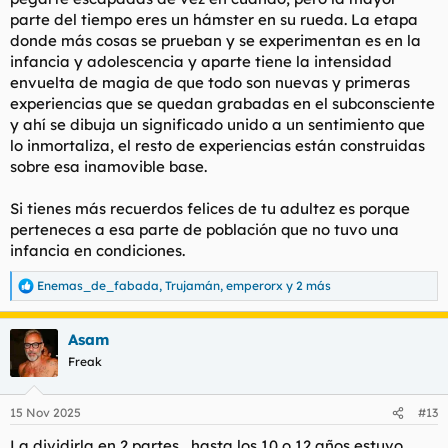
parte del tiempo eres un hámster en su rueda. La etapa
donde más cosas se prueban y se experimentan es en la
infancia y adolescencia y aparte tiene la intensidad
envuelta de magia de que todo son nuevas y primeras
experiencias que se quedan grabadas en el subconsciente
y ahí se dibuja un significado unido a un sentimiento que
lo inmortaliza, el resto de experiencias están construidas
sobre esa inamovible base.
Si tienes más recuerdos felices de tu adultez es porque
perteneces a esa parte de población que no tuvo una
infancia en condiciones.
Enemas_de_fabada
,
Trujamán
,
emperorx
y 2 más
R
e
a
Asam
c
c
Freak
i
o
n
15 Nov 2025
#13
e
s
La dividirla en 2 partes....hasta los 10 o 12 años estuvo