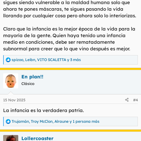
sigues siendo vulnerable a la maldad humana solo que
ahora te pones máscaras, te sigues pasando la vida
llorando por cualquier cosa pero ahora solo lo interiorizas.
Claro que la infancia es la mejor época de la vida para la
mayoría de la gente. Quien haya tenido una infancia
medio en condiciones, debe ser rematadamente
subnormal para creer que lo que vino después es mejor.
spizoo
,
Leibn
,
VITO SCALETTA
y 3 más
R
e
a
En plan!!
c
c
Clásico
i
o
n
15 Nov 2025
#4
e
s
La infancia es la verdadera patria.
:
Trujamán
,
Troy McClon
,
Alraune
y 1 persona más
R
e
a
Lollercoaster
c