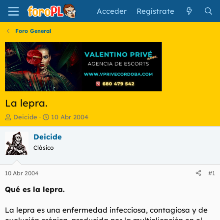
Acceder
Regístrate
Foro General
La lepra.
I
F
Deicide
10 Abr 2004
n
e
i
c
Deicide
c
h
Clásico
i
a
a
d
d
e
10 Abr 2004
#1
o
i
r
n
Qué es la lepra.
d
i
e
c
La lepra es una enfermedad infecciosa, contagiosa y de
l
i