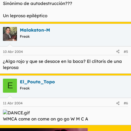
Sinónimo de autodestrucción???
Un leproso epiléptico
Malakaton-M
Freak
10 Abr 2004
#5
¿Algo rojo y que se desace en la boca? El clítoris de una
leprosa
El_Pouto_Topo
E
Freak
11 Abr 2004
#6
WMCA come on come on go go W M C A