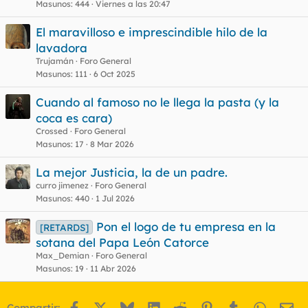
Masunos
444
Viernes a las 20:47
El maravilloso e imprescindible hilo de la
lavadora
Trujamán
Foro General
Masunos
111
6 Oct 2025
Cuando al famoso no le llega la pasta (y la
coca es cara)
Crossed
Foro General
Masunos
17
8 Mar 2026
La mejor Justicia, la de un padre.
curro jimenez
Foro General
Masunos
440
1 Jul 2026
Pon el logo de tu empresa en la
[RETARDS]
sotana del Papa León Catorce
Max_Demian
Foro General
Masunos
19
11 Abr 2026
Facebook
X
Bluesky
LinkedIn
Reddit
Pinterest
Tumblr
WhatsA
Em
Compartir: