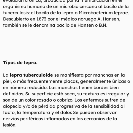
evolución crónica, producida por la multiplicación en el
t
o
organismo humano de un microbio cercano al bacilo de la
e
tuberculosis: el bacilo de la lepra o Microbacterium leprae.
m
a
Descubierto en 1873 por el médico noruego A. Hansen,
también se le denomina bacilo de Hansen o B.N.
Tipos de lepra.
La
lepra tuberculoide
se manifiesta por manchas en la
piel, o más frecuentemente placas, generalmente únicas o
en número reducido. Las manchas tienen bordes bien
definidos. Su superficie está seca, su textura es irregular y
son de un color rosado o cobrizo. Los enfermos sufren de
alopecia y/o de pérdida progresiva de la sensibilidad al
tacto, la temperatura y el dolor. Se pueden observar
nervios periféricos inflamados en las cercanías de la
lesión.