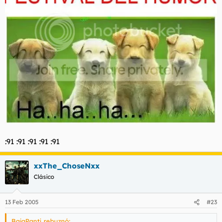
:91 :91 :91 :91 :91
xxThe_ChoseNxx
Clásico
13 Feb 2005
#23
BajaPanti rebuznó: