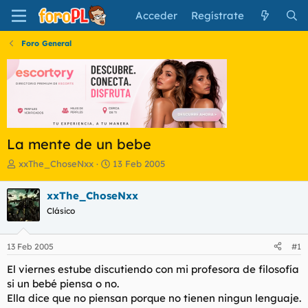
Acceder
Regístrate
Foro General
La mente de un bebe
I
F
xxThe_ChoseNxx
13 Feb 2005
n
e
i
c
xxThe_ChoseNxx
c
h
Clásico
i
a
a
d
d
e
13 Feb 2005
#1
o
i
r
n
El viernes estube discutiendo con mi profesora de filosofía
d
i
si un bebé piensa o no.
e
c
Ella dice que no piensan porque no tienen ningun lenguaje.
l
i