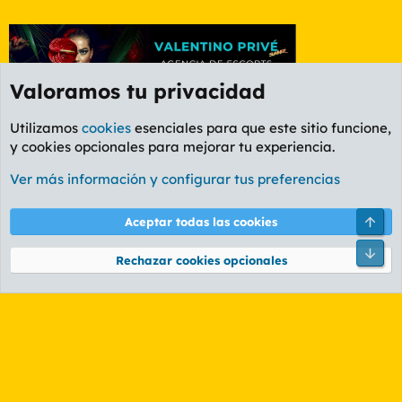
Valoramos tu privacidad
Utilizamos
cookies
esenciales para que este sitio funcione,
y cookies opcionales para mejorar tu experiencia.
Foro General
Ver más información y configurar tus preferencias
Cookies
PL OLDSTYLE AMARILLO
Cambiar fuente
Español (ES)
Arri
Aceptar todas las cookies
Contáctanos
Términos y reglas
Política de privacidad
Ayuda
R
Pie
S
Rechazar cookies opcionales
S
®
Community platform by XenForo
© 2010-2026 XenForo Ltd.