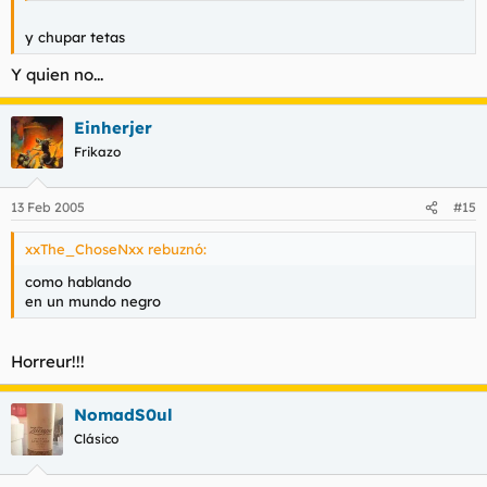
y chupar tetas
Y quien no...
Einherjer
Frikazo
13 Feb 2005
#15
xxThe_ChoseNxx rebuznó:
como hablando
en un mundo negro
Horreur!!!
NomadS0ul
Clásico