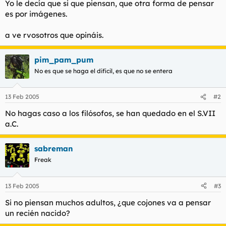
Yo le decía que si que piensan, que otra forma de pensar
t
o
e
es por imágenes.
m
a
a ve rvosotros que opináis.
pim_pam_pum
No es que se haga el dificil, es que no se entera
13 Feb 2005
#2
No hagas caso a los filósofos, se han quedado en el S.VII
a.C.
sabreman
Freak
13 Feb 2005
#3
Si no piensan muchos adultos, ¿que cojones va a pensar
un recién nacido?