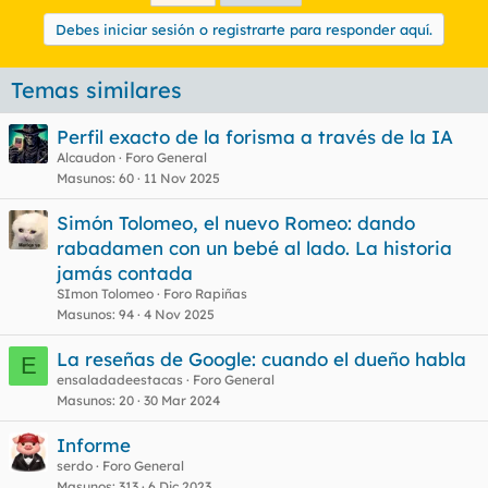
Debes iniciar sesión o registrarte para responder aquí.
Temas similares
Perfil exacto de la forisma a través de la IA
Alcaudon
Foro General
Masunos
60
11 Nov 2025
Simón Tolomeo, el nuevo Romeo: dando
rabadamen con un bebé al lado. La historia
jamás contada
SImon Tolomeo
Foro Rapiñas
Masunos
94
4 Nov 2025
La reseñas de Google: cuando el dueño habla
E
ensaladadeestacas
Foro General
Masunos
20
30 Mar 2024
Informe
serdo
Foro General
Masunos
313
6 Dic 2023