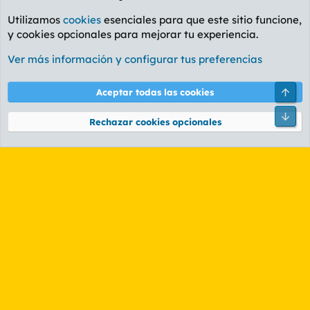
Utilizamos
cookies
esenciales para que este sitio funcione,
y cookies opcionales para mejorar tu experiencia.
Foro General
Ver más información y configurar tus preferencias
Cookies
PL OLDSTYLE AMARILLO
Cambiar fuente
Español (ES)
Arri
Aceptar todas las cookies
Contáctanos
Términos y reglas
Política de privacidad
Ayuda
R
Pie
S
Rechazar cookies opcionales
S
®
Community platform by XenForo
© 2010-2026 XenForo Ltd.