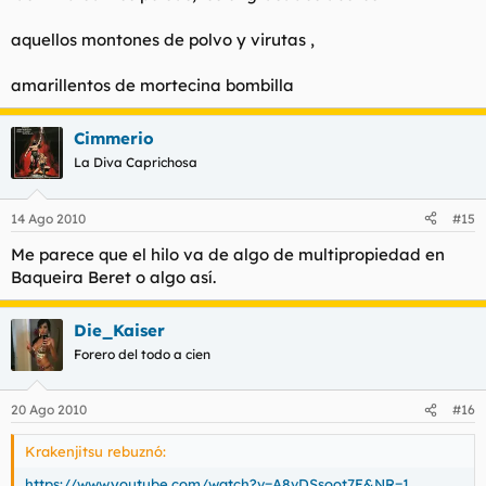
aquellos montones de polvo y virutas ,
amarillentos de mortecina bombilla
Cimmerio
La Diva Caprichosa
14 Ago 2010
#15
Me parece que el hilo va de algo de multipropiedad en
Baqueira Beret o algo así.
Die_Kaiser
Forero del todo a cien
20 Ago 2010
#16
Krakenjitsu rebuznó:
https://www.youtube.com/watch?v=A8vDSsoot7E&NR=1