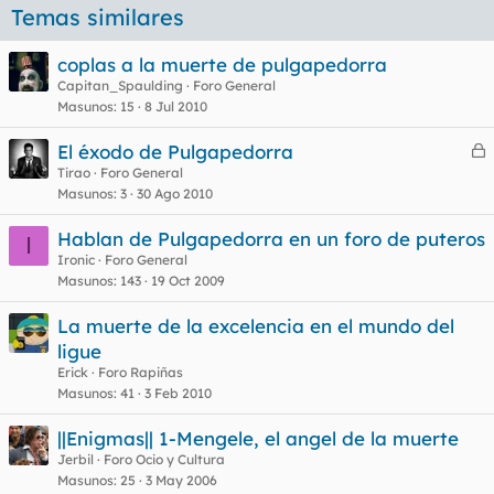
Temas similares
coplas a la muerte de pulgapedorra
Capitan_Spaulding
Foro General
Masunos
15
8 Jul 2010
El éxodo de Pulgapedorra
e
Tirao
Foro General
Masunos
3
30 Ago 2010
r
r
Hablan de Pulgapedorra en un foro de puteros
I
Ironic
Foro General
Masunos
143
19 Oct 2009
o
La muerte de la excelencia en el mundo del
ligue
Erick
Foro Rapiñas
Masunos
41
3 Feb 2010
||Enigmas|| 1-Mengele, el angel de la muerte
Jerbil
Foro Ocio y Cultura
Masunos
25
3 May 2006