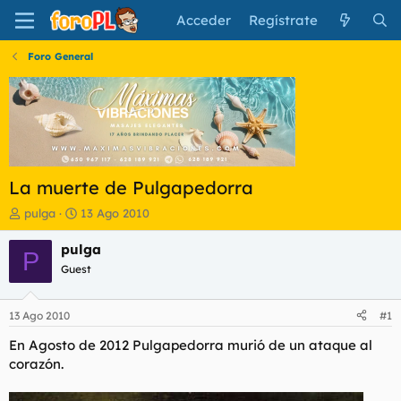
Acceder
Regístrate
Foro General
La muerte de Pulgapedorra
I
F
pulga
13 Ago 2010
n
e
i
c
pulga
P
c
h
Guest
i
a
a
d
d
e
13 Ago 2010
#1
o
i
r
n
En Agosto de 2012 Pulgapedorra murió de un ataque al
d
i
corazón.
e
c
l
i