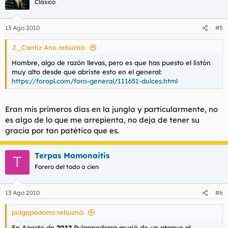
Clásico
13 Ago 2010
#5
J._Cantiz Ano rebuznó:
Hombre, algo de razón llevas, pero es que has puesto el listón
muy alto desde que abriste esto en el general:
https://foropl.com/foro-general/111651-dulces.html
Eran mis primeros días en la jungla y particularmente, no
es algo de lo que me arrepienta, no deja de tener su
gracia por tan patético que es.
Terpas Mamonaitis
T
Forero del todo a cien
13 Ago 2010
#6
pulgapedorra rebuznó:
En Agosto de
2012
Pulgapedorra murió de un ataque al