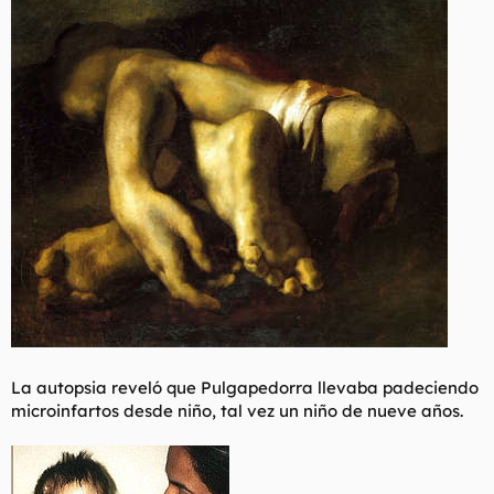
t
o
e
m
a
La autopsia reveló que Pulgapedorra llevaba padeciendo
microinfartos desde niño, tal vez un niño de nueve años.