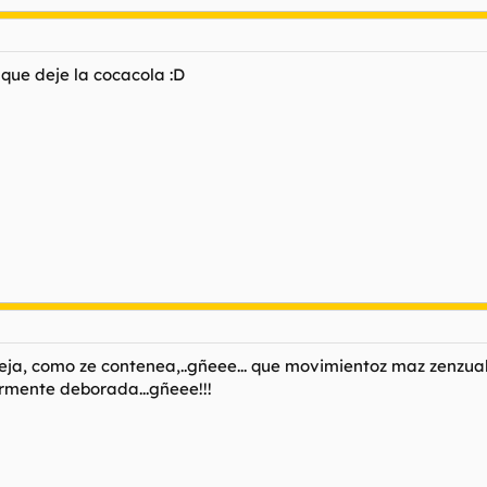
 que deje la cocacola :D
ieja, como ze contenea,..gñeee... que movimientoz maz zenzual
rmente deborada...gñeee!!!