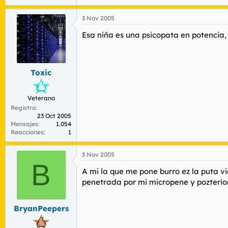
3 Nov 2005
Esa niña es una psicopata en potencia,
Toxic
Veterano
Registro
23 Oct 2005
Mensajes
1.054
Reacciones
1
3 Nov 2005
B
A mi la que me pone burro ez la puta v
penetrada por mi micropene y pozterio
BryanPeepers