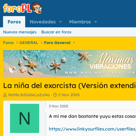
Foros
Novedades
Miembros
Nuevos mensajes
Buscar en foros
Foros
GENERAL
Foro General
La niña del exorcista (Versión extend
I
F
NoMeJoDaSeLoZoNo
3 Nov 2005
n
e
i
c
3 Nov 2005
c
N
h
A mi me dan bastante yuyu estas cosas
i
a
a
d
d
e
https://www.linkyourfiles.com/userfi
o
i