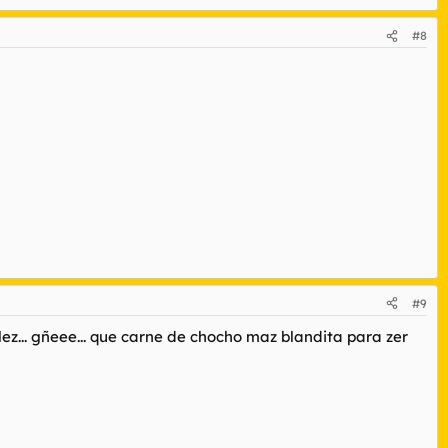
#8
#9
ez... gñeee... que carne de chocho maz blandita para zer