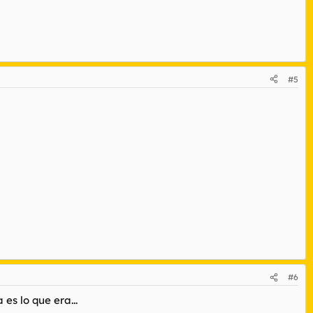
#5
#6
es lo que era...