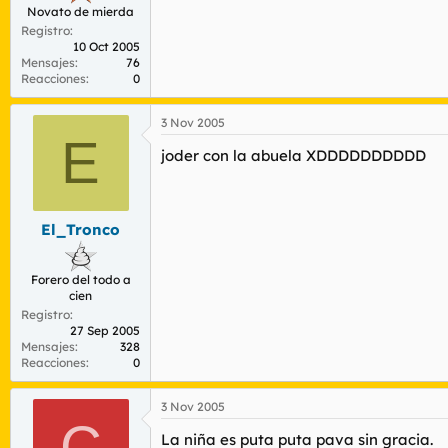
Novato de mierda
Registro
10 Oct 2005
Mensajes
76
Reacciones
0
3 Nov 2005
E
joder con la abuela XDDDDDDDDDD
El_Tronco
Forero del todo a
cien
Registro
27 Sep 2005
Mensajes
328
Reacciones
0
3 Nov 2005
C
La niña es puta puta pava sin gracia.