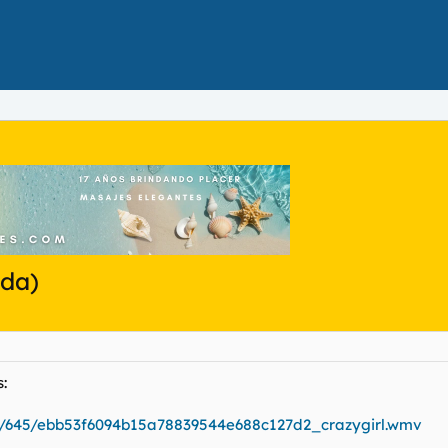
ida)
:
les/645/ebb53f6094b15a78839544e688c127d2_crazygirl.wmv