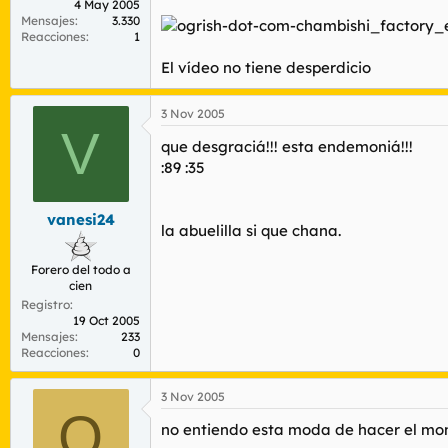
4 May 2005
Mensajes
3.330
Reacciones
1
El vídeo no tiene desperdicio
3 Nov 2005
V
que desgraciá!!! esta endemoniá!!!
:89 :35
vanesi24
la abuelilla si que chana.
Forero del todo a
cien
Registro
19 Oct 2005
Mensajes
233
Reacciones
0
3 Nov 2005
Q
no entiendo esta moda de hacer el mo