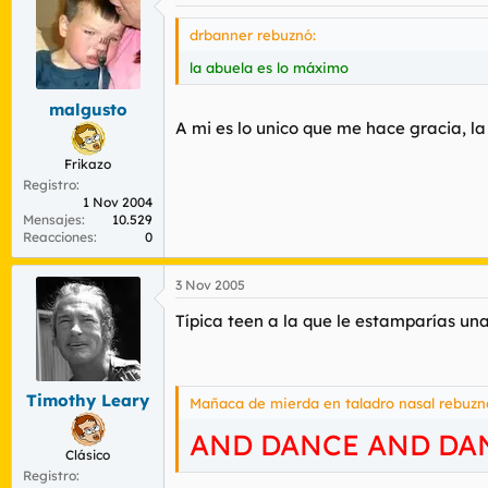
drbanner rebuznó:
la abuela es lo máximo
malgusto
A mi es lo unico que me hace gracia, la 
Frikazo
Registro
1 Nov 2004
Mensajes
10.529
Reacciones
0
3 Nov 2005
Típica teen a la que le estamparías u
Timothy Leary
Mañaca de mierda en taladro nasal rebuzn
AND DANCE AND DAN
Clásico
Registro