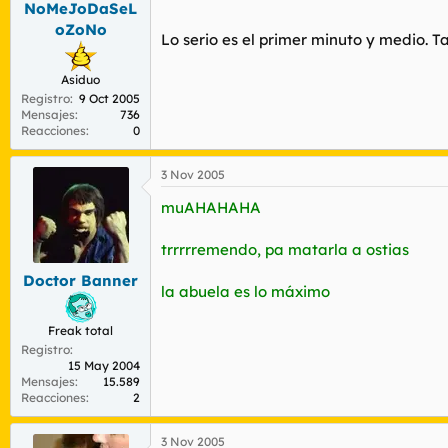
NoMeJoDaSeL
r
n
d
i
oZoNo
Lo serio es el primer minuto y medio. Ta
e
c
l
i
t
o
Asiduo
e
Registro
9 Oct 2005
Mensajes
736
m
Reacciones
0
a
3 Nov 2005
muAHAHAHA
trrrrremendo, pa matarla a ostias
Doctor Banner
la abuela es lo máximo
Freak total
Registro
15 May 2004
Mensajes
15.589
Reacciones
2
3 Nov 2005