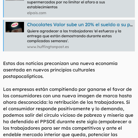
supermercados por no limitar el aforo a sus
l
i
establecimientos
t
o
elpais.com
e
m
Chocolates Valor sube un 20% el sueldo a su plantilla en pleno estado de alarma
a
Quiere agradecer a los trabajadores 'el esfuerzo y la
entrega que están demostrando durante estas
complicadas semanas'.
www.huffingtonpost.es
Estas dos noticias preconizan una nueva economía
asentada en nuevos principios culturales
postapocalípticos.
Las empresas están compitiendo por ganarse el favor de
los consumidores con una nueva imagen de marca hasta
ahora desconocida: la retribución de los trabajadores. Si
el consumidor responde positivamente y lo demanda,
podemos salir del circulo vicioso de pobreza y miseria que
ha defendido el PPSOE durante este siglo (empobrecer a
los trabajadores para ser más competitivos y ante el
endeble mercado interior que queda, potenciar las