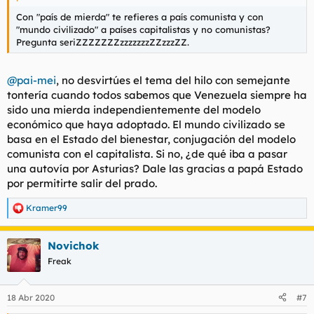
Con "país de mierda" te refieres a país comunista y con
"mundo civilizado" a países capitalistas y no comunistas?
Pregunta seriZZZZZZZzzzzzzzZZzzzZZ.
@pai-mei
, no desvirtúes el tema del hilo con semejante
tontería cuando todos sabemos que Venezuela siempre ha
sido una mierda independientemente del modelo
económico que haya adoptado. El mundo civilizado se
basa en el Estado del bienestar, conjugación del modelo
comunista con el capitalista. Si no, ¿de qué iba a pasar
una autovía por Asturias? Dale las gracias a papá Estado
por permitirte salir del prado.
Kramer99
R
e
a
Novichok
c
c
Freak
i
o
n
18 Abr 2020
#7
e
s