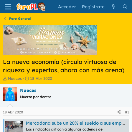
Acceder
Regístrate
Foro General
La nueva economía (círculo virtuoso de
riqueza y expertos, ahora con más arena)
I
F
Nueces
18 Abr 2020
n
e
i
c
Nueces
c
h
Muerto por dentro
i
a
a
d
d
e
18 Abr 2020
#1
o
i
r
n
Mercadona sube un 20% el sueldo a sus empleados en marzo por su exposición al coronavirus
d
i
Los sindicatos critican a algunas cadenas de
e
c