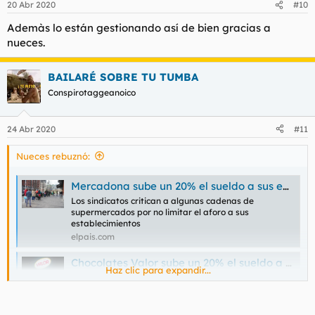
20 Abr 2020
#10
Ademàs lo están gestionando así de bien gracias a
nueces.
BAILARÉ SOBRE TU TUMBA
Conspirotaggeanoico
24 Abr 2020
#11
Nueces rebuznó:
Mercadona sube un 20% el sueldo a sus empleados en marzo por su exposición al coronavirus
Los sindicatos critican a algunas cadenas de
supermercados por no limitar el aforo a sus
establecimientos
elpais.com
Chocolates Valor sube un 20% el sueldo a su plantilla en pleno estado de alarma
Haz clic para expandir...
Quiere agradecer a los trabajadores 'el esfuerzo y la
entrega que están demostrando durante estas
complicadas semanas'.
www.huffingtonpost.es