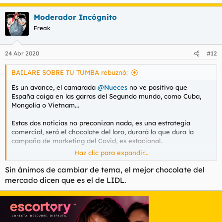
Moderador Incógnito
Freak
24 Abr 2020
#12
BAILARE SOBRE TU TUMBA rebuznó:
Es un avance, el camarada
@Nueces
no ve positivo que
España caiga en las garras del Segundo mundo, como Cuba,
Mongolia o Vietnam...
Estas dos noticias no preconizan nada, es una estrategia
comercial, será el chocolate del loro, durará lo que dura la
campaña de marketing del Covid, es estacional.
Haz clic para expandir...
En Mercadona poco cocholate valor encontrarás, los mejores
surtidos los tienes en Carrefour y en Alcampo, también en las
Sin ánimos de cambiar de tema, el mejor chocolate del
propias tiendas valor, pero el mejor precio es en Alcampo y en
mercado dicen que es el de LIDL.
carrefour si se pone de oferta. Que a veces se pone, por que
como el lindt está siempre de oferta desde el referéndum
Catalán...
El mejor
valor/
precio se consigue en el formato XXL de 180