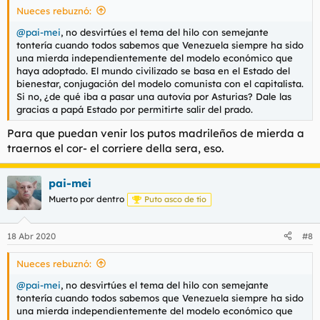
Nueces rebuznó:
:
@pai-mei
, no desvirtúes el tema del hilo con semejante
tontería cuando todos sabemos que Venezuela siempre ha sido
una mierda independientemente del modelo económico que
haya adoptado. El mundo civilizado se basa en el Estado del
bienestar, conjugación del modelo comunista con el capitalista.
Si no, ¿de qué iba a pasar una autovía por Asturias? Dale las
gracias a papá Estado por permitirte salir del prado.
Para que puedan venir los putos madrileños de mierda a
traernos el cor- el corriere della sera, eso.
pai-mei
Muerto por dentro
Puto asco de tío
18 Abr 2020
#8
Nueces rebuznó:
@pai-mei
, no desvirtúes el tema del hilo con semejante
tontería cuando todos sabemos que Venezuela siempre ha sido
una mierda independientemente del modelo económico que