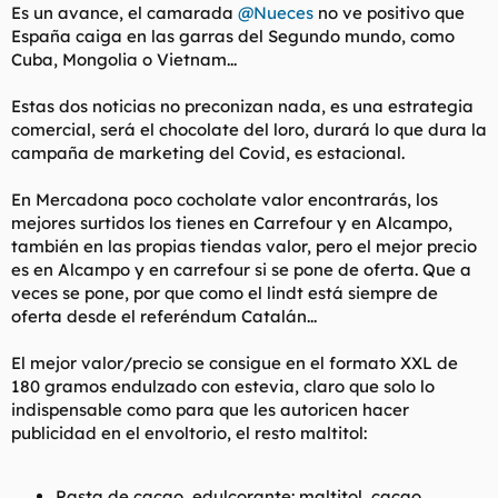
Es un avance, el camarada
@Nueces
no ve positivo que
España caiga en las garras del Segundo mundo, como
Estas dos noticias preconizan una nueva economía asentada
Cuba, Mongolia o Vietnam...
en nuevos principios culturales postapocalípticos.
Estas dos noticias no preconizan nada, es una estrategia
Las empresas están compitiendo por ganarse el favor de los
comercial, será el chocolate del loro, durará lo que dura la
consumidores con una nueva imagen de marca hasta ahora
campaña de marketing del Covid, es estacional.
desconocida: la retribución de los trabajadores. Si el
consumidor responde positivamente y lo demanda, podemos
salir del circulo vicioso de pobreza y miseria que ha defendido
En Mercadona poco cocholate valor encontrarás, los
el PPSOE durante este siglo (empobrecer a los trabajadores
mejores surtidos los tienes en Carrefour y en Alcampo,
para ser más competitivos y ante el endeble mercado interior
también en las propias tiendas valor, pero el mejor precio
que queda, potenciar las exportaciones, reduciendo a España a
es en Alcampo y en carrefour si se pone de oferta. Que a
un país del segundo mundo proveedor de los del primer
veces se pone, por que como el lindt está siempre de
mundo).
oferta desde el referéndum Catalán...
Si los consumidores comprar a las empresas que tratan bien a
sus trabajadores, todas las empresas se verán forzadas a entrar
El mejor
valor/
precio se consigue en el formato XXL de
en esa dinámica y competir dentro de ella. El resultado será
180 gramos endulzado con estevia, claro que solo lo
trabajadores con más renta que aumentarán el consumo,
indispensable como para que les autoricen hacer
levantando la economía y aumentando los ingresos de las
publicidad en el envoltorio, el resto maltitol:
empresas, que podrán seguir compitiendo por mejorar las
rentas de sus trabajadores. Círculo virtuoso de riqueza donde
todos ganan frente a círculo vicioso de pobreza donde solo
unos pocos ganan a costa de todos los demás.
Pasta de cacao, edulcorante: maltitol, cacao