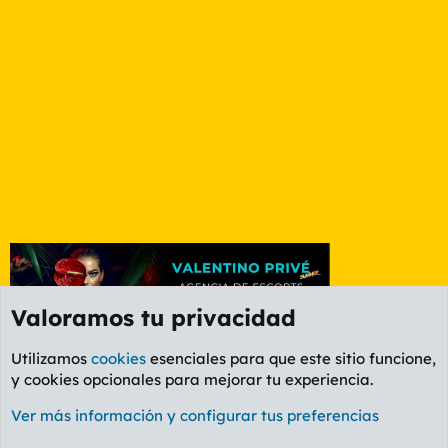
Valoramos tu privacidad
Utilizamos
cookies
esenciales para que este sitio funcione,
y cookies opcionales para mejorar tu experiencia.
Foro General
Ver más información y configurar tus preferencias
Cookies
PL OLDSTYLE AMARILLO
Cambiar fuente
Español (ES)