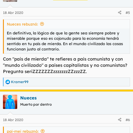
18 Abr 2020
#5
Nueces rebuznó:
En definitiva, la lógica de que la gente sea siempre pobre y
miserable porque eso es cojonudo para la economía tendrá
sentido en tu país de mierda. En el mundo civilizado las cosas
funcionan justo al contrario.
Con "país de mierda" te refieres a país comunista y con
"mundo civilizado" a países capitalistas y no comunistas?
Pregunta seriZZZZZZZzzzzzzzZZzzzZZ.
Kramer99
R
e
a
Nueces
c
c
Muerto por dentro
i
o
n
18 Abr 2020
#6
e
s
pai-mei rebuznó:
: