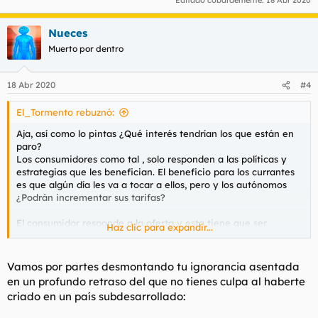
Nueces
Muerto por dentro
18 Abr 2020
#4
El_Tormento rebuznó:
Aja, así como lo pintas ¿Qué interés tendrían los que están en
paro?
Los consumidores como tal , solo responden a las políticas y
estrategias que les benefician. El beneficio para los currantes
es que algún día les va a tocar a ellos, pero y los autónomos
¿Podrán incrementar sus tarifas?
El consumidor responde a la oferta y esta tiene que ser
Haz clic para expandir...
tentadora. Les importa un webo si los ofertantes les pagan
bien o mal a sus empleados, sino mira nada más lo bien que se
vende todo lo Made in China, que es básicamente realizado
Vamos por partes desmontando tu ignorancia asentada
por esclavos.
en un profundo retraso del que no tienes culpa al haberte
criado en un país subdesarrollado: