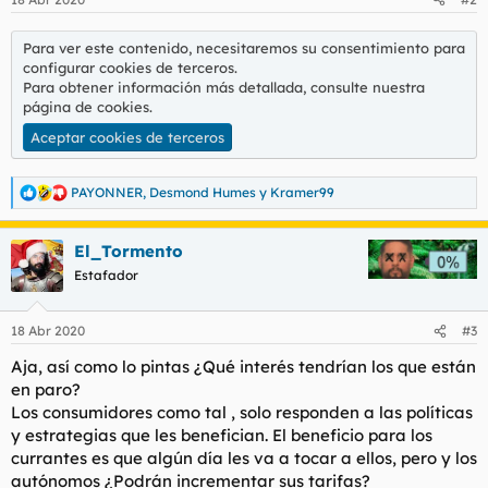
Para ver este contenido, necesitaremos su consentimiento para
configurar cookies de terceros.
Para obtener información más detallada, consulte nuestra
página de cookies
.
Aceptar cookies de terceros
PAYONNER
,
Desmond Humes
y
Kramer99
R
e
a
El_Tormento
c
c
Estafador
i
o
n
18 Abr 2020
#3
e
s
Aja, así como lo pintas ¿Qué interés tendrían los que están
:
en paro?
Los consumidores como tal , solo responden a las políticas
y estrategias que les benefician. El beneficio para los
currantes es que algún día les va a tocar a ellos, pero y los
autónomos ¿Podrán incrementar sus tarifas?