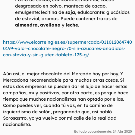
desgrasado en polvo, manteca de cacao,
A partir de ahora le diré a mi mayordomo que compre
emulgente: lecitina de
soja
, edulcorante: glucósidos
chocolate Valor en el Mercadona.
de esteviol, aromas. Puede contener trazas de
almendra
,
avellana
y
leche
.
https://www.elcorteingles.es/supermercado/011012064740
0199-valor-chocolate-negro-70-sin-azucares-anadidos-
con-stevia-y-sin-gluten-tableta-125-g/
Aún así, el mejor chocolate del Mercado hoy por hoy. Y
Mercadona recomendable para muchas otras cosas. Si
estas dos empresas se pueden dar el lujo de hacer estas
campañas, muy positivas, por otra parte, es porque hace
tiempo que muchos nacionalistas han optado por ellas.
Como puedes ver, cuando tú vas, en tu camino de
izquierdismo de salón, pregonando que, así habló
Sorosastro, yo ya vuelvo por mi calle de la realidad
nacionalista.
Editado cobardemente:
24 Abr 2020