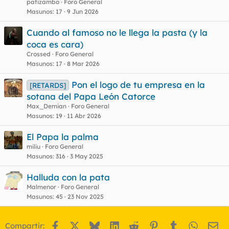
patizambo
Foro General
Masunos
17
9 Jun 2026
Cuando al famoso no le llega la pasta (y la
coca es cara)
Crossed
Foro General
Masunos
17
8 Mar 2026
Pon el logo de tu empresa en la
[RETARDS]
sotana del Papa León Catorce
Max_Demian
Foro General
Masunos
19
11 Abr 2026
El Papa la palma
miliu
Foro General
Masunos
316
3 May 2025
Halluda con la pata
Malmenor
Foro General
Masunos
45
23 Nov 2025
Facebook
X
Bluesky
LinkedIn
Reddit
Pinterest
Tumblr
WhatsA
Em
Compartir: