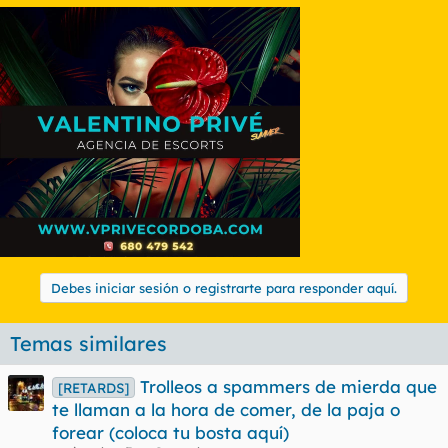
Debes iniciar sesión o registrarte para responder aquí.
Temas similares
Trolleos a spammers de mierda que
[RETARDS]
te llaman a la hora de comer, de la paja o
forear (coloca tu bosta aquí)