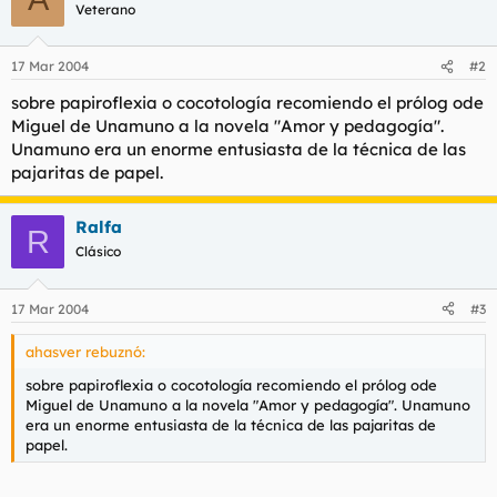
t
o
Veterano
e
m
a
17 Mar 2004
#2
sobre papiroflexia o cocotología recomiendo el prólog ode
Miguel de Unamuno a la novela "Amor y pedagogía".
Unamuno era un enorme entusiasta de la técnica de las
pajaritas de papel.
Ralfa
R
Clásico
17 Mar 2004
#3
ahasver rebuznó:
sobre papiroflexia o cocotología recomiendo el prólog ode
Miguel de Unamuno a la novela "Amor y pedagogía". Unamuno
era un enorme entusiasta de la técnica de las pajaritas de
papel.