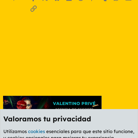
Enlace
Valoramos tu privacidad
Utilizamos
cookies
esenciales para que este sitio funcione,
y cookies opcionales para mejorar tu experiencia.