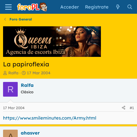
Acceder
Regístrate
Foro General
La papiroflexia
I
F
Ralfa
17 Mar 2004
n
e
i
c
Ralfa
R
c
h
Clásico
i
a
a
d
d
e
17 Mar 2004
#1
o
i
r
n
https://www.smileminutes.com/Army.html
d
i
e
c
ahasver
l
i
A