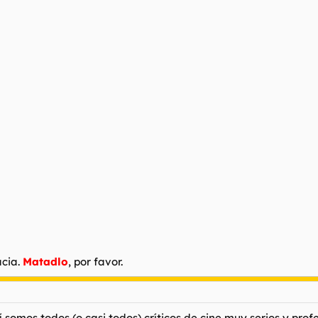
acia.
Matadlo
, por favor.
 somos todos (o casi todos) críticos de cine muy serios y pro