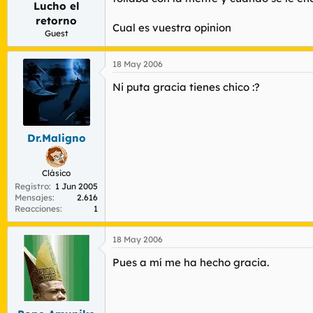
Lucho el
r
n
d
i
retorno
Cual es vuestra opinion
e
c
Guest
l
i
t
o
18 May 2006
e
m
Ni puta gracia tienes chico :?
a
Dr.Maligno
Clásico
Registro
1 Jun 2005
Mensajes
2.616
Reacciones
1
18 May 2006
Pues a mí me ha hecho gracia.