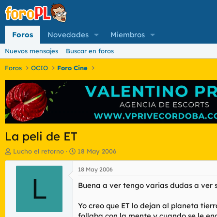
Foros
Novedades
Miembros
Nuevos mensajes
Buscar en foros
Foros
OCIO
Foro Cine
La peli de ET
I
F
Lucho el retorno
18 May 2006
n
e
i
c
18 May 2006
c
L
h
Buena a ver tengo varias dudas a ver si 
i
a
a
d
d
e
Yo creo que ET lo dejan al planeta tier
o
i
follaba con la mente y cuando se le e