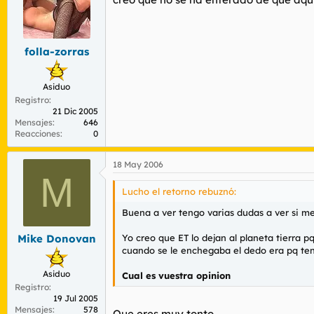
folla-zorras
Asiduo
Registro
21 Dic 2005
Mensajes
646
Reacciones
0
18 May 2006
M
Lucho el retorno rebuznó:
Buena a ver tengo varias dudas a ver si me la
Yo creo que ET lo dejan al planeta tierra p
Mike Donovan
cuando se le enchegaba el dedo era pq te
Asiduo
Cual es vuestra opinion
Registro
19 Jul 2005
Mensajes
578
Que eres muy tonto