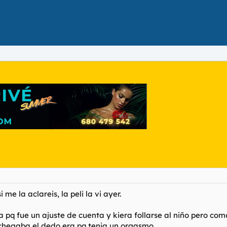
me la aclareis, la peli la vi ayer.
ra pq fue un ajuste de cuenta y kiera follarse al niño pero com
nchegaba el dedo era pq tenia un orgasmo.