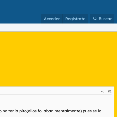
Acceder
Regístrate
Buscar
#1
o no tenia pito(ellos follaban mentalmente) pues se lo