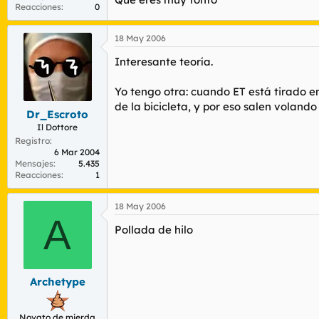
Reacciones
0
18 May 2006
Interesante teoría.
Yo tengo otra: cuando ET está tirado en
de la bicicleta, y por eso salen volando 
Dr_Escroto
Il Dottore
Registro
6 Mar 2004
Mensajes
5.435
Reacciones
1
18 May 2006
A
Pollada de hilo
Archetype
Novato de mierda