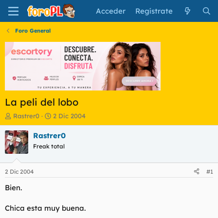
Acceder
Regístrate
Foro General
La peli del lobo
I
F
Rastrer0
2 Dic 2004
n
e
i
c
Rastrer0
c
h
Freak total
i
a
a
d
d
e
2 Dic 2004
#1
o
i
r
n
Bien.
d
i
e
c
Chica esta muy buena.
l
i