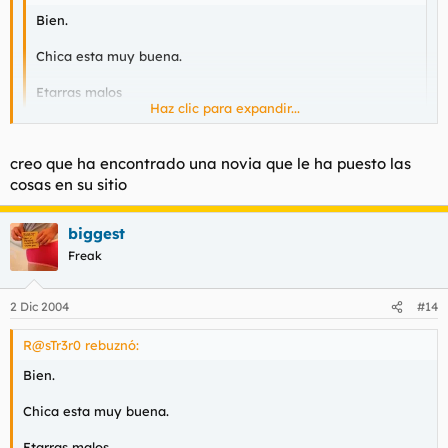
Bien.
Chica esta muy buena.
Etarras malos
Haz clic para expandir...
Regimen Franquista aun mas malo
Haz clic para expandir...
creo que ha encontrado una novia que le ha puesto las
Resumen: Todos son unos de hijos de la gran puta.
cosas en su sitio
Consecuencia: La política es la prostitución de la mente.
coño Rastrer0, últimamente te veo bastante reflexivo...
biggest
hasta soltando reflexiones con bastante chispa... confiesa, has
sentao la cabeza....
Freak
2 Dic 2004
#14
R@sTr3r0 rebuznó:
Bien.
Chica esta muy buena.
Etarras malos