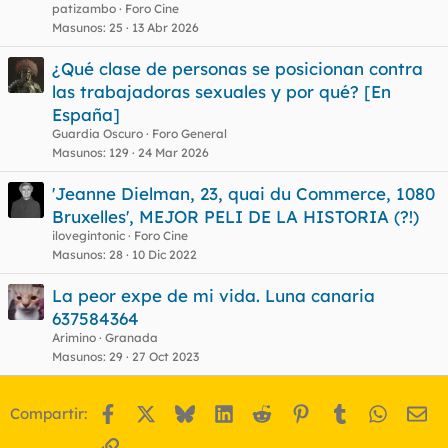
patizambo
Foro Cine
Masunos
25
13 Abr 2026
¿Qué clase de personas se posicionan contra
las trabajadoras sexuales y por qué? [En
España]
Guardia Oscuro
Foro General
Masunos
129
24 Mar 2026
'Jeanne Dielman, 23, quai du Commerce, 1080
Bruxelles', MEJOR PELI DE LA HISTORIA (?!)
ilovegintonic
Foro Cine
Masunos
28
10 Dic 2022
La peor expe de mi vida. Luna canaria
637584364
Arimino
Granada
Masunos
29
27 Oct 2023
Facebook
X
Bluesky
LinkedIn
Reddit
Pinterest
Tumblr
WhatsA
Em
Compartir:
Enlace