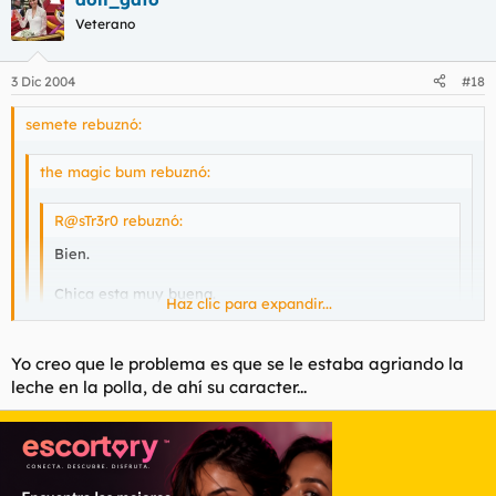
Veterano
3 Dic 2004
#18
semete rebuznó:
the magic bum rebuznó:
R@sTr3r0 rebuznó:
Bien.
Chica esta muy buena.
Haz clic para expandir...
Etarras malos
Haz clic para expandir...
Yo creo que le problema es que se le estaba agriando la
Regimen Franquista aun mas malo
leche en la polla, de ahí su caracter...
Haz clic para expandir...
creo que ha encontrado una novia que le ha puesto las cosas
Resumen: Todos son unos de hijos de la gran puta.
en su sitio
Consecuencia: La política es la prostitución de la
mente.
coño Rastrer0, últimamente te veo bastante reflexivo...
hasta soltando reflexiones con bastante chispa... confiesa,