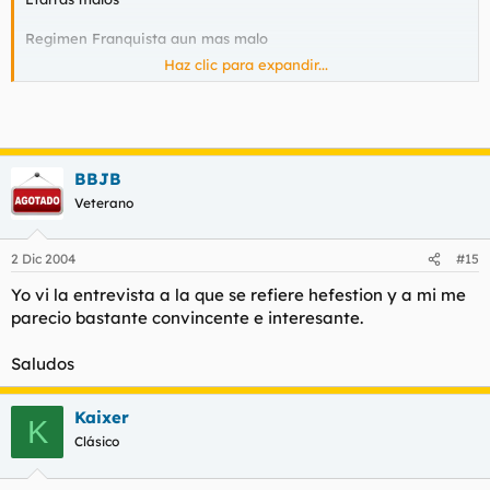
Regimen Franquista aun mas malo
Haz clic para expandir...
Resumen: Todos son unos de hijos de la gran puta.
Consecuencia: La política es la prostitución de la mente.
BBJB
Veterano
2 Dic 2004
#15
Yo vi la entrevista a la que se refiere hefestion y a mi me
parecio bastante convincente e interesante.
Saludos
Kaixer
K
Clásico