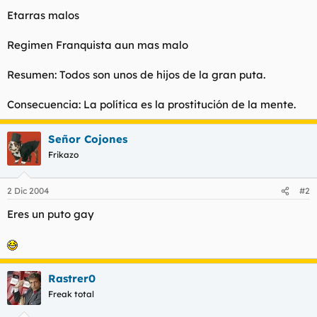
t
o
Etarras malos
e
m
a
Regimen Franquista aun mas malo
Resumen: Todos son unos de hijos de la gran puta.
Consecuencia: La política es la prostitución de la mente.
Señor Cojones
Frikazo
2 Dic 2004
#2
Eres un puto gay
Rastrer0
Freak total