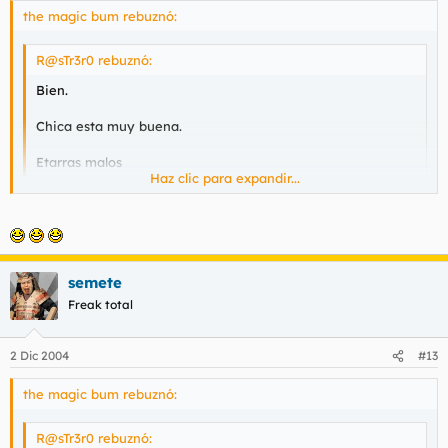
the magic bum rebuznó:
R@sTr3r0 rebuznó:
Bien.
Chica esta muy buena.
Etarras malos
Haz clic para expandir...
Regimen Franquista aun mas malo
Haz clic para expandir...
Resumen: Todos son unos de hijos de la gran puta.
Consecuencia: La política es la prostitución de la mente.
semete
coño Rastrer0, últimamente te veo bastante reflexivo...
Freak total
hasta soltando reflexiones con bastante chispa... confiesa, has
sentao la cabeza....
2 Dic 2004
#13
the magic bum rebuznó:
R@sTr3r0 rebuznó: