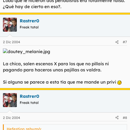
Lobo que le hicieron dos periodistas era totalmente falsa.
¿Qué hay de cierto en eso?.
Rastrer0
Freak total
2 Dic 2004
#7
La chica, salen escenas X para los que no pillais ni
pagando para haceros unas pajillas os valdra.
Si alguna se parece a esta tia que me mande un privi
Rastrer0
Freak total
2 Dic 2004
#8
Hefestion rebuznó: