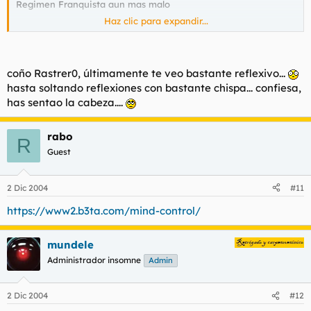
Regimen Franquista aun mas malo
Haz clic para expandir...
Resumen: Todos son unos de hijos de la gran puta.
Consecuencia: La política es la prostitución de la mente.
coño Rastrer0, últimamente te veo bastante reflexivo...
hasta soltando reflexiones con bastante chispa... confiesa,
has sentao la cabeza....
rabo
R
Guest
2 Dic 2004
#11
https://www2.b3ta.com/mind-control/
mundele
Administrador insomne
Admin
2 Dic 2004
#12