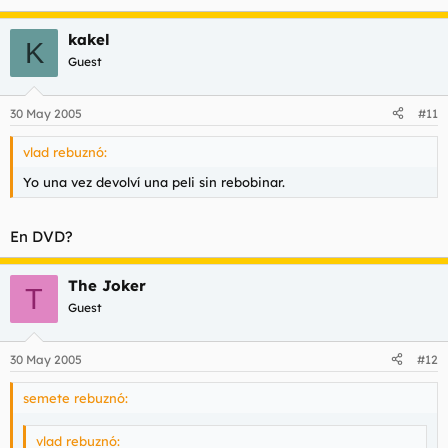
kakel
K
Guest
30 May 2005
#11
vlad rebuznó:
Yo una vez devolví una peli sin rebobinar.
En DVD?
The Joker
T
Guest
30 May 2005
#12
semete rebuznó:
vlad rebuznó: