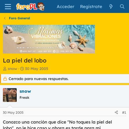
Acceder
Regístrate
Foro General
La piel del lobo
I
F
snow
30 May 2005
n
e
Cerrado para nuevas respuestas.
i
c
c
h
i
a
snow
a
d
Freak
d
e
o
i
r
n
30 May 2005
#1
d
i
e
c
Conozco una canción que dice "No toques la piel del
l
i
lobo"...no le hice caso y ahora es tarde para mí.