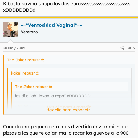
K ba, la kavina s xupo los dos eurosssssssssssssssssssssss
xDDDDDDDDd
-=*Ventosidad Vaginal*=-
Veterano
30 May 2005
#15
The Joker rebuznó:
kakel rebuznó:
The Joker rebuznó:
les dije "ahi lavan la ropa" xDDDDDDD
(
)
Haz clic para expandir...
Haz clic para expandir...
Cuando ellos te contestaran No, tú les dirias ¡Pues que
Haz clic para expandir...
Cuando era pequeño era mas divertido enviar miles de
guarros!
pizzas a los que te caian mal o tocar los guevos a lo 900