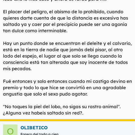
t
o
e
El placer del peligro, el abismo de lo prohibido, cuando
m
quieres darte cuenta de que la distancia es excesiva has
a
saltado ya y caer por el precipicio puede ser una agonía
tan dulce como interminable.
Hay un punto donde se encuentran el deleite y el calvario,
está en la tierra de nadie que jamás debí pisar, al otro
lado del espejo, el lugar al que solo se llega cuando la
consciencia está tan alterada que soy inocente de todos
mis pecados.
Fué entonces y solo entonces cuando mi castigo devino en
premio y todo lo que hice se convirtió en una agradable
angustia que solo el sexo pudo agotar.
"No toques la piel del lobo, no sigas su rastro animal".
¿Alguna vez habeis saltado sin red?.
OLIBETICO
O
Forero del todo a cien