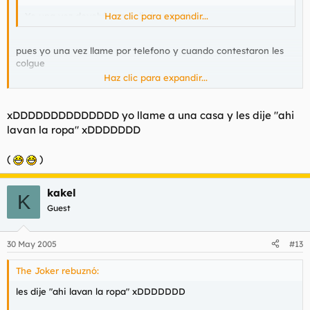
Yo una vez devolví una peli sin rebobinar.
Haz clic para expandir...
pues yo una vez llame por telefono y cuando contestaron les
colgue
Haz clic para expandir...
ese dia fue la rision juazzzzzz
xDDDDDDDDDDDDDD yo llame a una casa y les dije "ahi
lavan la ropa" xDDDDDDD
(
)
kakel
K
Guest
30 May 2005
#13
The Joker rebuznó:
les dije "ahi lavan la ropa" xDDDDDDD