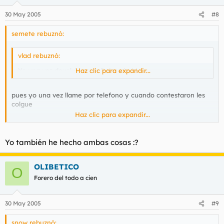
30 May 2005
#8
semete rebuznó:
vlad rebuznó:
Yo una vez devolví una peli sin rebobinar.
Haz clic para expandir...
pues yo una vez llame por telefono y cuando contestaron les
colgue
Haz clic para expandir...
ese dia fue la rision juazzzzzz
Yo también he hecho ambas cosas :?
OLIBETICO
O
Forero del todo a cien
30 May 2005
#9
snow rebuznó: