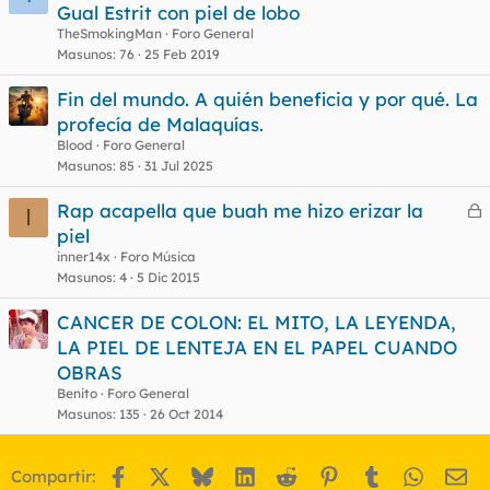
Gual Estrit con piel de lobo
TheSmokingMan
Foro General
Masunos
76
25 Feb 2019
Fin del mundo. A quién beneficia y por qué. La
profecía de Malaquías.
Blood
Foro General
Masunos
85
31 Jul 2025
Rap acapella que buah me hizo erizar la
I
e
piel
r
inner14x
Foro Música
r
Masunos
4
5 Dic 2015
CANCER DE COLON: EL MITO, LA LEYENDA,
LA PIEL DE LENTEJA EN EL PAPEL CUANDO
o
OBRAS
Benito
Foro General
Masunos
135
26 Oct 2014
Facebook
X
Bluesky
LinkedIn
Reddit
Pinterest
Tumblr
WhatsA
Em
Compartir: