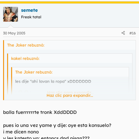
K ba, la kavina s xupo los dos eurosssssssssssssssssssssss
xDDDDDDDDd
semete
Freak total
30 May 2005
#16
The Joker rebuznó:
kakel rebuznó:
The Joker rebuznó:
les dije "ahi lavan la ropa" xDDDDDDD
(
)
Haz clic para expandir...
Haz clic para expandir...
Cuando ellos te contestaran No, tú les dirias ¡Pues que
Haz clic para expandir...
balla fuerrrrrrte tronk XddDDDD
guarros!
K ba, la kavina s xupo los dos eurosssssssssssssssssssssss
pues io una vez yame y dije: oye esta konsuelo?
xDDDDDDDDd
i me dicen nono
y les kntesto yo; entoncs dnd pisan???