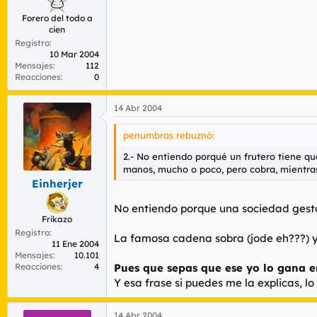
Forero del todo a
cien
Registro
10 Mar 2004
Mensajes
112
Reacciones
0
14 Abr 2004
penumbras rebuznó:
2.- No entiendo porqué un frutero tiene qu
manos, mucho o poco, pero cobra, mientras 
Einherjer
No entiendo porque una sociedad gestor
Frikazo
Registro
La famosa cadena sobra (jode eh???) y
11 Ene 2004
Mensajes
10.101
Reacciones
4
Pues que sepas que ese yo lo gana e
Y esa frase si puedes me la explicas, lo s
14 Abr 2004