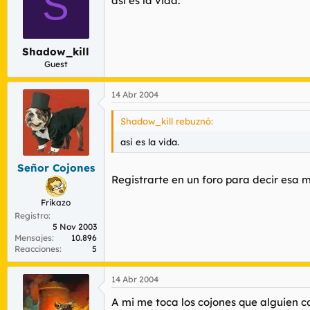
S
asi es la vida.
Shadow_kill
Guest
14 Abr 2004
Shadow_kill rebuznó:
asi es la vida.
Señor Cojones
Registrarte en un foro para decir esa mi
Frikazo
Registro
5 Nov 2003
Mensajes
10.896
Reacciones
5
14 Abr 2004
A mi me toca los cojones que alguien c