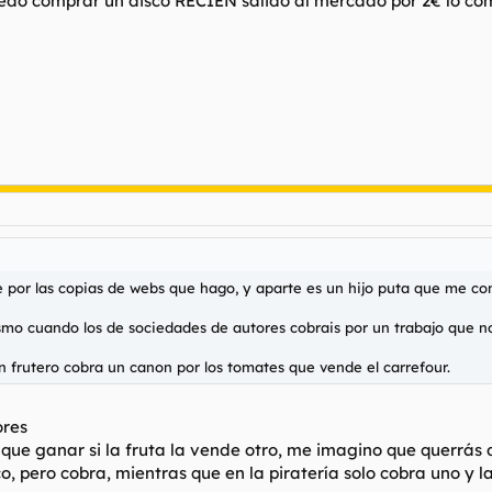
edo comprar un disco RECIEN salido al mercado por 2€ lo co
e por las copias de webs que hago, y aparte es un hijo puta que me co
mo cuando los de sociedades de autores cobrais por un trabajo que n
 frutero cobra un canon por los tomates que vende el carrefour.
ores
 que ganar si la fruta la vende otro, me imagino que querrás d
, pero cobra, mientras que en la piratería solo cobra uno y 