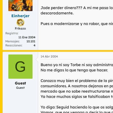
Jode perder dinero??? A mi me pasa lo 
descaradamente.
Einherjer
Pues a modernizarse y no robar, que ni
Frikazo
Registro
11 Ene 2004
Mensajes
10.101
Reacciones
4
14 Abr 2004
G
Bueno yo ni soy Torbe ni soy administra
No me digas lo que tengo que hacer.
Conozco muy bien el problema de la pir
Guest
consumidores. A nosotros dejanos en pa
Guest
mercado que no sabe reestructurarse ma
Ya hace muchos siglos se falsificaban te
Yo digo: Seguid haciendo lo que os salg
Vamos, que nos vengan a decir lo que d