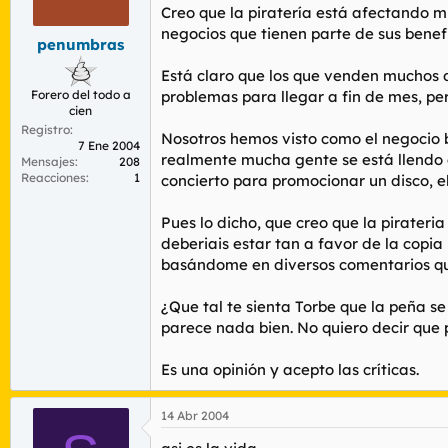
r
n
Creo que la piratería está afectando mu
d
i
negocios que tienen parte de sus benef
penumbras
e
c
l
i
Está claro que los que venden muchos di
t
o
Forero del todo a
problemas para llegar a fin de mes, pero
e
cien
m
Registro
a
Nosotros hemos visto como el negocio 
7 Ene 2004
realmente mucha gente se está llendo a 
Mensajes
208
Reacciones
1
concierto para promocionar un disco, el
Pues lo dicho, que creo que la pirater
deberiais estar tan a favor de la copia
basándome en diversos comentarios que 
¿Que tal te sienta Torbe que la peña se
parece nada bien. No quiero decir que 
Es una opinión y acepto las críticas.
14 Abr 2004