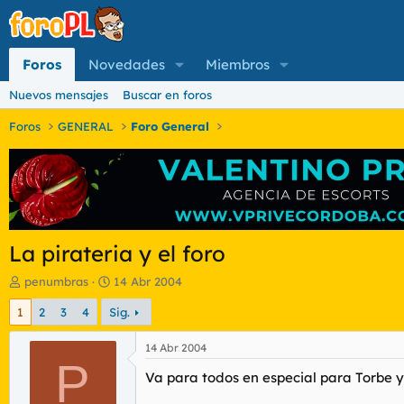
Foros
Novedades
Miembros
Nuevos mensajes
Buscar en foros
Foros
GENERAL
Foro General
La pirateria y el foro
I
F
penumbras
14 Abr 2004
n
e
1
2
3
4
Sig.
i
c
c
h
i
a
14 Abr 2004
a
P
d
Va para todos en especial para Torbe 
d
e
o
i