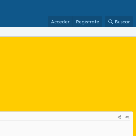
Acceder
Regístrate
Buscar
#1