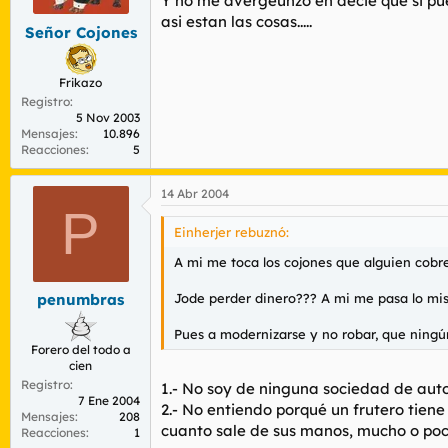
Y no me avergeunzo en decie que si pu
asi estan las cosas.....
Señor Cojones
Frikazo
Registro
5 Nov 2003
Mensajes
10.896
Reacciones
5
14 Abr 2004
P
Einherjer rebuznó:
A mi me toca los cojones que alguien cobr
Jode perder dinero??? A mi me pasa lo mis
penumbras
Pues a modernizarse y no robar, que ningún
Forero del todo a
cien
Registro
1.- No soy de ninguna sociedad de aut
7 Ene 2004
2.- No entiendo porqué un frutero tiene
Mensajes
208
cuanto sale de sus manos, mucho o poco
Reacciones
1