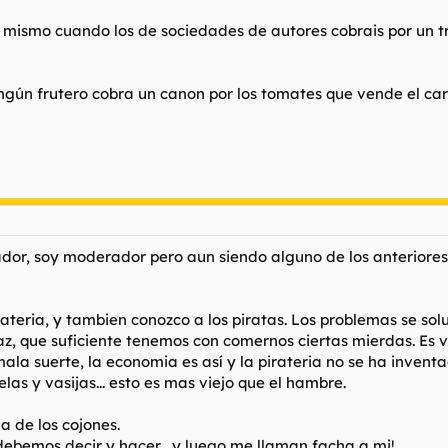
mismo cuando los de sociedades de autores cobrais por un tr
ngún frutero cobra un canon por los tomates que vende el car
dor, soy moderador pero aun siendo alguno de los anteriores t
ateria, y tambien conozco a los piratas. Los problemas se sol
z, que suficiente tenemos con comernos ciertas mierdas. Es vu
la suerte, la economia es así y la pirateria no se ha invent
las y vasijas... esto es mas viejo que el hambre.
a de los cojones.
ebemos decir y hacer... y luego me llaman facha a mi!