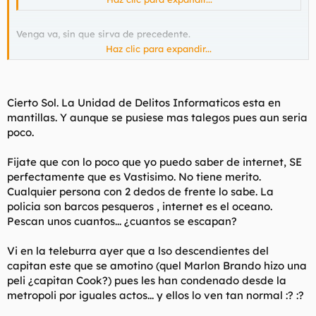
Venga va, sin que sirva de precedente.
Haz clic para expandir...
Desearles a estos hijos de puta que a ellos les pase lo mismo es
absurdo, estas parafilias normalmente vienen asociadas
también con actos incestuosos y ellos mismos alquilan su prole
a amigos.
Cierto Sol. La Unidad de Delitos Informaticos esta en
mantillas. Y aunque se pusiese mas talegos pues aun seria
Todos pensamos lo mismo al respecto, la mayor pena de cárcel
poco.
posible, ya que nuestro sistema judicial no nos permite la pena
de muerta y la tortura popular, que es lo que realmente nos
Fijate que con lo poco que yo puedo saber de internet, SE
gustaría.
perfectamente que es Vastisimo. No tiene merito.
De todas formas no vamos a acabar con los pedófilos, es una
Cualquier persona con 2 dedos de frente lo sabe. La
parafilia mucho más extendida de lo que pensamos y más
policia son barcos pesqueros , internet es el oceano.
sencilla de encontrar en medios como internet de lo que
Pescan unos cuantos... ¿cuantos se escapan?
parece.
Vi en la teleburra ayer que a lso descendientes del
Provad a hacer una búsqueda en la mula y os sorprendereis.
capitan este que se amotino (quel Marlon Brando hizo una
Hace unos años, buscando en internet información sobre
peli ¿capitan Cook?) pues les han condenado desde la
asociaciones satánicas, un link te lleva a otro y otro a otro,
metropoli por iguales actos... y ellos lo ven tan normal :? :?
hasta encontrarme metido en una peich de contenido pedófilo,
ni paré a mirar las fotos, cerré y guardé la dirección para