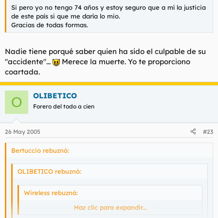
Si pero yo no tengo 74 años y estoy seguro que a mí la justicia
de este país si que me daría lo mio.
Gracias de todas formas.
Nadie tiene porqué saber quien ha sido el culpable de su
"accidente"...
Merece la muerte. Yo te proporciono
coartada.
OLIBETICO
O
Forero del todo a cien
26 May 2005
#23
Bertuccio rebuznó:
OLIBETICO rebuznó:
Wireless rebuznó:
esta en tu mano destrozar la vida a ese viejo.....
Haz clic para expandir...