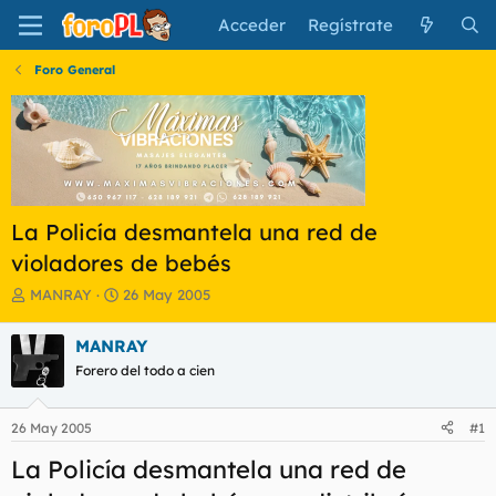
Acceder
Regístrate
Foro General
La Policía desmantela una red de
violadores de bebés
I
F
MANRAY
26 May 2005
n
e
i
c
MANRAY
c
h
Forero del todo a cien
i
a
a
d
d
e
26 May 2005
#1
o
i
r
n
La Policía desmantela una red de
d
i
e
c