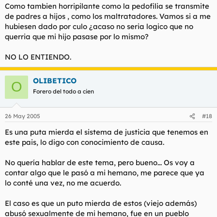
Como tambien horripilante como la pedofilia se transmite
ponerla en manos de "Stop pedofilia".
de padres a hijos , como los maltratadores. Vamos si a me
Es algo que va en auge y solo si ponemos todos nuestro grano
hubiesen dado por culo ¿acaso no seria logico que no
de arena podemos ir quitando esta puta lacra de internet.
querria que mi hijo pasase por lo mismo?
Nosotros navegamos más y a veces mejor que la propia policia
(aunque reconozco su gran labor con este tema).
NO LO ENTIENDO.
Sí, internet es libertad, pero como todo, tu libertad acaba
donde empieza la mía o la de seres que no pueden defenderse
OLIBETICO
O
por ellos mismos.
Forero del todo a cien
Pero vamos que la ironía y reirse de los problemas y
empezando por uno mismo a veces hace que este mundo de
26 May 2005
#18
mierda pueda ser más llevadero.
Es una puta mierda el sistema de justicia que tenemos en
este pais, lo digo con conocimiento de causa.
No quería hablar de este tema, pero bueno... Os voy a
contar algo que le pasó a mi hemano, me parece que ya
lo conté una vez, no me acuerdo.
El caso es que un puto mierda de estos (viejo además)
abusó sexualmente de mi hemano, fue en un pueblo