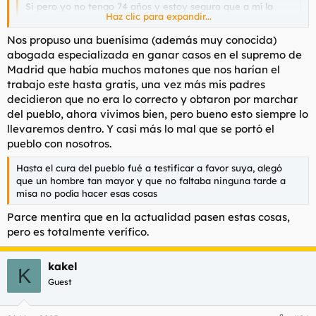
Si pero yo no tengo 74 años y estoy seguro que a mí la
Haz clic para expandir...
justicia de este país si que me daría lo mio.
Gracias de todas formas.
Haz clic para expandir...
Nos propuso una buenísima (además muy conocida)
abogada especializada en ganar casos en el supremo de
Nadie tiene porqué saber quien ha sido el culpable de su
"accidente"...
Merece la muerte. Yo te proporciono coartada.
Madrid que había muchos matones que nos harían el
trabajo este hasta gratis, una vez más mis padres
decidieron que no era lo correcto y obtaron por marchar
del pueblo, ahora vivimos bien, pero bueno esto siempre lo
llevaremos dentro. Y casi más lo mal que se portó el
pueblo con nosotros.
Hasta el cura del pueblo fué a testificar a favor suya, alegó
que un hombre tan mayor y que no faltaba ninguna tarde a
misa no podía hacer esas cosas
Parce mentira que en la actualidad pasen estas cosas,
pero es totalmente verífico.
kakel
K
Guest