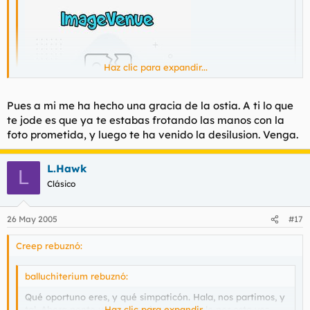
Haz clic para expandir...
Haz clic para expandir...
Pues a mi me ha hecho una gracia de la ostia. A ti lo que
te jode es que ya te estabas frotando las manos con la
el humor no es lo tuyo!
foto prometida, y luego te ha venido la desilusion. Venga.
L.Hawk
L
Clásico
26 May 2005
#17
Creep rebuznó:
balluchiterium rebuznó:
Qué oportuno eres, y qué simpaticón. Hala, nos partimos, y
tal. Ahora ponte un poco serio, venga. Solo por esta vez.
Haz clic para expandir...