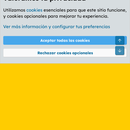
Utilizamos
cookies
esenciales para que este sitio funcione,
y cookies opcionales para mejorar tu experiencia.
Foro General
Ver más información y configurar tus preferencias
Cookies
PL OLDSTYLE AMARILLO
Cambiar fuente
Español (ES)
Arri
Aceptar todas las cookies
Contáctanos
Términos y reglas
Política de privacidad
Ayuda
R
Pie
S
Rechazar cookies opcionales
S
®
Community platform by XenForo
© 2010-2026 XenForo Ltd.