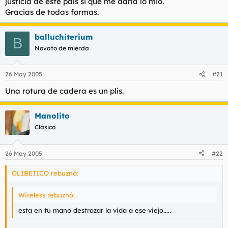
justicia de este país si que me daría lo mio.
Gracias de todas formas.
balluchiterium
B
Novato de mierda
26 May 2005
#21
Una rotura de cadera es un plis.
Manolito
Clásico
26 May 2005
#22
OLIBETICO rebuznó:
Wireless rebuznó:
esta en tu mano destrozar la vida a ese viejo.....