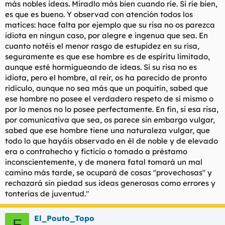
más nobles ideas. Miradlo más bien cuando ríe. Si ríe bien,
es que es bueno. Y observad con atención todos los
matices: hace falta por ejemplo que su risa no os parezca
idiota en ningun caso, por alegre e ingenua que sea. En
cuanto notéis el menor rasgo de estupidez en su risa,
seguramente es que ese hombre es de espíritu limitado,
aunque esté hormigueando de ideas. Si su risa no es
idiota, pero el hombre, al reir, os ha parecido de pronto
ridículo, aunque no sea más que un poquitín, sabed que
ese hombre no posee el verdadero respeto de sí mismo o
por lo menos no lo posee perfectamente. En fin, si esa risa,
por comunicativa que sea, os parece sin embargo vulgar,
sabed que ese hombre tiene una naturaleza vulgar, que
todo lo que hayáis observado en él de noble y de elevado
era o contrahecho y ficticio o tomado a préstamo
inconscientemente, y de manera fatal tomará un mal
camino más tarde, se ocupará de cosas "provechosas" y
rechazará sin piedad sus ideas generosas como errores y
tonterías de juventud."
El_Pouto_Topo
E