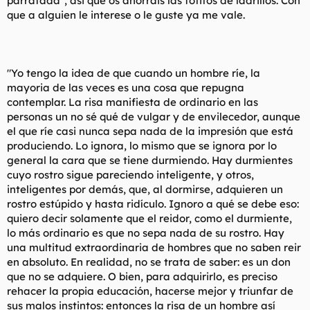
parrafada", asi que os ahorrais las fotitos de ladrillos. Con
t
o
que a alguien le interese o le guste ya me vale.
e
m
a
"Yo tengo la idea de que cuando un hombre ríe, la
mayoria de las veces es una cosa que repugna
contemplar. La risa manifiesta de ordinario en las
personas un no sé qué de vulgar y de envilecedor, aunque
el que ríe casi nunca sepa nada de la impresión que está
produciendo. Lo ignora, lo mismo que se ignora por lo
general la cara que se tiene durmiendo. Hay durmientes
cuyo rostro sigue pareciendo inteligente, y otros,
inteligentes por demás, que, al dormirse, adquieren un
rostro estúpido y hasta ridículo. Ignoro a qué se debe eso:
quiero decir solamente que el reidor, como el durmiente,
lo más ordinario es que no sepa nada de su rostro. Hay
una multitud extraordinaria de hombres que no saben reir
en absoluto. En realidad, no se trata de saber: es un don
que no se adquiere. O bien, para adquirirlo, es preciso
rehacer la propia educación, hacerse mejor y triunfar de
sus malos instintos: entonces la risa de un hombre así