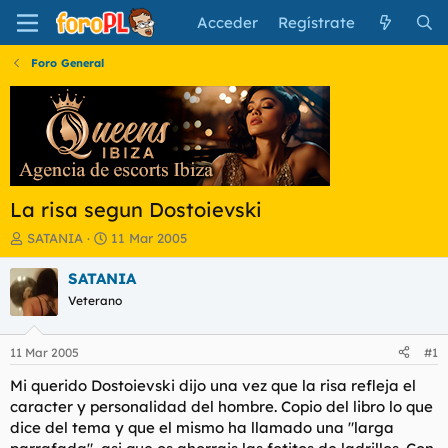
Acceder
Regístrate
Foro General
La risa segun Dostoievski
I
F
SATANIA
11 Mar 2005
n
e
i
c
SATANIA
c
h
Veterano
i
a
a
d
d
e
11 Mar 2005
#1
o
i
r
n
Mi querido Dostoievski dijo una vez que la risa refleja el
d
i
caracter y personalidad del hombre. Copio del libro lo que
e
c
dice del tema y que el mismo ha llamado una "larga
l
i