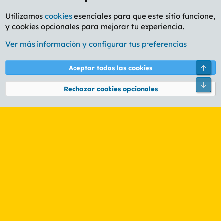
Utilizamos
cookies
esenciales para que este sitio funcione,
y cookies opcionales para mejorar tu experiencia.
Foro General
Ver más información y configurar tus preferencias
Cookies
PL OLDSTYLE AMARILLO
Cambiar fuente
Español (ES)
Arri
Aceptar todas las cookies
Contáctanos
Términos y reglas
Política de privacidad
Ayuda
R
Pie
S
Rechazar cookies opcionales
S
®
Community platform by XenForo
© 2010-2026 XenForo Ltd.