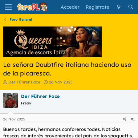
Acceder
Regístrate
Foro General
La señora Doubtfire italiana haciendo uso
de la picaresca.
I
F
Der Führer Face
26 Nov 2025
n
e
i
c
Der Führer Face
c
h
Freak
i
a
a
d
d
e
26 Nov 2025
#1
o
i
r
n
Buenas tardes, hermanos conforeros todes. Noticias
d
i
frescas de interés provenientes del país de los spaguettis.
e
c