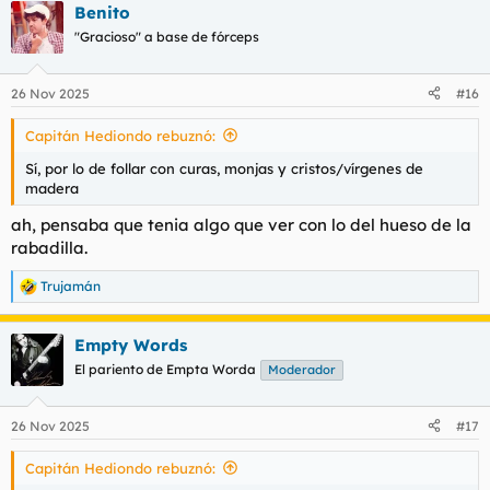
Benito
c
c
"Gracioso" a base de fórceps
i
o
n
26 Nov 2025
#16
e
s
Capitán Hediondo rebuznó:
:
Sí, por lo de follar con curas, monjas y cristos/vírgenes de
madera
ah, pensaba que tenia algo que ver con lo del hueso de la
rabadilla.
Trujamán
R
e
a
Empty Words
c
c
El pariento de Empta Worda
Moderador
i
o
n
26 Nov 2025
#17
e
s
Capitán Hediondo rebuznó:
: