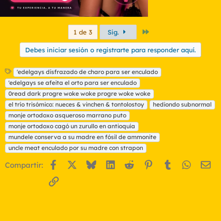
Último
1 de 3
Sig.
Debes iniciar sesión o registrarte para responder aquí.
E
'edelgays disfrazado de charo para ser enculado
t
'edelgays se afeita el orto para ser enculado
i
0read dark progre woke woke progre woke woke
q
el trío trisómico: nueces & vinchen & tontolostoy
hediondo subnormal
u
monje ortodoxo asqueroso marrano puto
e
t
monje ortodoxo cagó un zurullo en antioquía
a
mundele conserva a su madre en fósil de ammonite
s
uncle meat enculado por su madre con strapon
Facebook
X
Bluesky
LinkedIn
Reddit
Pinterest
Tumblr
WhatsA
Em
Compartir:
Enlace