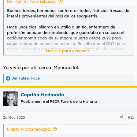
Der Führer Face rebuznó:
:
Buenas tardes, hermanos conforeros todes. Noticias frescas de
interés provenientes del país de los spaguettis.
Hace unos días, pillaron en Italia a un tío, enfermero de
profesión aunque desempleado, que guardaba en su casa el
cadáver momificado de su madre muerta desde 2022 para
seguir cobrando la pensión de esta. Resulta que el DNI de la
madre caducaba este año y el tío se disfrazó de ella (peluca,
Haz clic para expandir...
maquillaje, vestido, etc) y acudió presencialmente para hacer
el tramite de renovación ante la Administración (en Italia, el
DNI se renueva en los Registros Civiles correspondientes de
Yo vivía por ahí cerca. Menudo lol.
cada localidad)
Der Führer Face
R
La funcionaria sospechó, al ver que la foto de la madre no
e
cuadraba con los rasgos físicos del susodicho y, a los pocos
a
días, la pulisía se presentó en su humilde casa, descubriendo
Capitán Hediondo
c
todo el pastel. Como el tío era enfermero, sabía perfectamente
c
Posiblemente el PEOR Forero de la Historia
todas las técnicas necesarias para conservar el cadáver de la
i
madre y evitar que este se descompusiese.
o
n
26 Nov 2025
#11
e
Desde luego, la imaginación no tiene límites; a los spaguettis
s
se les da muy bien también eso de la picaresca. ¿Alguno de
Empty Words rebuznó:
:
vosotros se atrevería a reproducir semejante epopeya?