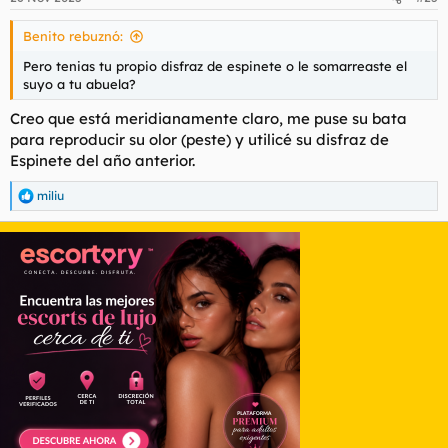
e
s
Benito rebuznó:
:
Pero tenias tu propio disfraz de espinete o le somarreaste el
suyo a tu abuela?
Creo que está meridianamente claro, me puse su bata
para reproducir su olor (peste) y utilicé su disfraz de
Espinete del año anterior.
miliu
R
e
a
c
c
i
o
n
e
s
: