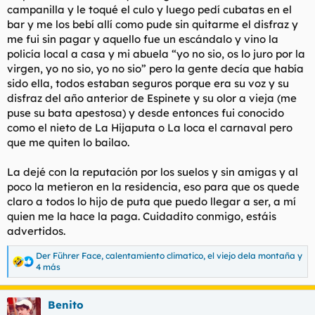
campanilla y le toqué el culo y luego pedí cubatas en el
bar y me los bebí allí como pude sin quitarme el disfraz y
me fui sin pagar y aquello fue un escándalo y vino la
policía local a casa y mi abuela “yo no sio, os lo juro por la
virgen, yo no sio, yo no sio” pero la gente decía que había
sido ella, todos estaban seguros porque era su voz y su
disfraz del año anterior de Espinete y su olor a vieja (me
puse su bata apestosa) y desde entonces fui conocido
como el nieto de La Hijaputa o La loca el carnaval pero
que me quiten lo bailao.
La dejé con la reputación por los suelos y sin amigas y al
poco la metieron en la residencia, eso para que os quede
claro a todos lo hijo de puta que puedo llegar a ser, a mí
quien me la hace la paga. Cuidadito conmigo, estáis
advertidos.
Der Führer Face
,
calentamiento climatico
,
el viejo dela montaña
y
R
4 más
e
a
c
Benito
c