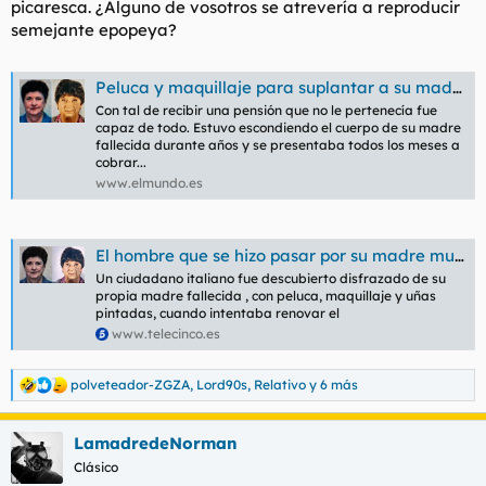
picaresca. ¿Alguno de vosotros se atrevería a reproducir
semejante epopeya?
Peluca y maquillaje para suplantar a su madre fallecida y cobrar una pensión de 50.000 euros al año
Con tal de recibir una pensión que no le pertenecía fue
capaz de todo. Estuvo escondiendo el cuerpo de su madre
fallecida durante años y se presentaba todos los meses a
cobrar...
www.elmundo.es
El hombre que se hizo pasar por su madre muerta para cobrar la pensión en Italia la ocultó en un armario y evitó su descomposición
Un ciudadano italiano fue descubierto disfrazado de su
propia madre fallecida , con peluca, maquillaje y uñas
pintadas, cuando intentaba renovar el
www.telecinco.es
polveteador-ZGZA
,
Lord90s
,
Relativo
y 6 más
R
e
a
LamadredeNorman
c
c
Clásico
i