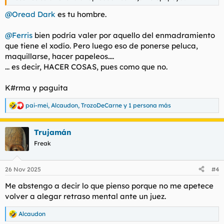
@Oread Dark
es tu hombre.
@Ferris
bien podría valer por aquello del enmadramiento
que tiene el xodío. Pero luego eso de ponerse peluca,
maquillarse, hacer papeleos....
... es decir, HACER COSAS, pues como que no.
K#rma y paguita
pai-mei
,
Alcaudon
,
TrozoDeCarne
y 1 persona más
R
e
a
Trujamán
c
c
Freak
i
o
n
26 Nov 2025
#4
e
s
Me abstengo a decir lo que pienso porque no me apetece
:
volver a alegar retraso mental ante un juez.
Alcaudon
R