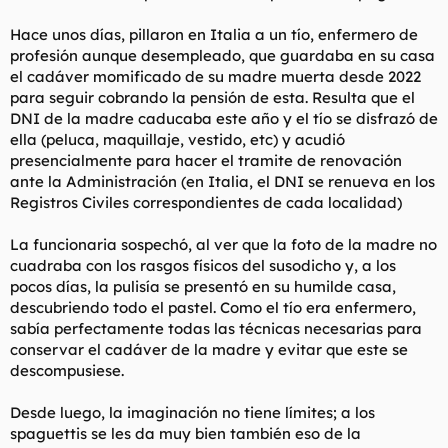
l
i
Hace unos días, pillaron en Italia a un tío, enfermero de
t
o
e
profesión aunque desempleado, que guardaba en su casa
m
el cadáver momificado de su madre muerta desde 2022
a
para seguir cobrando la pensión de esta. Resulta que el
DNI de la madre caducaba este año y el tío se disfrazó de
ella (peluca, maquillaje, vestido, etc) y acudió
presencialmente para hacer el tramite de renovación
ante la Administración (en Italia, el DNI se renueva en los
Registros Civiles correspondientes de cada localidad)
La funcionaria sospechó, al ver que la foto de la madre no
cuadraba con los rasgos físicos del susodicho y, a los
pocos días, la pulisía se presentó en su humilde casa,
descubriendo todo el pastel. Como el tío era enfermero,
sabía perfectamente todas las técnicas necesarias para
conservar el cadáver de la madre y evitar que este se
descompusiese.
Desde luego, la imaginación no tiene límites; a los
spaguettis se les da muy bien también eso de la