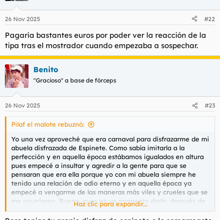
26 Nov 2025
#22
Pagaría bastantes euros por poder ver la reacción de la
tipa tras el mostrador cuando empezaba a sospechar.
Benito
"Gracioso" a base de fórceps
26 Nov 2025
#23
Pilaf el malote rebuznó:
Yo una vez aproveché que era carnaval para disfrazarme de mi
abuela disfrazada de Espinete. Como sabía imitarla a la
perfección y en aquella época estábamos igualados en altura
pues empecé a insultar y agredir a la gente para que se
pensaran que era ella porque yo con mi abuela siempre he
tenido una relación de odio eterno y en aquella época ya
empecé a vengarme de las maneras más viles y crueles que se
me ocurrieron. Bueno, pues en un momento dado, después de
Haz clic para expandir...
haber puesto a parir a todas sus amigas y de haberlas
agredido a patadas y con un palo vi a una chica que me