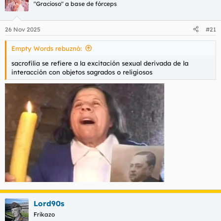
"Gracioso" a base de fórceps
i
o
n
e
26 Nov 2025
#21
s
:
Empty Words rebuznó:
sacrofilia se refiere a la excitación sexual derivada de la
interacción con objetos sagrados o religiosos
Lord90s
Frikazo