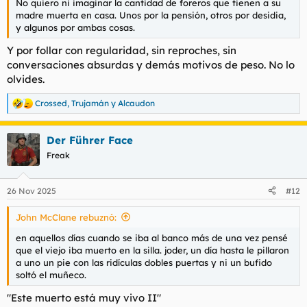
No quiero ni imaginar la cantidad de foreros que tienen a su
madre muerta en casa. Unos por la pensión, otros por desidia,
Peluca y maquillaje para suplantar a su madre fallecida y cobrar una pensión de 50.000 euros al año
y algunos por ambas cosas.
Con tal de recibir una pensión que no le pertenecía fue
capaz de todo. Estuvo escondiendo el cuerpo de su
Y por follar con regularidad, sin reproches, sin
madre fallecida durante años y se presentaba todos
conversaciones absurdas y demás motivos de peso. No lo
los meses a cobrar...
olvides.
www.elmundo.es
Crossed
,
Trujamán
y
Alcaudon
R
e
El hombre que se hizo pasar por su madre muerta para cobrar la pensión en Italia la ocultó en un armario y evitó su descomposición
a
Un ciudadano italiano fue descubierto disfrazado de
Der Führer Face
c
su propia madre fallecida , con peluca, maquillaje y
c
Freak
uñas pintadas, cuando intentaba renovar el
i
www.telecinco.es
o
n
26 Nov 2025
#12
e
s
John McClane rebuznó:
:
en aquellos días cuando se iba al banco más de una vez pensé
que el viejo iba muerto en la silla. joder, un día hasta le pillaron
a uno un pie con las ridículas dobles puertas y ni un bufido
soltó el muñeco.
"Este muerto está muy vivo II"