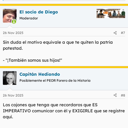
e
a
El socio de Diego
c
c
Moderador
i
o
n
26 Nov 2025
#7
e
s
Sin duda el motivo equivale a que te quiten la patria
:
potestad.
- "¡También somos sus hijos!"
Capitán Hediondo
Posiblemente el PEOR Forero de la Historia
26 Nov 2025
#8
Los cojones que tenga que recordaros que ES
IMPERATIVO comunicar con él y EXIGIRLE que se registre
aquí.