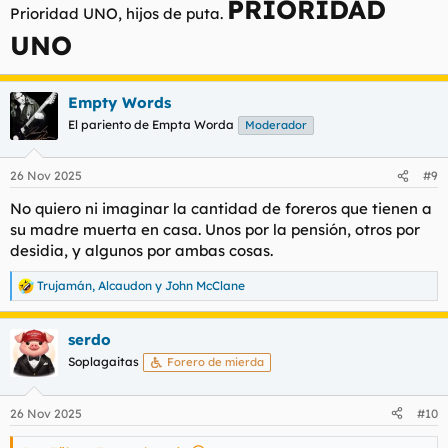
PRIORIDAD
Prioridad UNO, hijos de puta.
UNO
Empty Words
El pariento de Empta Worda
Moderador
26 Nov 2025
#9
No quiero ni imaginar la cantidad de foreros que tienen a
su madre muerta en casa. Unos por la pensión, otros por
desidia, y algunos por ambas cosas.
Trujamán
,
Alcaudon
y
John McClane
R
e
a
serdo
c
c
Soplagaitas
Forero de mierda
i
o
n
26 Nov 2025
#10
e
s