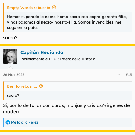
s
Empty Words rebuznó:
:
Hemos superado la necro-homo-sacro-zoo-copro-geronto-filia,
y nos pasamos al necro-incesto-filia. Somos invencibles, me
cago en la puta.
sacro?
Capitán Hediondo
Posiblemente el PEOR Forero de la Historia
26 Nov 2025
#15
Benito rebuznó:
sacro?
Sí, por lo de follar con curas, monjas y cristos/vírgenes de
madera
Me lo dijo Pérez
R
e
a