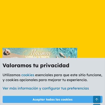
Valoramos tu privacidad
Utilizamos
cookies
esenciales para que este sitio funcione,
y cookies opcionales para mejorar tu experiencia.
Foro General
Ver más información y configurar tus preferencias
Cookies
PL OLDSTYLE AMARILLO
Cambiar fuente
Español (ES)
Arri
Aceptar todas las cookies
Contáctanos
Términos y reglas
Política de privacidad
Ayuda