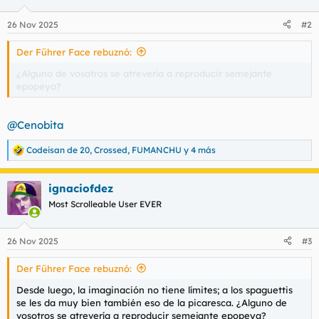
o
n
26 Nov 2025
#2
e
s
Der Führer Face rebuznó:
:
¿Alguno de vosotros se atrevería a reproducir semejante
epopeya?
@Cenobita
Codeisan de 20
,
Crossed
,
FUMANCHU
y 4 más
R
e
a
ignaciofdez
c
c
Most Scrolleable User EVER
i
o
n
26 Nov 2025
#3
e
s
Der Führer Face rebuznó:
:
Desde luego, la imaginación no tiene límites; a los spaguettis
se les da muy bien también eso de la picaresca. ¿Alguno de
vosotros se atrevería a reproducir semejante epopeya?