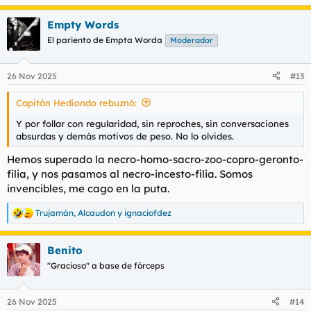
Empty Words
El pariento de Empta Worda
Moderador
26 Nov 2025
#13
Capitán Hediondo rebuznó:
Y por follar con regularidad, sin reproches, sin conversaciones
absurdas y demás motivos de peso. No lo olvides.
Hemos superado la necro-homo-sacro-zoo-copro-geronto-
filia, y nos pasamos al necro-incesto-filia. Somos
invencibles, me cago en la puta.
Trujamán
,
Alcaudon
y
ignaciofdez
R
e
a
Benito
c
c
"Gracioso" a base de fórceps
i
o
n
26 Nov 2025
#14
e