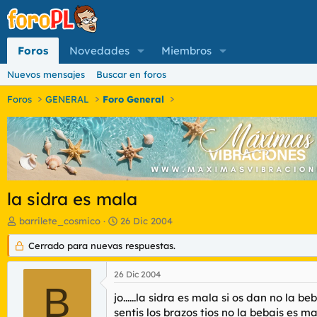
Foros
Novedades
Miembros
Nuevos mensajes
Buscar en foros
Foros
GENERAL
Foro General
la sidra es mala
I
F
barrilete_cosmico
26 Dic 2004
n
e
i
Cerrado para nuevas respuestas.
c
c
h
i
a
26 Dic 2004
a
d
B
d
jo......la sidra es mala si os dan no la 
e
o
i
sentis los brazos tios no la bebais es m