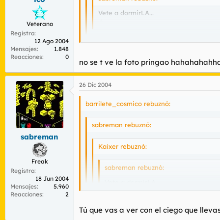
Vete a dormirLA...
:6
Veterano
Registro
12 Ago 2004
Te corrijo si no te importa.
Mensajes
1.848
Reacciones
0
no se t ve la foto pringao hahahahahh
26 Dic 2004
más completo todavía.
barrilete_cosmico rebuznó:
sabreman rebuznó:
sabreman
Kaixer rebuznó:
Freak
sabreman rebuznó:
Registro
18 Jun 2004
Vete a dormirLA...
Mensajes
5.960
:6
Reacciones
2
Tú que vas a ver con el ciego que llevas
Te corrijo si no te importa.