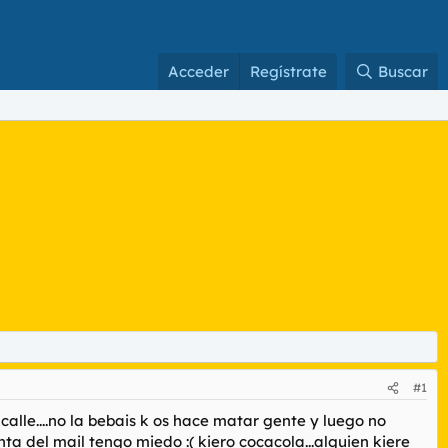
Acceder
Regístrate
Buscar
#1
a calle....no la bebais k os hace matar gente y luego no
enta del mail tengo miedo :( kiero cocacola...alguien kiere