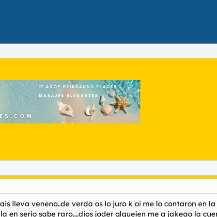
bebais lleva veneno..de verda os lo juro k oi me lo contaron en l
ala en serio sabe raro....dios joder qlgueien me a jakeao la cu