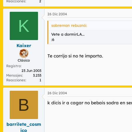
Reacciones
2
26 Dic 2004
K
sabreman rebuznó:
Vete a dormirLA...
:6
Kaixer
Te corrijo si no te importa.
Clásico
Registro
23 Jun 2003
Mensajes
3.233
Reacciones
1
26 Dic 2004
B
k dicis ir a cagar no bebais sodra en ser
barrilete_cosm
ico