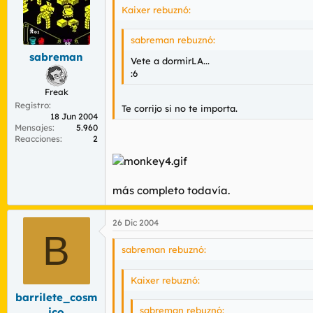
Kaixer rebuznó:
sabreman rebuznó:
sabreman
Vete a dormirLA...
:6
Freak
Registro
Te corrijo si no te importa.
18 Jun 2004
Mensajes
5.960
Reacciones
2
más completo todavía.
26 Dic 2004
B
sabreman rebuznó:
Kaixer rebuznó:
barrilete_cosm
sabreman rebuznó:
ico