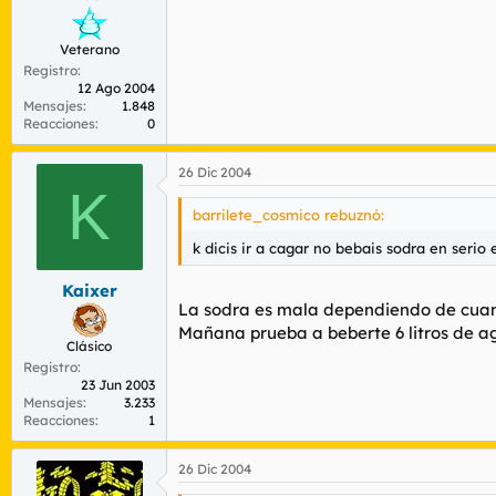
Veterano
Registro
12 Ago 2004
Mensajes
1.848
Reacciones
0
26 Dic 2004
K
barrilete_cosmico rebuznó:
k dicis ir a cagar no bebais sodra en serio e
Kaixer
La sodra es mala dependiendo de cua
Mañana prueba a beberte 6 litros de agu
Clásico
Registro
23 Jun 2003
Mensajes
3.233
Reacciones
1
26 Dic 2004