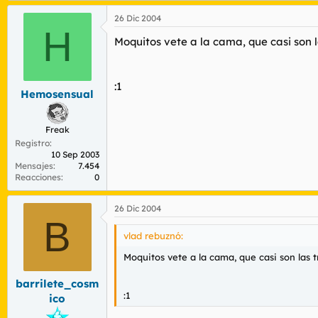
no se t ve la foto pringao hahahahahha
26 Dic 2004
H
Moquitos vete a la cama, que casi son la
más completo todavía.
:1
Hemosensual
Freak
Registro
10 Sep 2003
Mensajes
7.454
Reacciones
0
26 Dic 2004
B
vlad rebuznó:
Moquitos vete a la cama, que casi son las tr
barrilete_cosm
:1
ico