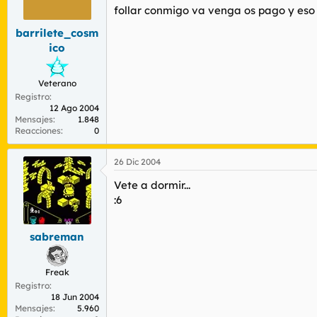
r
n
follar conmigo va venga os pago y eso
d
i
e
c
barrilete_cosm
l
i
ico
t
o
e
m
Veterano
a
Registro
12 Ago 2004
Mensajes
1.848
Reacciones
0
26 Dic 2004
Vete a dormir...
:6
sabreman
Freak
Registro
18 Jun 2004
Mensajes
5.960