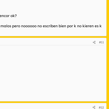
rencor ok?
s malos pero noooooo no escriben bien por k no kieren es k
#11
#12