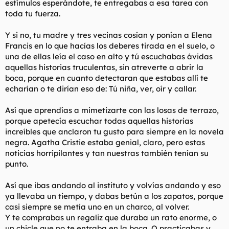
estímulos esperándote, te entregabas a esa tarea con
toda tu fuerza.
Y si no, tu madre y tres vecinas cosían y ponían a Elena
Francis en lo que hacías los deberes tirada en el suelo, o
una de ellas leía el caso en alto y tú escuchabas ávidas
aquellas historias truculentas, sin atreverte a abrir la
boca, porque en cuanto detectaran que estabas allí te
echarían o te dirían eso de: Tú niña, ver, oír y callar.
Así que aprendías a mimetizarte con las losas de terrazo,
porque apetecía escuchar todas aquellas historias
increíbles que anclaron tu gusto para siempre en la novela
negra. Agatha Cristie estaba genial, claro, pero estas
noticias horripilantes y tan nuestras también tenían su
punto.
Así que ibas andando al instituto y volvías andando y eso
ya llevaba un tiempo, y dabas betún a los zapatos, porque
casi siempre se metía uno en un charco, al volver.
Y te comprabas un regaliz que duraba un rato enorme, o
un chicle que no te entraba en la boca. O practicabas y