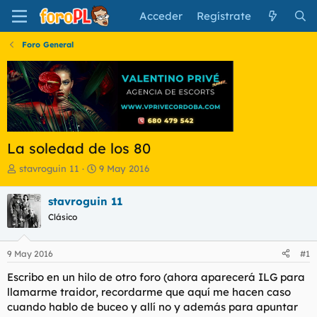
Acceder
Regístrate
Foro General
La soledad de los 80
I
F
stavroguin 11
9 May 2016
n
e
i
c
stavroguin 11
c
h
Clásico
i
a
a
d
d
e
9 May 2016
#1
o
i
r
n
Escribo en un hilo de otro foro (ahora aparecerá ILG para
d
i
llamarme traidor, recordarme que aquí me hacen caso
e
c
cuando hablo de buceo y allí no y además para apuntar
l
i