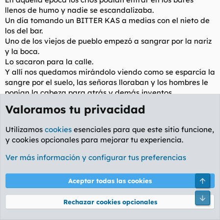
llenos de humo y nadie se escandalizaba.
Un día tomando un BITTER KAS a medias con el nieto de
los del bar.
Uno de los viejos de pueblo empezó a sangrar por la nariz
y la boca.
Lo sacaron para la calle.
Y allí nos quedamos mirándolo viendo como se esparcía la
sangre por el suelo, las señoras lloraban y los hombres le
ponían la cabeza para atrás y demás inventos.
No se si murió o no.
Valoramos tu privacidad
Por eso digo que los 80 fueron una mierda.
Utilizamos
cookies
esenciales para que este sitio funcione,
y cookies opcionales para mejorar tu experiencia.
Fucked de la vida
Ver más información y configurar tus preferencias
Muerto por dentro
Arri
Aceptar todas las cookies
9 May 2016
#24
Pie
Yo en el año 87 no sabía lo que era la soledad, no como la
Rechazar cookies opcionales
conozco hoy. Creo que fue el año que hice la comunión, mi