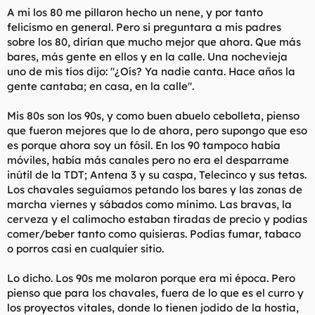
A mi los 80 me pillaron hecho un nene, y por tanto
felicísmo en general. Pero si preguntara a mis padres
sobre los 80, dirían que mucho mejor que ahora. Que más
bares, más gente en ellos y en la calle. Una nochevieja
uno de mis tíos dijo: "¿Oís? Ya nadie canta. Hace años la
gente cantaba; en casa, en la calle".
Mis 80s son los 90s, y como buen abuelo cebolleta, pienso
que fueron mejores que lo de ahora, pero supongo que eso
es porque ahora soy un fósil. En los 90 tampoco había
móviles, había más canales pero no era el desparrame
inútil de la TDT; Antena 3 y su caspa, Telecinco y sus tetas.
Los chavales seguíamos petando los bares y las zonas de
marcha viernes y sábados como mínimo. Las bravas, la
cerveza y el calimocho estaban tiradas de precio y podías
comer/beber tanto como quisieras. Podías fumar, tabaco
o porros casi en cualquier sitio.
Lo dicho. Los 90s me molaron porque era mi época. Pero
pienso que para los chavales, fuera de lo que es el curro y
los proyectos vitales, donde lo tienen jodido de la hostia,