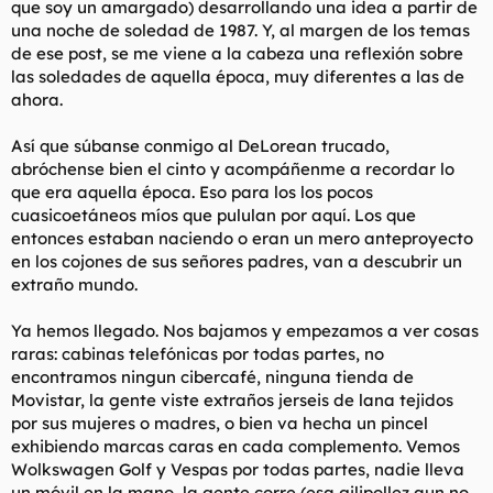
que soy un amargado) desarrollando una idea a partir de
t
o
e
una noche de soledad de 1987. Y, al margen de los temas
m
de ese post, se me viene a la cabeza una reflexión sobre
a
las soledades de aquella época, muy diferentes a las de
ahora.
Así que súbanse conmigo al DeLorean trucado,
abróchense bien el cinto y acompáñenme a recordar lo
que era aquella época. Eso para los los pocos
cuasicoetáneos míos que pululan por aquí. Los que
entonces estaban naciendo o eran un mero anteproyecto
en los cojones de sus señores padres, van a descubrir un
extraño mundo.
Ya hemos llegado. Nos bajamos y empezamos a ver cosas
raras: cabinas telefónicas por todas partes, no
encontramos ningun cibercafé, ninguna tienda de
Movistar, la gente viste extraños jerseis de lana tejidos
por sus mujeres o madres, o bien va hecha un pincel
exhibiendo marcas caras en cada complemento. Vemos
Wolkswagen Golf y Vespas por todas partes, nadie lleva
un móvil en la mano, la gente corre (esa gilipollez aun no