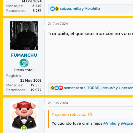
14 Ene 2024
Mensajes
6.249
spizoo
,
miliu
y
Morzhilla
R
Reacciones
5.237
e
a
21 Jun 2024
c
c
Tranquilo, el que seas maricón no va a
i
o
n
e
s
FUMANCHU
:
Freak total
Registro
21 May 2009
Mensajes
19.555
semensatan
,
TORBE
,
liachu69
y 1 perso
R
Reacciones
19.077
e
a
21 Jun 2024
c
c
i
Trujamán rebuznó:
o
n
Yo cuando tuve a mis hijos
@miliu
y
@spiz
e
s