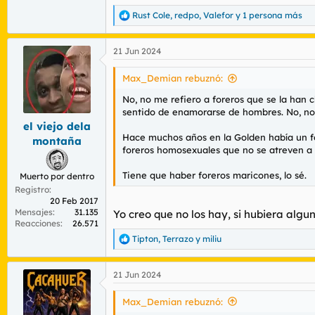
Rust Cole
,
redpo
,
Valefor
y 1 persona más
R
e
a
21 Jun 2024
c
c
i
Max_Demian rebuznó:
o
n
No, no me refiero a foreros que se la han
e
sentido de enamorarse de hombres. No, no m
s
el viejo dela
:
Hace muchos años en la Golden había un 
montaña
foreros homosexuales que no se atreven a 
Tiene que haber foreros maricones, lo sé.
Muerto por dentro
Registro
20 Feb 2017
Mensajes
31.135
Yo creo que no los hay, si hubiera algu
Reacciones
26.571
Tipton
,
Terrazo
y
miliu
R
e
a
21 Jun 2024
c
c
i
Max_Demian rebuznó:
o