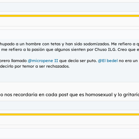
 chupado a un hombre con tetas y han sido sodomizados. Me refiero a
e refiero a la pasión que algunos sienten por Chuso ILG. Creo que est
forero llamado
@micropene II
que decía ser puto.
@El bedel
no era un 
decirlo por temor a ser rechazados.
no nos recordaria en cada post que es homosexual y lo gritaría