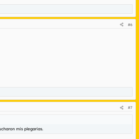
#6
#7
ucharon mis plegarias.