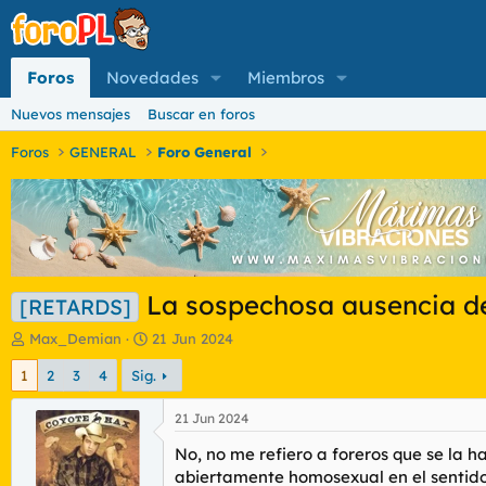
Foros
Novedades
Miembros
Nuevos mensajes
Buscar en foros
Foros
GENERAL
Foro General
La sospechosa ausencia d
[RETARDS]
I
F
Max_Demian
21 Jun 2024
n
e
1
2
3
4
Sig.
i
c
c
h
i
a
21 Jun 2024
a
d
No, no me refiero a foreros que se la 
d
e
o
i
abiertamente homosexual en el sentido 