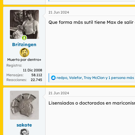
e
a
21 Jun 2024
c
c
Que forma más sutil tiene Max de salir 
i
o
n
e
s
Britzingen
:
Muerto por dentro+
Registro
11 Dic 2008
Mensajes
58.112
redpo
,
Valefor
,
Troy McClon
y 1 persona más
R
Reacciones
22.745
e
a
21 Jun 2024
c
c
Lisensiados o doctorados en mariconis
i
o
n
e
s
sakote
: