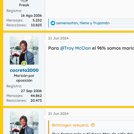
Freak
Registro
16 Ago 2006
Mensajes
5.252
semensatan
,
tileno
y
Trujamán
R
Reacciones
10.825
e
a
21 Jun 2024
c
c
Para
@Troy McClon
el 96% somos maric
i
o
n
e
s
cocreta2000
:
Maricón por
oposición
Registro
27 Sep 2006
Mensajes
44.862
Reacciones
20.475
21 Jun 2024
Britzingen rebuznó:
Que forma más sutil tiene Max de salir del