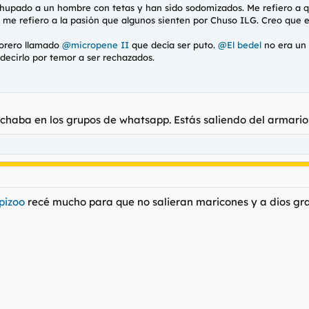
 chupado a un hombre con tetas y han sido sodomizados. Me refiero a
e refiero a la pasión que algunos sienten por Chuso ILG. Creo que est
forero llamado
@micropene II
que decía ser puto.
@El bedel
no era un 
decirlo por temor a ser rechazados.
pechaba en los grupos de whatsapp. Estás saliendo del armario
pizoo
recé mucho para que no salieran maricones y a dios gra