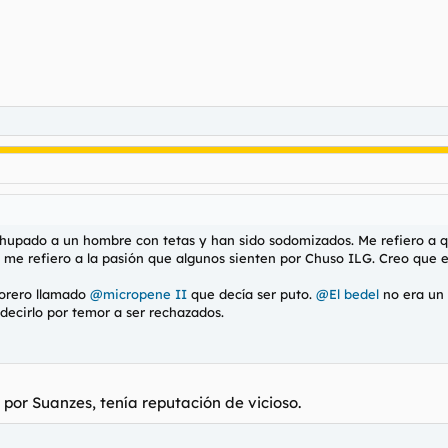
 chupado a un hombre con tetas y han sido sodomizados. Me refiero a
e refiero a la pasión que algunos sienten por Chuso ILG. Creo que est
forero llamado
@micropene II
que decía ser puto.
@El bedel
no era un 
decirlo por temor a ser rechazados.
por Suanzes, tenía reputación de vicioso.