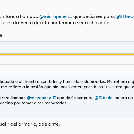
un forero llamado
@micropene II
que decía ser puto.
@El bed
o se atreven a decirlo por temor a ser rechazados.
é.
 chupado a un hombre con tetas y han sido sodomizados. Me refiero a
e refiero a la pasión que algunos sienten por Chuso ILG. Creo que est
forero llamado
@micropene II
que decía ser puto.
@El bedel
no era un 
decirlo por temor a ser rechazados.
 salir del armario, adelante.