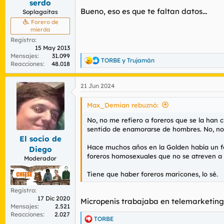
serdo
:
Bueno, eso es que te faltan datos...
Soplagaitas
Forero de
mierda
Registro
15 May 2013
Mensajes
31.099
TORBE
y
Trujamán
R
Reacciones
48.018
e
a
21 Jun 2024
c
c
i
Max_Demian rebuznó:
o
n
No, no me refiero a foreros que se la han
e
sentido de enamorarse de hombres. No, no m
s
El socio de
:
Hace muchos años en la Golden había un 
Diego
foreros homosexuales que no se atreven a 
Moderador
Tiene que haber foreros maricones, lo sé.
Registro
17 Dic 2020
Micropenis trabajaba en telemarketing 
Mensajes
2.521
Reacciones
2.027
TORBE
R