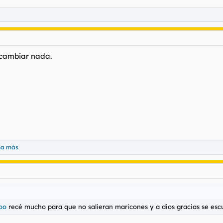
 cambiar nada.
na más
oo
recé mucho para que no salieran maricones y a dios gracias se esc