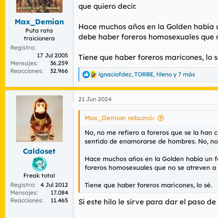
r
n
que quiero decir.
d
i
Max_Demian
e
c
Hace muchos años en la Golden había 
l
i
Puta rata
debe haber foreros homosexuales que n
traicionera
t
o
e
Registro
17 Jul 2005
m
Tiene que haber foreros maricones, lo s
Mensajes
36.259
a
Reacciones
32.966
ignaciofdez
,
TORBE
,
tileno
y 7 más
R
e
a
21 Jun 2024
c
c
i
Max_Demian rebuznó:
o
n
No, no me refiero a foreros que se la han
e
sentido de enamorarse de hombres. No, no m
s
Caldoset
:
Hace muchos años en la Golden había un 
foreros homosexuales que no se atreven a 
Freak total
Registro
4 Jul 2012
Tiene que haber foreros maricones, lo sé.
Mensajes
17.084
Reacciones
11.465
Si este hilo le sirve para dar el paso de