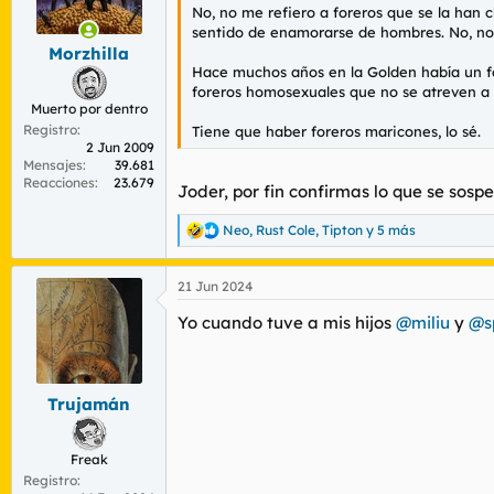
n
No, no me refiero a foreros que se la han
e
sentido de enamorarse de hombres. No, no m
s
Morzhilla
:
Hace muchos años en la Golden había un 
foreros homosexuales que no se atreven a 
Muerto por dentro
Registro
Tiene que haber foreros maricones, lo sé.
2 Jun 2009
Mensajes
39.681
Reacciones
23.679
Joder, por fin confirmas lo que se sos
Neo
,
Rust Cole
,
Tipton
y 5 más
R
e
a
21 Jun 2024
c
c
Yo cuando tuve a mis hijos
@miliu
y
@s
i
o
n
e
s
Trujamán
:
Freak
Registro