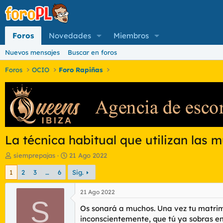
Foros
Novedades
Miembros
Nuevos mensajes
Buscar en foros
Foros
OCIO
Foro Rapiñas
La técnica habitual que utilizan las 
I
F
siemprepajas
21 Ago 2022
n
e
1
2
3
…
6
Sig.
i
c
c
h
i
a
21 Ago 2022
a
S
d
Os sonará a muchos. Una vez tu matrimo
d
e
o
i
inconscientemente, que tú ya sobras en 