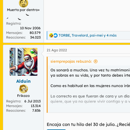
Muerto por dentro+
Registro
10 Nov 2006
Mensajes
80.579
TORBE
,
Travelord
,
pai-mei
y 4 más
R
Reacciones
34.023
e
a
21 Ago 2022
c
c
i
siemprepajas rebuznó:
o
n
Os sonará a muchos. Una vez tu matrimonio
e
ya sobras en su vida, y por tanto debes irte
s
Alduin
:
Como es habitual en las mujeres nunca irán 
Frikazo
Lo correcto es que fueran de cara y un día t
Registro
6 Jul 2013
quiere, que ya no quiere vivir contigo y 
Mensajes
13.314
Reacciones
7.836
No, no será así, sino de la manera sucia y
Comenzará a comportarse de manera hostil
Encaja con tu hilo del 30 de julio. ¿Re
fuertes, por lo que la tensión la soportará