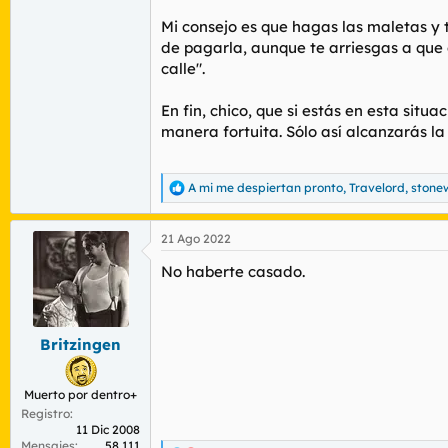
Mi consejo es que hagas las maletas y 
de pagarla, aunque te arriesgas a que
calle".
En fin, chico, que si estás en esta sit
manera fortuita. Sólo así alcanzarás la 
A mi me despiertan pronto
,
Travelord
,
stone
R
e
a
21 Ago 2022
c
c
No haberte casado.
i
o
n
e
s
Britzingen
:
Muerto por dentro+
Registro
11 Dic 2008
Mensajes
58.111