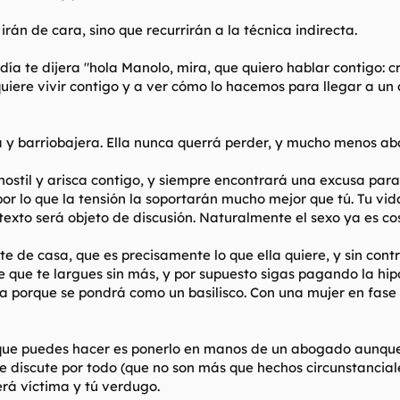
rán de cara, sino que recurrirán a la técnica indirecta.
ía te dijera "hola Manolo, mira, que quiero hablar contigo: creo
 quiere vivir contigo y a ver cómo lo hacemos para llegar a
ia y barriobajera. Ella nunca querrá perder, y mucho menos a
til y arisca contigo, y siempre encontrará una excusa para 
r lo que la tensión la soportarán mucho mejor que tú. Tu vida
texto será objeto de discusión. Naturalmente el sexo ya es c
te de casa, que es precisamente lo que ella quiere, y sin cont
 que te largues sin más, y por supuesto sigas pagando la hipo
la porque se pondrá como un basilisco. Con una mujer en fase
 que puedes hacer es ponerlo en manos de un abogado aunque
re discute por todo (que no son más que hechos circunstanci
erá víctima y tú verdugo.