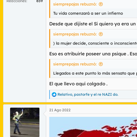
Reacciones
659
siemprepajas rebuznó:
Tu vida comenzará a ser un infierno
Desde que dijiste el Sí quiero ya era un
siemprepajas rebuznó:
) la mujer decide, consciente o inconscie
Eso es atribuirle poseer una psique . Eso
siemprepajas rebuznó:
Llegados a este punto lo más sensato que
El que llevo aquí colgado .
Relativo
,
pastorfe
y
el re NAZI do.
R
e
a
21 Ago 2022
c
c
i
o
n
e