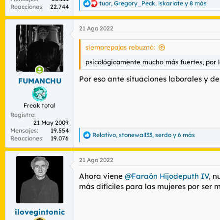
tuor
,
Gregory_Peck
,
iskariote
y 8 más
R
Reacciones
22.744
e
a
21 Ago 2022
c
c
i
siemprepajas rebuznó:
o
n
psicológicamente mucho más fuertes, por l
e
s
Por eso ante situaciones laborales y de
FUMANCHU
:
Freak total
Registro
21 May 2009
Mensajes
19.554
Relativo
,
stonewall33
,
serdo
y 6 más
R
Reacciones
19.076
e
a
21 Ago 2022
c
c
Ahora viene
@Faraón Hijodeputh IV
, n
i
o
más difíciles para las mujeres por ser m
n
e
s
ilovegintonic
: