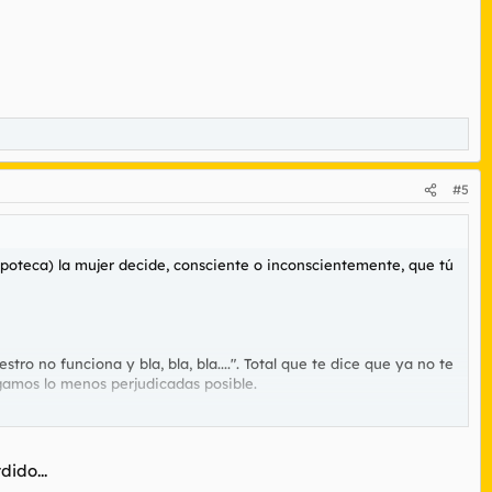
#5
poteca) la mujer decide, consciente o inconscientemente, que tú
ro no funciona y bla, bla, bla....". Total que te dice que ya no te
gamos lo menos perjudicadas posible.
sa.
n. En eso son expertas, y además psicológicamente mucho más
ido...
ensión se respirará en el ambiente. Cualquier pretexto será objeto