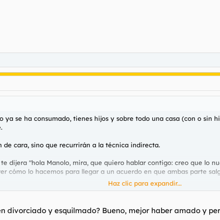
 ya se ha consumado, tienes hijos y sobre todo una casa (con o sin hi
.
de cara, sino que recurrirán a la técnica indirecta.
e dijera "hola Manolo, mira, que quiero hablar contigo: creo que lo nuest
a ver cómo lo hacemos para llegar a un acuerdo en que ambas parte sal
Haz clic para expandir...
 barriobajera. Ella nunca querrá perder, y mucho menos abandonar la ca
 y arisca contigo, y siempre encontrará una excusa para la discusió
cién divorciado y esquilmado? Bueno, mejor haber amado y perd
n mucho mejor que tú. Tu vida comenzará a ser un infierno, porque la t