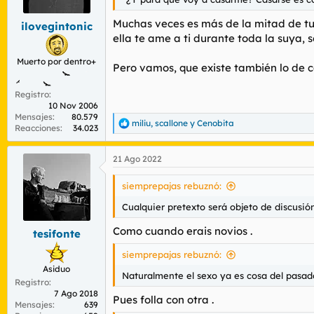
e
s
Muchas veces es más de la mitad de tu 
ilovegintonic
:
ella te ame a ti durante toda la suya, s
Muerto por dentro+
Pero vamos, que existe también lo de c
Registro
10 Nov 2006
Mensajes
80.579
miliu
,
scallone
y
Cenobita
R
Reacciones
34.023
e
a
21 Ago 2022
c
c
i
siemprepajas rebuznó:
o
n
Cualquier pretexto será objeto de discusió
e
s
Como cuando erais novios .
tesifonte
:
siemprepajas rebuznó:
Asiduo
Naturalmente el sexo ya es cosa del pasad
Registro
7 Ago 2018
Pues folla con otra .
Mensajes
639