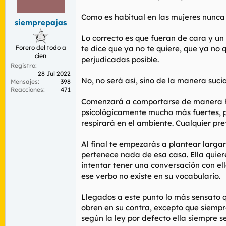
r
n
d
i
Como es habitual en las mujeres nunca i
siemprepajas
e
c
l
i
Lo correcto es que fueran de cara y un d
t
o
Forero del todo a
te dice que ya no te quiere, que ya no
e
cien
m
perjudicadas posible.
Registro
a
28 Jul 2022
No, no será así, sino de la manera suc
Mensajes
398
Reacciones
471
Comenzará a comportarse de manera hos
psicológicamente mucho más fuertes, po
respirará en el ambiente. Cualquier pre
Al final te empezarás a plantear largar
pertenece nada de esa casa. Ella quiere
intentar tener una conversación con el
ese verbo no existe en su vocabulario.
Llegados a este punto lo más sensato
obren en su contra, excepto que siemp
según la ley por defecto ella siempre s