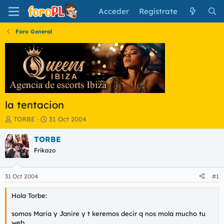
Acceder
Regístrate
Foro General
la tentacion
I
F
TORBE
31 Oct 2004
n
e
i
c
TORBE
c
h
Frikazo
i
a
a
d
d
e
31 Oct 2004
#1
o
i
r
n
Hola Torbe:
d
i
e
c
somos Maria y Janire y t keremos decir q nos mola mucho tu
l
i
web.