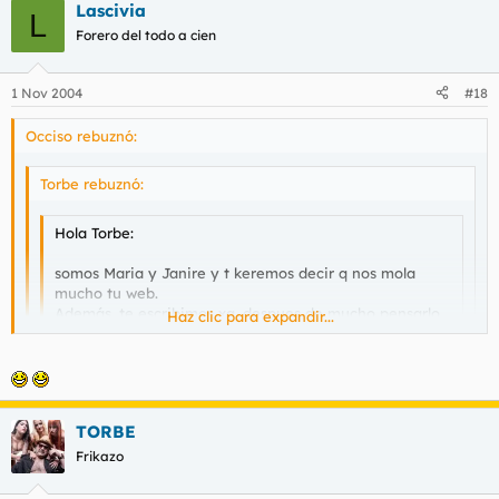
Lascivia
L
Forero del todo a cien
1 Nov 2004
#18
Occiso rebuznó:
Torbe rebuznó:
Hola Torbe:
somos Maria y Janire y t keremos decir q nos mola
mucho tu web.
Además, te escribimos xq, despues de mucho pensarlo,
Haz clic para expandir...
nos gustaria participar en una peli cerda d esas q
haces. Estamos hartas ya d niñatos xulitos y keremos
Haz clic para expandir...
gente q nos la hinke d verdad.
Haz clic para expandir...
Llámanos (al 677******) y dinos q tenemos q hacer!!
un beso
Yo las he llamado y no me salia ningun contestador.
TORBE
las llamo?
Frikazo
alomejor es que en vez de asteriscos hay que marcar números
???