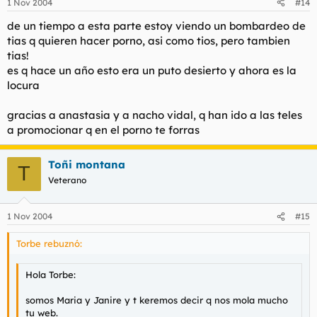
1 Nov 2004
#14
de un tiempo a esta parte estoy viendo un bombardeo de
tias q quieren hacer porno, asi como tios, pero tambien
tias!
es q hace un año esto era un puto desierto y ahora es la
locura
gracias a anastasia y a nacho vidal, q han ido a las teles
a promocionar q en el porno te forras
Toñi montana
T
Veterano
1 Nov 2004
#15
Torbe rebuznó:
Hola Torbe:
somos Maria y Janire y t keremos decir q nos mola mucho
tu web.