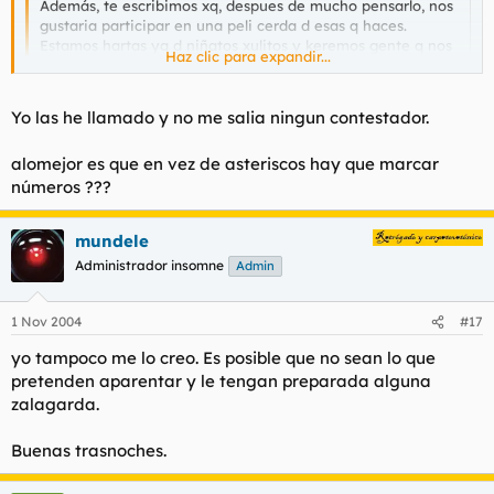
Además, te escribimos xq, despues de mucho pensarlo, nos
gustaria participar en una peli cerda d esas q haces.
Estamos hartas ya d niñatos xulitos y keremos gente q nos
Haz clic para expandir...
la hinke d verdad.
Haz clic para expandir...
Llámanos (al 677******) y dinos q tenemos q hacer!!
un beso
Yo las he llamado y no me salia ningun contestador.
las llamo?
alomejor es que en vez de asteriscos hay que marcar
números ???
mundele
Administrador insomne
Admin
1 Nov 2004
#17
yo tampoco me lo creo. Es posible que no sean lo que
pretenden aparentar y le tengan preparada alguna
zalagarda.
Buenas trasnoches.