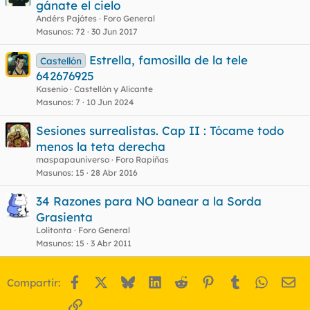
gánate el cielo
Andérs Pajótes
Foro General
Masunos
72
30 Jun 2017
Estrella, famosilla de la tele
Castellón
642676925
Kasenio
Castellón y Alicante
Masunos
7
10 Jun 2024
Sesiones surrealistas. Cap II : Tócame todo
menos la teta derecha
maspapauniverso
Foro Rapiñas
Masunos
15
28 Abr 2016
34 Razones para NO banear a la Sorda
Grasienta
Lolitonta
Foro General
Masunos
15
3 Abr 2011
Facebook
X
Bluesky
LinkedIn
Reddit
Pinterest
Tumblr
WhatsA
Em
Compartir:
Enlace