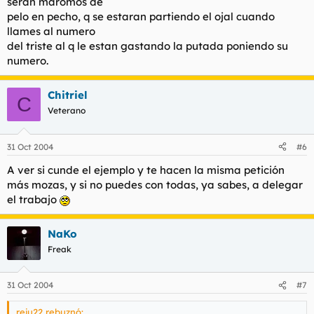
seran maromos de
pelo en pecho, q se estaran partiendo el ojal cuando
llames al numero
del triste al q le estan gastando la putada poniendo su
numero.
Chitriel
C
Veterano
31 Oct 2004
#6
A ver si cunde el ejemplo y te hacen la misma petición
más mozas, y si no puedes con todas, ya sabes, a delegar
el trabajo
NaKo
Freak
31 Oct 2004
#7
reju22 rebuznó: