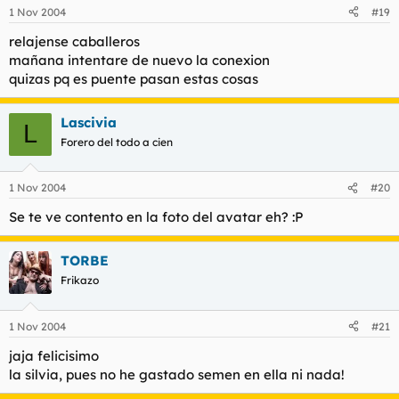
1 Nov 2004
#19
relajense caballeros
mañana intentare de nuevo la conexion
quizas pq es puente pasan estas cosas
Lascivia
L
Forero del todo a cien
1 Nov 2004
#20
Se te ve contento en la foto del avatar eh? :P
TORBE
Frikazo
1 Nov 2004
#21
jaja felicisimo
la silvia, pues no he gastado semen en ella ni nada!