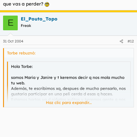
que vas a perder?
El_Pouto_Topo
E
Freak
31 Oct 2004
#12
Torbe rebuznó:
Hola Torbe:
somos Maria y Janire y t keremos decir q nos mola mucho
tu web.
Además, te escribimos xq, despues de mucho pensarlo, nos
gustaria participar en una peli cerda d esas q haces.
Estamos hartas ya d niñatos xulitos y keremos gente q nos
Haz clic para expandir...
la hinke d verdad.
Haz clic para expandir...
Llámanos (al 677******) y dinos q tenemos q hacer!!
un beso
las llamo?