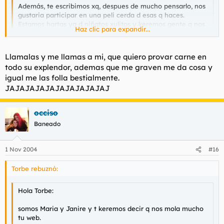
Además, te escribimos xq, despues de mucho pensarlo, nos
gustaria participar en una peli cerda d esas q haces.
Estamos hartas ya d niñatos xulitos y keremos gente q nos
Haz clic para expandir...
la hinke d verdad.
Haz clic para expandir...
Llámanos (al 677******) y dinos q tenemos q hacer!!
un beso
Llamalas y me llamas a mi, que quiero provar carne en
las llamo?
todo su explendor, ademas que me graven me da cosa y
igual me las folla bestialmente.
JAJAJAJAJAJAJAJAJAJAJ
occiso
Baneado
1 Nov 2004
#16
Torbe rebuznó:
Hola Torbe:
somos Maria y Janire y t keremos decir q nos mola mucho
tu web.