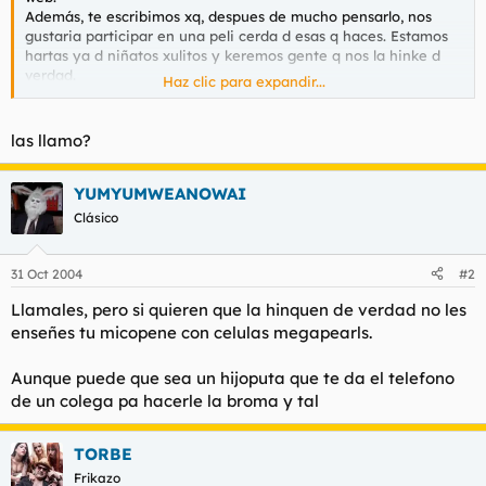
t
o
Además, te escribimos xq, despues de mucho pensarlo, nos
e
gustaria participar en una peli cerda d esas q haces. Estamos
m
hartas ya d niñatos xulitos y keremos gente q nos la hinke d
a
verdad.
Haz clic para expandir...
Llámanos (al 677******) y dinos q tenemos q hacer!!
un beso
las llamo?
YUMYUMWEANOWAI
Clásico
31 Oct 2004
#2
Llamales, pero si quieren que la hinquen de verdad no les
enseñes tu micopene con celulas megapearls.
Aunque puede que sea un hijoputa que te da el telefono
de un colega pa hacerle la broma y tal
TORBE
Frikazo