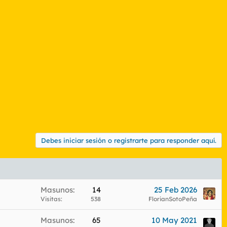
Debes iniciar sesión o registrarte para responder aquí.
Masunos
14
25 Feb 2026
Visitas
538
FlorianSotoPeña
Masunos
65
10 May 2021