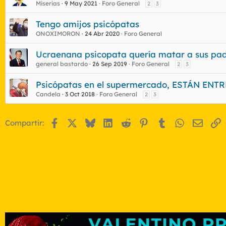
Miserias
9 May 2021
Foro General
2
3
Tengo amijos psicópatas
ONOXIMORON
24 Abr 2020
Foro General
Ucraenana psicopata quería matar a sus pad
general bastardo
26 Sep 2019
Foro General
2
3
Psicópatas en el supermercado, ESTÁN E
Candela
3 Oct 2018
Foro General
2
3
Facebook
X
Bluesky
LinkedIn
Reddit
Pinterest
Tumblr
WhatsApp
Email
E
Compartir: