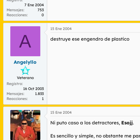
7 Ene 2004
Mensajes
753
Reacciones
0
15 Ene 2004
A
destruye ese engendro de plastico
Angelyllo
Veterano
Registro
16 Oct 2003
Mensajes
1.833
Reacciones
1
15 Ene 2004
Ni puto caso a los detractores,
Esojj
.
Es sencillo y simple, no obstante me part