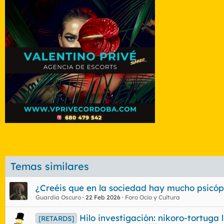
Temas similares
¿Creéis que en la sociedad hay mucho psicó
Guardia Oscuro
22 Feb 2026
Foro Ocio y Cultura
Hilo investigación: nikoro-tortuga 
[RETARDS]