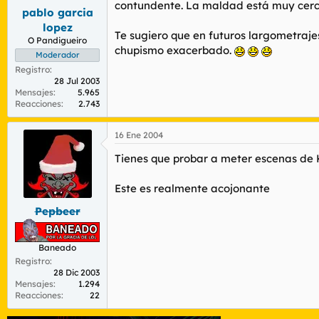
contundente. La maldad está muy cerca
pablo garcia
lopez
Te sugiero que en futuros largometrajes
O Pandigueiro
chupismo exacerbado.
Moderador
Registro
28 Jul 2003
Mensajes
5.965
Reacciones
2.743
16 Ene 2004
Tienes que probar a meter escenas de Ka
Este es realmente acojonante
Pepbeer
Baneado
Registro
28 Dic 2003
Mensajes
1.294
Reacciones
22