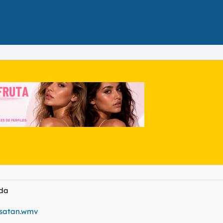
ada
/satan.wmv