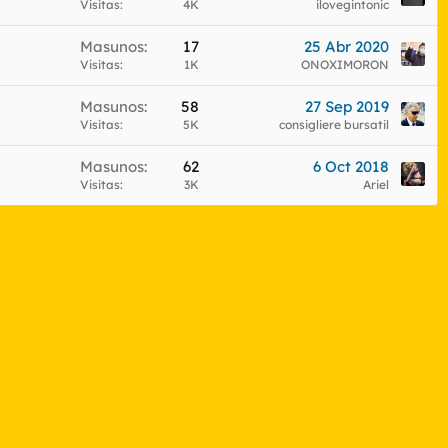
Visitas
4K
ilovegintonic
Masunos
17
25 Abr 2020
Visitas
1K
ONOXIMORON
Masunos
58
27 Sep 2019
Visitas
5K
consigliere bursatil
Masunos
62
6 Oct 2018
Visitas
3K
Ariel