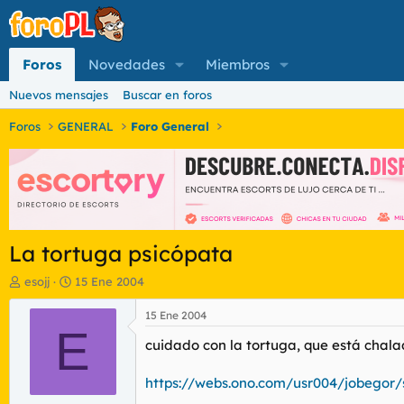
Foros
Novedades
Miembros
Nuevos mensajes
Buscar en foros
Foros
GENERAL
Foro General
La tortuga psicópata
I
F
esojj
15 Ene 2004
n
e
i
c
15 Ene 2004
c
E
h
cuidado con la tortuga, que está chal
i
a
a
d
d
e
https://webs.ono.com/usr004/jobegor
o
i