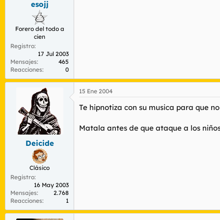
esojj
r
n
d
i
e
c
Forero del todo a
l
i
cien
t
o
Registro
e
17 Jul 2003
m
Mensajes
465
a
Reacciones
0
15 Ene 2004
Te hipnotiza con su musica para que n
Matala antes de que ataque a los niños
Deicide
Clásico
Registro
16 May 2003
Mensajes
2.768
Reacciones
1