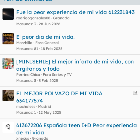
Fue la peor experiencia de mi vida 612231843
rodrigogonzales08
Granada
Masunos
3
28 Jun 2026
El peor dia de mi vida.
Morzhilla
Foro General
Masunos
81
18 Feb 2025
[MINISERIE] El mejor infarto de mi vida, con
argitanos y todo
Perrino Chico
Foro Series y TV
Masunos
3
3 Feb 2025
E
EL MEJOR POLVAZO DE MI VIDA
n
634177574
c
mochaless
Madrid
u
Masunos
1
12 May 2025
e
613672206 Española teen I+D Peor experiencia
s
de mi vida
t
xnexus
Granada