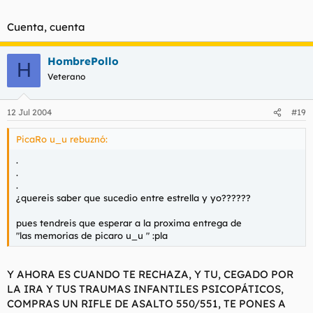
Cuenta, cuenta
HombrePollo
H
Veterano
12 Jul 2004
#19
PicaRo u_u rebuznó:
.
.
.
¿quereis saber que sucedio entre estrella y yo??????
pues tendreis que esperar a la proxima entrega de
"las memorias de picaro u_u " :pla
Y AHORA ES CUANDO TE RECHAZA, Y TU, CEGADO POR
LA IRA Y TUS TRAUMAS INFANTILES PSICOPÁTICOS,
COMPRAS UN RIFLE DE ASALTO 550/551, TE PONES A