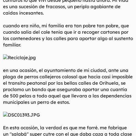
contaros lo que vivi desde pequeño hasta ahora. Mi vida
t
o
es una sucesión de fracasos, un periplo agobiante de
e
caídas incesantes.
m
a
cuando era niño, mi familia era tan pobre tan pobre, que
cuando salia del cole tenia que ir a recoger cartones por
los contenedores y las calles para aportar algo al sustento
familiar.
en una ocasión, el ayuntamiento de mi ciudad, ante una
plaga de perros callejeros colosal que hacia casi imposible
el transito peatonal por las bellas calles de Orihuela, se
proclamo un bando que aseguraba aportar una cuantia
de 500 pelas a todo aquel que llevara a las dependencias
municipales un perro de estos.
En esta ocasión, la verdad es que me forré. me fabrique
un "salabá" super cutre con el que daba caza a toda clase