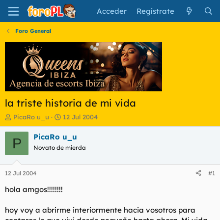
Acceder
Regístrate
Foro General
la triste historia de mi vida
I
F
PicaRo u_u
12 Jul 2004
n
e
i
c
PicaRo u_u
P
c
h
Novato de mierda
i
a
a
d
d
e
12 Jul 2004
#1
o
i
r
n
hola amgos!!!!!!!!
d
i
e
c
hoy voy a abrirme interiormente hacia vosotros para
l
i