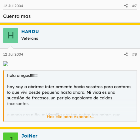
12 Jul 2004
#7
Cuenta mas
HARDU
H
Veterano
12 Jul 2004
#8
hola amgos!!!!!!!!
hoy voy a abrirme interiormente hacia vosotros para contaros
lo que vivi desde pequeño hasta ahora. Mi vida es una
sucesión de fracasos, un periplo agobiante de caídas
incesantes.
cuando era niño, mi familia era tan pobre tan pobre, que
Haz clic para expandir...
cuando salia del cole tenia que ir a recoger cartones por los
contenedores y las calles para aportar algo al sustento familiar.
JoiNer
J