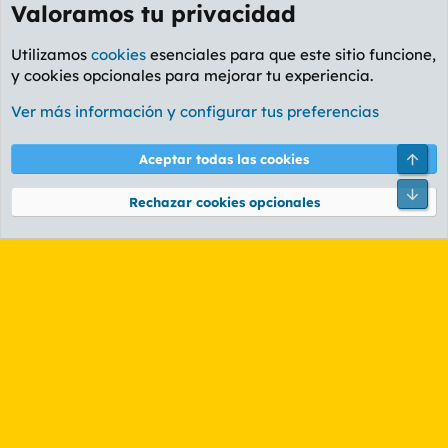
Valoramos tu privacidad
Utilizamos
cookies
esenciales para que este sitio funcione,
y cookies opcionales para mejorar tu experiencia.
Foro General
Ver más información y configurar tus preferencias
Cookies
PL OLDSTYLE AMARILLO
Cambiar fuente
Español (ES)
Arri
Aceptar todas las cookies
Contáctanos
Términos y reglas
Política de privacidad
Ayuda
R
Pie
S
Rechazar cookies opcionales
S
®
Community platform by XenForo
© 2010-2026 XenForo Ltd.