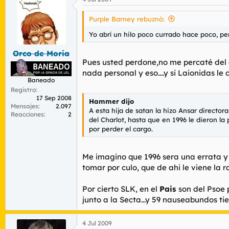
Purple Barney rebuznó:
Yo abrí un hilo poco currado hace poco, p
Orco de Moria
Pues usted perdone,no me percaté del as
nada personal y eso....y si Laionidas le
Baneado
Registro
17 Sep 2008
Hammer dijo
Mensajes
2.097
A esta hija de satan la hizo Ansar directo
Reacciones
2
del Charlot, hasta que en 1996 le dieron la
por perder el cargo.
Me imagino que 1996 sera una errata y l
tomar por culo, que de ahi le viene la
Por cierto SLK, en el
Pais
son del Psoe 
junto a la Secta...y 59 nauseabundos t
4 Jul 2009