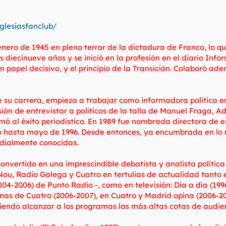
glesiasfanclub/
enero de 1945 en pleno terror de la dictadura de Franco, lo 
los diecinueve años y se inició en la profesión en el diario I
un papel decisivo, y el principio de la Transición. Colaboró ad
e su carrera, empieza a trabajar como informadora política e
n de entrevistar a políticos de la talla de Manuel Fraga, Ad
amó al éxito periodístico. En 1989 fue nombrada directora de e
ó hasta mayo de 1996. Desde entonces, ya encumbrada en lo má
dialmente conocidas.
onvertido en una imprescindible debatista y analista política
ou, Radio Galega y Cuatro en tertulias de actualidad tanto 
04-2006) de Punto Radio -, como en televisión: Día a día (199
nas de Cuatro (2006-2007), en Cuatro y Madrid opina (2006-20
iendo alcanzar a los programas las más altas cotas de audie