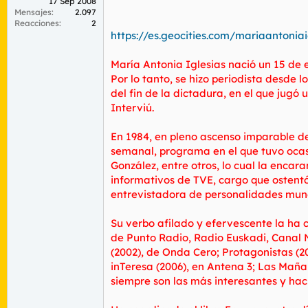
17 Sep 2008
Mensajes
2.097
Reacciones
2
https://es.geocities.com/mariaantoniai
María Antonia Iglesias nació un 15 de 
Por lo tanto, se hizo periodista desde 
del fin de la dictadura, en el que jugó 
Interviú.
En 1984, en pleno ascenso imparable d
semanal, programa en el que tuvo ocasió
González, entre otros, lo cual la encar
informativos de TVE, cargo que ostent
entrevistadora de personalidades mun
Su verbo afilado y efervescente la ha c
de Punto Radio, Radio Euskadi, Canal N
(2002), de Onda Cero; Protagonistas (20
inTeresa (2006), en Antena 3; Las Maña
siempre son las más interesantes y hac