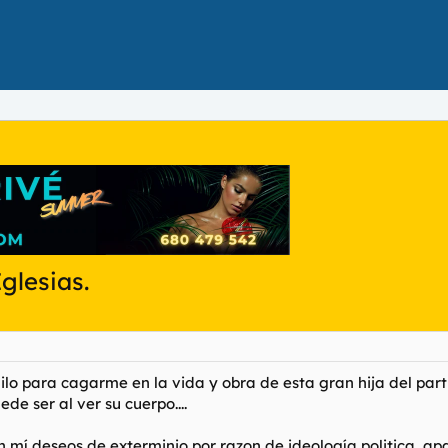
glesias.
ilo para cagarme en la vida y obra de esta gran hija del pa
e ser al ver su cuerpo....
en mí deseos de exterminio por razon de ideología politica, a