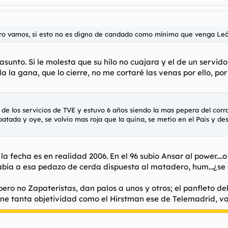
ero vamos, si esto no es digno de candado como mínimo que venga Leóni
unto. Si le molesta que su hilo no cuajara y el de un servidor
 da la gana, que lo cierre, no me cortaré las venas por ello, po
ra de los servicios de TVE y estuvo 6 años siendo la mas pepera del co
 patada y oye, se volvio mas roja que la quina, se metio en el Pais y d
a fecha es en realidad 2006. En el 96 subio Ansar al power....
 rabia a esa pedazo de cerda dispuesta al matadero, hum...¿se
pero no Zapateristas, dan palos a unos y otros; el panfleto de
iene tanta objetividad como el Hirstman ese de Telemadrid, v