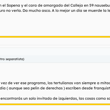
l Sopena y el cara de amargado del Calleja en 59 nausebundo
curo no verla. Da mucho asco. A lo mejor un dia se muerde l
otro separatista)
ez de ver ese programa, los tertulianos van siempre a mitad
dia ( aunque sea pelín de derechas ) escriben desde franqui
encontrarás un solo invitado de izquierdas, las cosas como s