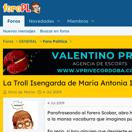
Foros
Novedades
Miembros
Nuevos mensajes
Buscar en foros
Foros
GENERAL
Foro Política
La Troll Isengarda de Maria Antonia I
I
F
Orco de Moria
4 Jul 2009
n
e
i
c
4 Jul 2009
c
h
Parafraseando al forero Scobar, abro h
i
a
a
d
a la mansa vacaburra que imaginas pued
d
e
o
i
En serio, si hay alguien que despierte 