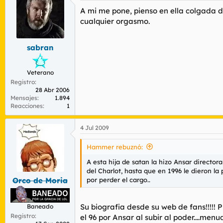
A mi me pone, pienso en ella colgada d
cualquier orgasmo.
sabran
Veterano
Registro
28 Abr 2006
Mensajes
1.894
Reacciones
1
4 Jul 2009
Hammer rebuznó:
A esta hija de satan la hizo Ansar directo
del Charlot, hasta que en 1996 le dieron la
por perder el cargo..
Orco de Moria
Su biografia desde su web de fans!!!!!
Baneado
Registro
el 96 por Ansar al subir al poder....men