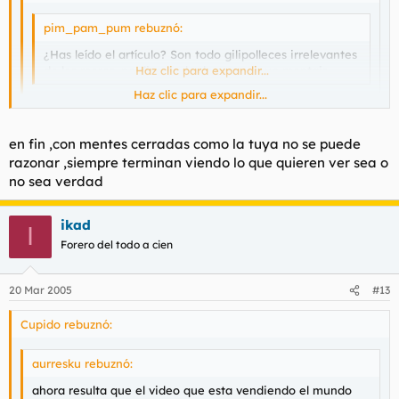
pim_pam_pum rebuznó:
¿Has leído el artículo? Son todo gilipolleces irrelevantes
de los moros, no dice nada de que sea un montaje.
Haz clic para expandir...
Haz clic para expandir...
a ver, gilipollas irrelevante, "Les cuento todo esto para que
sepan que El Mundo y El Mundo TV están vendiendo a los
Haz clic para expandir...
en fin ,con mentes cerradas como la tuya no se puede
españoles mentiras montadas con declaraciones
razonar ,siempre terminan viendo lo que quieren ver sea o
tergiversadas. Y porque yo no acepto que me utilicen de
A ver, subnormal, ¿has leído
por qué
dice el moro este que han
tal forma" ahi lo dice clarito el notas.
no sea verdad
tergiversado sus declaraciones?
ikad
I
Forero del todo a cien
20 Mar 2005
#13
Cupido rebuznó:
aurresku rebuznó:
ahora resulta que el video que esta vendiendo el mundo