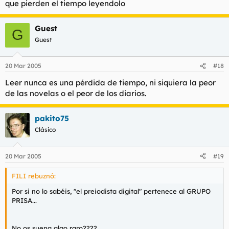
que pierden el tiempo leyendolo
Guest
G
Guest
20 Mar 2005
#18
Leer nunca es una pérdida de tiempo, ni siquiera la peor
de las novelas o el peor de los diarios.
pakito75
Clásico
20 Mar 2005
#19
FILI rebuznó:
Por si no lo sabéis, "el preiodista digital" pertenece al GRUPO
PRISA...
No os suena algo raro????