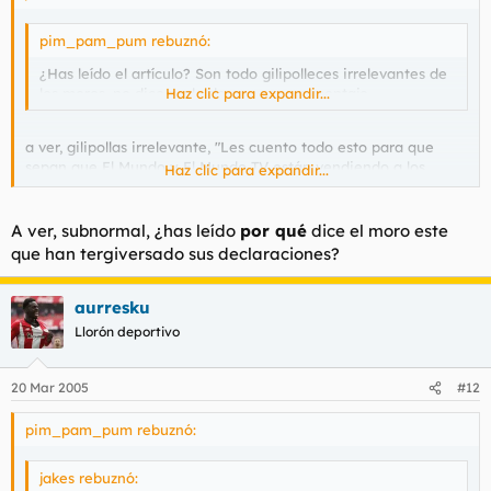
pim_pam_pum rebuznó:
¿Has leído el artículo? Son todo gilipolleces irrelevantes de
los moros, no dice nada de que sea un montaje.
Haz clic para expandir...
a ver, gilipollas irrelevante, "Les cuento todo esto para que
sepan que El Mundo y El Mundo TV están vendiendo a los
Haz clic para expandir...
españoles mentiras montadas con declaraciones tergiversadas.
Y porque yo no acepto que me utilicen de tal forma" ahi lo
dice clarito el notas.
A ver, subnormal, ¿has leído
por qué
dice el moro este
que han tergiversado sus declaraciones?
aurresku
Llorón deportivo
20 Mar 2005
#12
pim_pam_pum rebuznó:
jakes rebuznó: