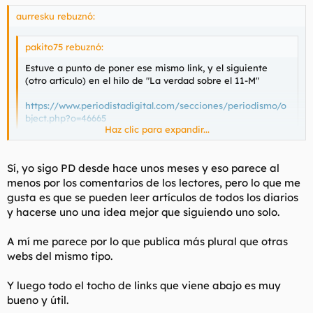
aurresku rebuznó:
pakito75 rebuznó:
Estuve a punto de poner ese mismo link, y el siguiente
(otro artículo) en el hilo de "La verdad sobre el 11-M"
https://www.periodistadigital.com/secciones/periodismo/o
bject.php?o=46665
Haz clic para expandir...
Por desgracia cada medio arrima el ascua a su sardina,
otra cosa es la credibilidad que le merezca a cada uno.
Haz clic para expandir...
Sí, yo sigo PD desde hace unos meses y eso parece al
menos por los comentarios de los lectores, pero lo que me
no se que decirte sobre a que lado tira periodista digital ,si
gusta es que se pueden leer artículos de todos los diarios
miras los comentarios la mayor parte de lectores son peperos
y hacerse uno una idea mejor que siguiendo uno solo.
,sera por algo digo yo
A mí me parece por lo que publica más plural que otras
webs del mismo tipo.
Y luego todo el tocho de links que viene abajo es muy
bueno y útil.