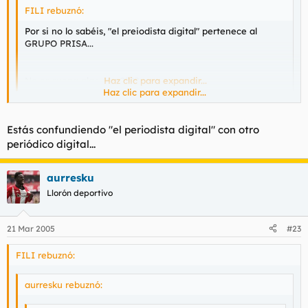
FILI rebuznó:
Por si no lo sabéis, "el preiodista digital" pertenece al
GRUPO PRISA...
No os suena algo raro????
Haz clic para expandir...
Haz clic para expandir...
si es asi lo que me suena raro es la cantidad de peperos que
pierden el tiempo leyendolo
Estás confundiendo "el periodista digital" con otro
periódico digital...
aurresku
Llorón deportivo
21 Mar 2005
#23
FILI rebuznó:
aurresku rebuznó: