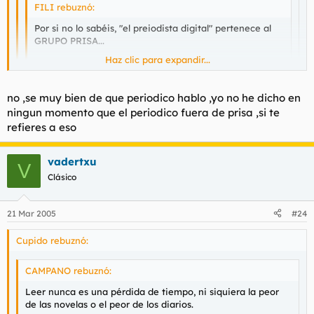
FILI rebuznó:
Por si no lo sabéis, "el preiodista digital" pertenece al
GRUPO PRISA...
Haz clic para expandir...
No os suena algo raro????
Haz clic para expandir...
Haz clic para expandir...
no ,se muy bien de que periodico hablo ,yo no he dicho en
ningun momento que el periodico fuera de prisa ,si te
si es asi lo que me suena raro es la cantidad de peperos
Estás confundiendo "el periodista digital" con otro periódico
que pierden el tiempo leyendolo
refieres a eso
digital...
vadertxu
V
Clásico
21 Mar 2005
#24
Cupido rebuznó:
CAMPANO rebuznó:
Leer nunca es una pérdida de tiempo, ni siquiera la peor
de las novelas o el peor de los diarios.