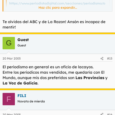
https://www.periodistadigital.com/secciones/periodismo/o
Haz clic para expandir...
bject.php?o=47050
pd: todavia hay gente que piensa que el mundo es un
Haz clic para expandir...
Te olvidas del ABC y de La Razon! Ansón es incapaz de
periodico serio ?
mentir!
No hombre, el unico serio es "El Pais"...el resto solo dicen
mentiras.
Guest
G
Guest
20 Mar 2005
#15
El periodismo en general es un oficio de lacayos.
Entre los periodicos mas vendidos, me quedaría con El
Mundo, aunque mis dos preferidos son
Las Provincias
y
La Voz de Galicia
.
FILI
F
Novato de mierda
20 Mar 2005
#16