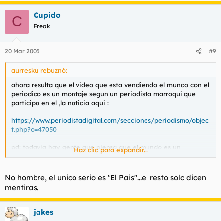
Cupido
C
Freak
20 Mar 2005
#9
aurresku rebuznó:
ahora resulta que el video que esta vendiendo el mundo con el
periodico es un montaje segun un periodista marroqui que
participo en el ,la noticia aqui :
https://www.periodistadigital.com/secciones/periodismo/objec
t.php?o=47050
pd: todavia hay gente que piensa que el mundo es un
Haz clic para expandir...
periodico serio ?
No hombre, el unico serio es "El Pais"...el resto solo dicen
mentiras.
jakes