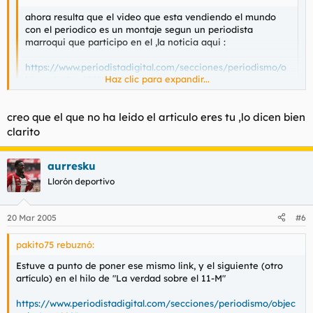
ahora resulta que el video que esta vendiendo el mundo
con el periodico es un montaje segun un periodista
marroqui que participo en el ,la noticia aqui :
https://www.periodistadigital.com/secciones/periodismo/o
Haz clic para expandir...
bject.php?o=47050
pd: todavia hay gente que piensa que el mundo es un
Haz clic para expandir...
creo que el que no ha leido el articulo eres tu ,lo dicen bien
periodico serio ?
clarito
¿Has leído el artículo? Son todo gilipolleces irrelevantes de los
moros, no dice nada de que sea un montaje.
aurresku
Llorón deportivo
20 Mar 2005
#6
pakito75 rebuznó:
Estuve a punto de poner ese mismo link, y el siguiente (otro
artículo) en el hilo de "La verdad sobre el 11-M"
https://www.periodistadigital.com/secciones/periodismo/objec