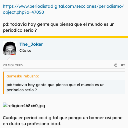
t
o
https://www.periodistadigital.com/secciones/periodismo/
e
object.php?o=47050
m
a
pd: todavia hay gente que piensa que el mundo es un
periodico serio ?
The_Joker
Clásico
20 Mar 2005
#2
aurresku rebuznó:
pd: todavia hay gente que piensa que el mundo es un
periodico serio ?
Cualquier periodico digital que ponga un banner asi pone
en duda su profesionalidad.