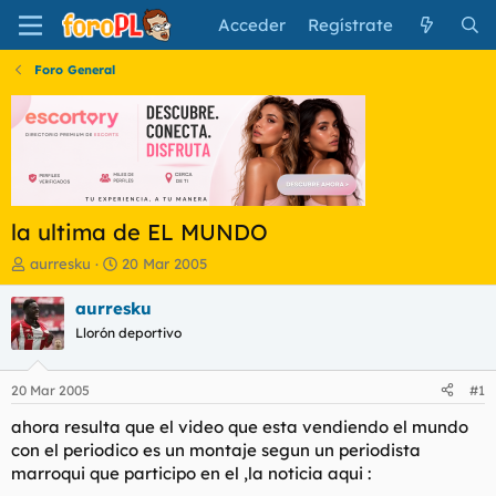
Acceder
Regístrate
Foro General
la ultima de EL MUNDO
I
F
aurresku
20 Mar 2005
n
e
i
c
aurresku
c
h
Llorón deportivo
i
a
a
d
d
e
20 Mar 2005
#1
o
i
r
n
ahora resulta que el video que esta vendiendo el mundo
d
i
con el periodico es un montaje segun un periodista
e
c
marroqui que participo en el ,la noticia aqui :
l
i