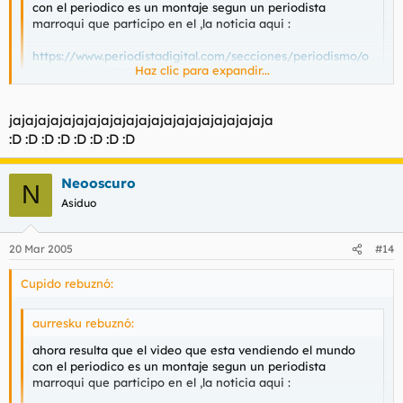
con el periodico es un montaje segun un periodista
marroqui que participo en el ,la noticia aqui :
https://www.periodistadigital.com/secciones/periodismo/o
Haz clic para expandir...
bject.php?o=47050
pd: todavia hay gente que piensa que el mundo es un
Haz clic para expandir...
jajajajajajajajajajajajajajajajajajajajaja
periodico serio ?
:D :D :D :D :D :D :D :D
No hombre, el unico serio es "El Pais"...el resto solo dicen
mentiras.
Neooscuro
N
Asiduo
20 Mar 2005
#14
Cupido rebuznó:
aurresku rebuznó:
ahora resulta que el video que esta vendiendo el mundo
con el periodico es un montaje segun un periodista
marroqui que participo en el ,la noticia aqui :