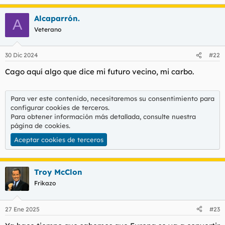
e
a
Alcaparrón.
c
A
c
Veterano
i
o
n
30 Dic 2024
#22
e
s
Cago aquí algo que dice mi futuro vecino, mi carbo.
:
Para ver este contenido, necesitaremos su consentimiento para
configurar cookies de terceros.
Para obtener información más detallada, consulte nuestra
página de cookies
.
Aceptar cookies de terceros
Troy McClon
Frikazo
27 Ene 2025
#23