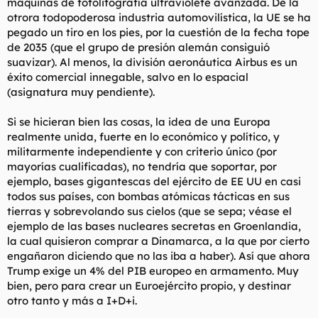
máquinas de fotolitografía ultraviolete avanzada. De la
población/poder de decisión. Actualmente Polonia es la que
otrora todopoderosa industria automovilística, la UE se ha
lidera ese contrapeso y la más interesada en ese nuevo eje
pegado un tiro en los pies, por la cuestión de la fecha tope
económico, pero con la elección de Donald Tusk, ex dirigente
de 2035 (que el grupo de presión alemán consiguió
UE, me parece que lo están atrayendo más al polo occidental,
dejándole ser "algo" en ese polo.
suavizar). Al menos, la división aeronáutica Airbus es un
éxito comercial innegable, salvo en lo espacial
¿Qué queda? Orban y Robert Fico, este último, algo folklorico y
(asignatura muy pendiente).
con el mismo peso en el poder europeo que un presidente de
una comunidad de vecinos. No es que Rumanía, el penúltimo
Si se hicieran bien las cosas, la idea de una Europa
país más pobre de la UE, fuera a tener un peso relevante, pero
realmente unida, fuerte en lo económico y político, y
como dice el dicho, muchos pocos hacen un mucho.
militarmente independiente y con criterio único (por
Pues nada Von der Brüjjen, criada y educada en los USA,
mayorías cualificadas), no tendría que soportar, por
mandando el cotarro.
ejemplo, bases gigantescas del ejército de EE UU en casi
todos sus países, con bombas atómicas tácticas en sus
La UE, o más bien, cuando era la CEE, antes de el tratado de
tierras y sobrevolando sus cielos (que se sepa; véase el
Mastrich allá por 1992, era algo de puta madre. Libertad de
ejemplo de las bases nucleares secretas en Groenlandia,
servicios, trabajadores y mercancías. Con una regulación
basada en eso y poco más fuera de sus atribuciones. Todo se
la cual quisieron comprar a Dinamarca, a la que por cierto
torció con el intento de constitución europea.
engañaron diciendo que no las iba a haber). Así que ahora
Trump exige un 4% del PIB europeo en armamento. Muy
El problema ahora, no es Alemania, con su peso y su sumisión
bien, pero para crear un Euroejército propio, y destinar
a USA legislativa y económicamente, es todo el ecosistema
otro tanto y más a I+D+i.
que ha emergido en torno a su modelo político y que se ha
instalado en la UE. Y la alternativa a esto podría haber sido,