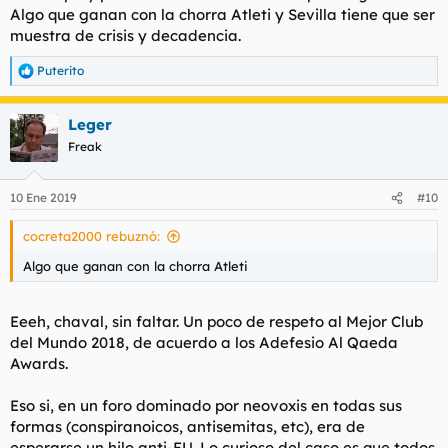
Algo que ganan con la chorra Atleti y Sevilla tiene que ser
muestra de crisis y decadencia.
Puterito
R
e
a
Leger
c
c
Freak
i
o
n
10 Ene 2019
#10
e
s
cocreta2000 rebuznó:
:
Algo que ganan con la chorra Atleti
Eeeh, chaval, sin faltar. Un poco de respeto al Mejor Club
del Mundo 2018, de acuerdo a los Adefesio Al Qaeda
Awards.
Eso si, en un foro dominado por neovoxis en todas sus
formas (conspiranoicos, antisemitas, etc), era de
esperarse un hilo anti-EU. Lo curioso del caso es que todos