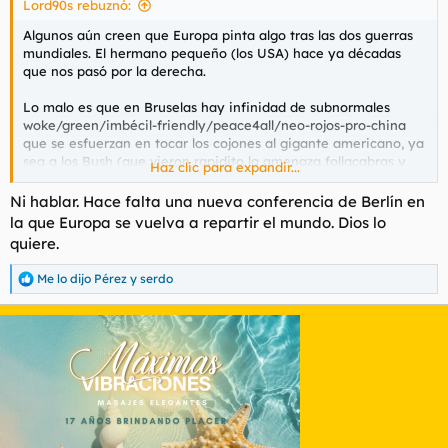
Lord90s rebuznó:
Algunos aún creen que Europa pinta algo tras las dos guerras
mundiales. El hermano pequeño (los USA) hace ya décadas
que nos pasó por la derecha.
Lo malo es que en Bruselas hay infinidad de subnormales
woke/green/imbécil-friendly/peace4all/neo-rojos-pro-china
que se esfuerzan en tocar los cojones al gigante americano, ya
sea a los Bush (que vieron rapidito la amenaza follacabras y
Haz clic para expandir...
sacaron el mandoble) o Trump (que sabe que los chinos son
unos cabrones a los que no hay que pasar ni una, y los latinos
Ni hablar. Hace falta una nueva conferencia de Berlín en
unos memos con un complejo de inferioridad galopante que no
la que Europa se vuelva a repartir el mundo. Dios lo
saben de donde vienen ni adonde van-sólo hay que ver Brazil,
quiere.
en los BRICS, los muy cerdos).
Me lo dijo Pérez
y
serdo
R
En fin, cuanto antes salgan gobiernos de derecha pro-USA por
e
toda Europa, mejor. Llamadme nostálgico de la era 1946-1989.
a
c
c
i
o
n
e
s
: