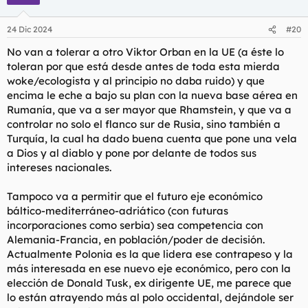
i
o
n
24 Dic 2024
#20
e
s
No van a tolerar a otro Viktor Orban en la UE (a éste lo
:
toleran por que está desde antes de toda esta mierda
woke/ecologista y al principio no daba ruido) y que
encima le eche a bajo su plan con la nueva base aérea en
Rumanía, que va a ser mayor que Rhamstein, y que va a
controlar no solo el flanco sur de Rusia, sino también a
Turquía, la cual ha dado buena cuenta que pone una vela
a Dios y al diablo y pone por delante de todos sus
intereses nacionales.
Tampoco va a permitir que el futuro eje económico
báltico-mediterráneo-adriático (con futuras
incorporaciones como serbia) sea competencia con
Alemania-Francia, en población/poder de decisión.
Actualmente Polonia es la que lidera ese contrapeso y la
más interesada en ese nuevo eje económico, pero con la
elección de Donald Tusk, ex dirigente UE, me parece que
lo están atrayendo más al polo occidental, dejándole ser