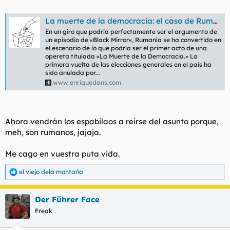
La muerte de la democracia: el caso de Rumanía
En un giro que podría perfectamente ser el argumento de
un episodio de «Black Mirror«, Rumanía se ha convertido en
el escenario de lo que podría ser el primer acto de una
opereta titulada «La Muerte de la Democracia.» La
primera vuelta de las elecciones generales en el país ha
sido anulada por...
www.enriquedans.com
Ahora vendrán los espabilaos a reirse del asunto porque,
meh, son rumanos, jajaja.
Me cago en vuestra puta vida.
el viejo dela montaña
R
e
a
Der Führer Face
c
c
Freak
i
o