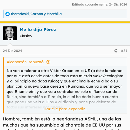
Editado cobardemente:
24 Dic 2024
thorndoski
,
Carbon
y
Morzhilla
R
e
a
Me lo dijo Pérez
c
c
Clásico
i
o
n
24 Dic 2024
#21
e
s
Alcaparrón. rebuznó:
:
No van a tolerar a otro Viktor Orban en la UE (a éste lo toleran
por que está desde antes de toda esta mierda woke/ecologista
y al principio no daba ruido) y que encima le eche a bajo su
plan con la nueva base aérea en Rumanía, que va a ser mayor
que Rhamstein, y que va a controlar no solo el flanco sur de
Rusia, sino también a Turquía, la cual ha dado buena cuenta
que pone una vela a Dios y al diablo y pone por delante de
todos sus intereses nacionales.
Haz clic para expandir...
Tampoco va a permitir que el futuro eje económico báltico-
Hombre, también está la neerlandesa ASML, una de las
mediterráneo-adriático (con futuras incorporaciones como
muchas que ha sucumbido al chantaje de EE UU por sus
serbia) sea competencia con Alemania-Francia, en