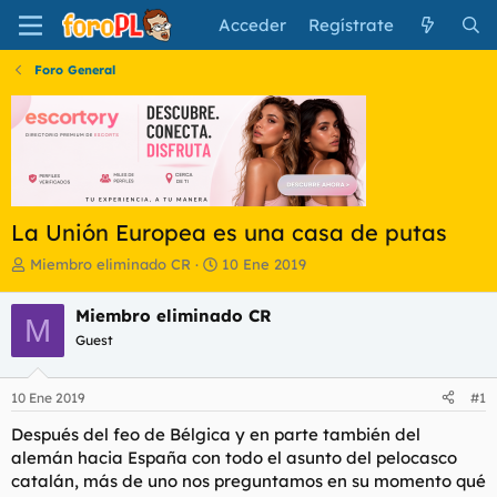
Acceder
Regístrate
Foro General
La Unión Europea es una casa de putas
I
F
Miembro eliminado CR
10 Ene 2019
n
e
i
c
Miembro eliminado CR
M
c
h
Guest
i
a
a
d
d
e
10 Ene 2019
#1
o
i
r
n
Después del feo de Bélgica y en parte también del
d
i
alemán hacia España con todo el asunto del pelocasco
e
c
catalán, más de uno nos preguntamos en su momento qué
l
i