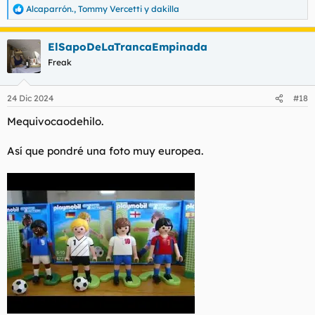
Alcaparrón.
,
Tommy Vercetti
y
dakilla
R
e
a
ElSapoDeLaTrancaEmpinada
c
c
Freak
i
o
n
24 Dic 2024
#18
e
s
Mequivocaodehilo.
:
Así que pondré una foto muy europea.