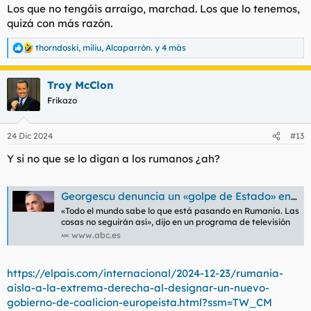
Los que no tengáis arraigo, marchad. Los que lo tenemos,
quizá con más razón.
thorndoski
,
miliu
,
Alcaparrón.
y 4 más
R
e
a
Troy McClon
c
c
Frikazo
i
o
n
24 Dic 2024
#13
e
s
Y si no que se lo digan a los rumanos ¿ah?
:
Georgescu denuncia un «golpe de Estado» en Rumanía
«Todo el mundo sabe lo que está pasando en Rumania. Las
cosas no seguirán así», dijo en un programa de televisión
www.abc.es
https://elpais.com/internacional/2024-12-23/rumania-
aisla-a-la-extrema-derecha-al-designar-un-nuevo-
gobierno-de-coalicion-europeista.html?ssm=TW_CM