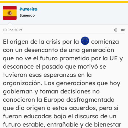
a
Puterito
c
c
Baneado
i
o
n
10 Ene 2019
#8
e
s
El origen de la crisis por la
comienza
:
con un desencanto de una generación
que no ve el futuro prometido por la UE y
desconoce el pasado que motivó se
tuvieran esas esperanzas en la
organización. Las generaciones que hoy
gobiernan y toman decisiones no
conocieron la Europa desfragmentada
que dio origen a estos acuerdos, pero sí
fueron educadas bajo el discurso de un
futuro estable, entrañable y de bienestar