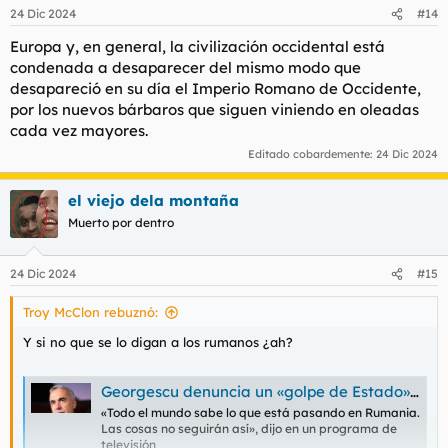
n
24 Dic 2024
#14
e
s
Europa y, en general, la civilización occidental está
:
condenada a desaparecer del mismo modo que
desapareció en su día el Imperio Romano de Occidente,
por los nuevos bárbaros que siguen viniendo en oleadas
cada vez mayores.
Editado cobardemente:
24 Dic 2024
el viejo dela montaña
Muerto por dentro
24 Dic 2024
#15
Troy McClon rebuznó:
Y si no que se lo digan a los rumanos ¿ah?
Georgescu denuncia un «golpe de Estado» en Rumanía
«Todo el mundo sabe lo que está pasando en Rumania.
Las cosas no seguirán así», dijo en un programa de
televisión