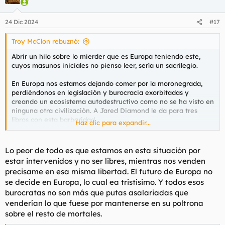
Me cago en vuestra puta vida.
24 Dic 2024
#17
Troy McClon rebuznó:
Abrir un hilo sobre lo mierder que es Europa teniendo este,
cuyos masunos iniciales no pienso leer, sería un sacrilegio.
En Europa nos estamos dejando comer por la moronegrada,
perdiéndonos en legislación y burocracia exorbitadas y
creando un ecosistema autodestructivo como no se ha visto en
ninguna otra civilización. A Jared Diamond le da para tres
libros con esta barbaridad.
Haz clic para expandir...
Hoy he visto este gráfico y no puedo sino darle la razón.
Lo peor de todo es que estamos en esta situación por
Ver el archivos adjunto 179118
estar intervenidos y no ser libres, mientras nos venden
precisame en esa misma libertad. El futuro de Europa no
Los que no tengáis arraigo, marchad. Los que lo tenemos,
se decide en Europa, lo cual ea tristisimo. Y todos esos
quizá con más razón.
burocratas no son más que putas asalariadas que
venderían lo que fuese por mantenerse en su poltrona
sobre el resto de mortales.