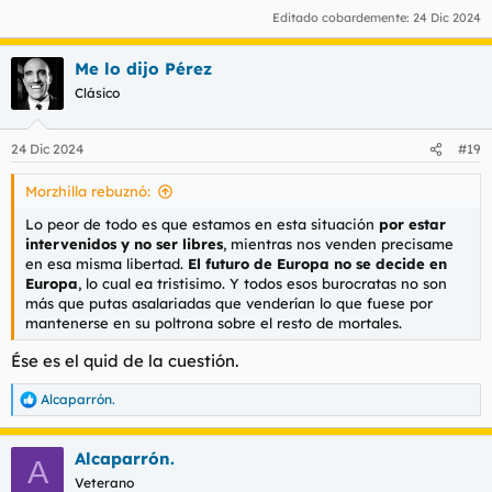
Editado cobardemente:
24 Dic 2024
Me lo dijo Pérez
Clásico
24 Dic 2024
#19
Morzhilla rebuznó:
Lo peor de todo es que estamos en esta situación
por estar
intervenidos y no ser libres
, mientras nos venden precisame
en esa misma libertad.
El futuro de Europa no se decide en
Europa
, lo cual ea tristisimo. Y todos esos burocratas no son
más que putas asalariadas que venderían lo que fuese por
mantenerse en su poltrona sobre el resto de mortales.
Ése es el quid de la cuestión.
Alcaparrón.
R
e
a
Alcaparrón.
c
A
c
Veterano