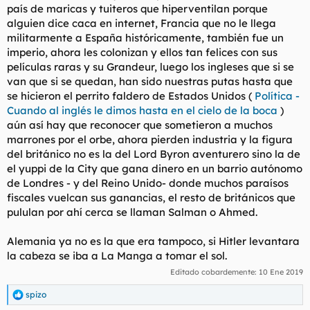
país de maricas y tuiteros que hiperventilan porque
alguien dice caca en internet, Francia que no le llega
militarmente a España históricamente, también fue un
imperio, ahora les colonizan y ellos tan felices con sus
películas raras y su Grandeur, luego los ingleses que si se
van que si se quedan, han sido nuestras putas hasta que
se hicieron el perrito faldero de Estados Unidos (
Política -
Cuando al inglés le dimos hasta en el cielo de la boca
)
aún así hay que reconocer que sometieron a muchos
marrones por el orbe, ahora pierden industria y la figura
del británico no es la del Lord Byron aventurero sino la de
el yuppi de la City que gana dinero en un barrio autónomo
de Londres - y del Reino Unido- donde muchos paraísos
fiscales vuelcan sus ganancias, el resto de británicos que
pululan por ahí cerca se llaman Salman o Ahmed.
Alemania ya no es la que era tampoco, si Hitler levantara
la cabeza se iba a La Manga a tomar el sol.
Editado cobardemente:
10 Ene 2019
spizo
R
e