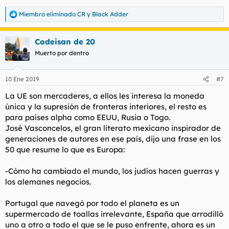
Miembro eliminado CR
y
Black Adder
R
e
a
Codeisan de 20
c
c
Muerto por dentro
i
o
n
10 Ene 2019
#7
e
s
La UE son mercaderes, a ellos les interesa la moneda
:
única y la supresión de fronteras interiores, el resto es
para países alpha como EEUU, Rusia o Togo.
José Vasconcelos, el gran literato mexicano inspirador de
generaciones de autores en ese país, dijo una frase en los
50 que resume lo que es Europa:
-Cómo ha cambiado el mundo, los judíos hacen guerras y
los alemanes negocios.
Portugal que navegó por todo el planeta es un
supermercado de toallas irrelevante, España que arrodilló
uno a otro a todo el que se le puso enfrente, ahora es un