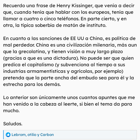
Francia, pero ésta es "lo mío pa´ mí". A Gran Bretaña, ni la
Recuerdo una frase de Henry Kissinger, que venía a decir
cuento...esa fue lista, negoció bien en su ingreso (lo que
que, cuando tenía que hablar con los europeos, tenía que
permitía que fuera la legislación de la UE y lo que bajo ningún
llamar a cuatro o cinco teléfonos. En parte cierto, y en
concepto se le fuera impuesto, con la famosas excepciones) y
otra, la típica soberbia de matón de instituto.
durante su estancia, con el famoso cheque británico.
En cuanto a las sanciones de EE UU a China, es política de
A día de hoy, marcharse de Europa, pues económicamente
estás pillado durante cinco años al fisco de cualquier país de la
mal perdedor. China es una civilización milenaria, más aun
UE (si has trabajado o tienes alguna propiedad). La alternativa
que la grecolatina, y tienen visión a muy largo plazo
es marcharse a otro país más amigable económicamente (el
(gracias a que es una dictadura). No puede ser que quien
uno de enero entran reglas de armonización fiscal en toda la
predica el capitalismo (y subvenciona al tiempo a sus
UE) y de allí saltar a otro lado...pero no vas a estar toda tu vida
industrias armamentísticas y agrícolas, por ejemplo)
saltando/huyendo. Nos tienen secuestrados pero bien.
pretenda que la parte ancha del embudo sea para él y la
Lo más innovador en Europa es ahora ozempic, de novo
estrecha para los demás.
nordisk, "con eso lo digo tó y no digo ná".
Lo anterior son únicamente unos cuantos apuntes que me
Un saludo.
han venido a la cabeza al leerte, si bien el tema da para
mucho.
Saludos.
Lebrom
,
otilio
y
Carbon
R