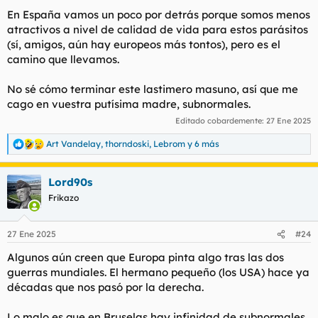
En España vamos un poco por detrás porque somos menos
atractivos a nivel de calidad de vida para estos parásitos
(sí, amigos, aún hay europeos más tontos), pero es el
camino que llevamos.
No sé cómo terminar este lastimero masuno, así que me
cago en vuestra putísima madre, subnormales.
Editado cobardemente:
27 Ene 2025
Art Vandelay
,
thorndoski
,
Lebrom
y 6 más
R
e
a
Lord90s
c
c
Frikazo
i
o
n
27 Ene 2025
#24
e
s
Algunos aún creen que Europa pinta algo tras las dos
:
guerras mundiales. El hermano pequeño (los USA) hace ya
décadas que nos pasó por la derecha.
Lo malo es que en Bruselas hay infinidad de subnormales