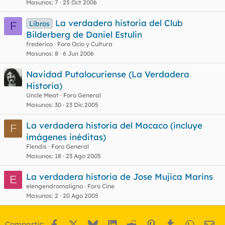
Masunos
7
25 Oct 2006
La verdadera historia del Club
Libros
F
Bilderberg de Daniel Estulin
frederico
Foro Ocio y Cultura
Masunos
8
6 Jun 2006
Navidad Putalocuriense (La Verdadera
Historia)
Uncle Meat
Foro General
Masunos
30
23 Dic 2005
La verdadera historia del Macaco (incluye
F
imágenes inéditas)
Flendis
Foro General
Masunos
18
23 Ago 2005
La verdadera historia de Jose Mujica Marins
E
elengendromaligno
Foro Cine
Masunos
2
20 Ago 2005
Facebook
X
Bluesky
LinkedIn
Reddit
Pinterest
Tumblr
WhatsA
Em
Compartir: