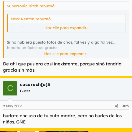
Supersonic Bitch rebuznó:
Mark Renton rebuznó:
Pues tiene su (casi inexistente) gracia.
Haz clic para expandir...
Si no hubiera puesto fotos de crios, tal vez y digo tal vez...
tendria un ápice de gracia
Haz clic para expandir...
Es mi opinion
De ahí que pusiera
casi inexistente
, porque sinó tendría
gracia sin más.
cucarach[a]3
C
Guest
9 May 2006
#25
burlate encluso de tu puta madre, pero no burles de los
niños. GÑE