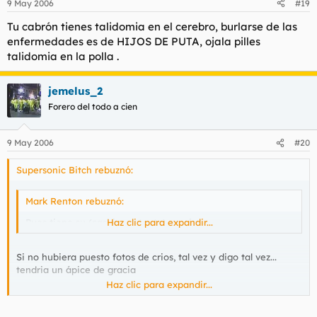
9 May 2006
#19
Tu cabrón tienes talidomia en el cerebro, burlarse de las
enfermedades es de HIJOS DE PUTA, ojala pilles
talidomia en la polla .
jemelus_2
Forero del todo a cien
9 May 2006
#20
Supersonic Bitch rebuznó:
Mark Renton rebuznó:
Pues tiene su (casi inexistente) gracia.
Haz clic para expandir...
Si no hubiera puesto fotos de crios, tal vez y digo tal vez...
tendria un ápice de gracia
Haz clic para expandir...
ES MI OPINION