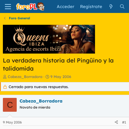
Acceder
Regístrate
Foro General
La verdadera historia del Pingüino y la
talidomida
I
F
Cabeza_Borradora
9 May 2006
n
e
Cerrado para nuevas respuestas.
i
c
c
h
i
a
Cabeza_Borradora
a
d
C
d
Novato de mierda
e
o
i
r
n
9 May 2006
#1
d
i
e
c