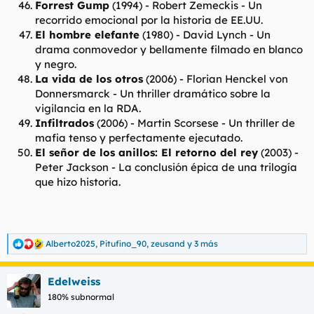
Forrest Gump
(1994) -
Robert Zemeckis
- Un
recorrido emocional por la historia de EE.UU.
El hombre elefante
(1980) -
David Lynch
- Un
drama conmovedor y bellamente filmado en blanco
y negro.
La vida de los otros
(2006) -
Florian Henckel von
Donnersmarck
- Un thriller dramático sobre la
vigilancia en la RDA.
Infiltrados
(2006) -
Martin Scorsese
- Un thriller de
mafia tenso y perfectamente ejecutado.
El señor de los anillos: El retorno del rey
(2003) -
Peter Jackson
- La conclusión épica de una trilogía
que hizo historia.
Alberto2025
,
Pitufino_90
,
zeusand
y 3 más
R
e
a
Edelweiss
c
c
180% subnormal
i