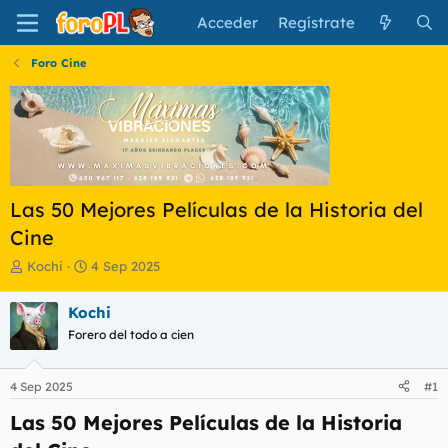
Acceder
Regístrate
Foro Cine
Las 50 Mejores Películas de la Historia del
Cine
I
F
Kochi
4 Sep 2025
n
e
i
c
Kochi
c
h
Forero del todo a cien
i
a
a
d
d
e
4 Sep 2025
#1
o
i
r
n
Las 50 Mejores Películas de la Historia
d
i
e
c