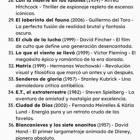
Con la muerte en los talones
(1959) -
Alfred
Hitchcock
- Thriller de espionaje repleto de escenas
icónicas.
El laberinto del fauno
(2006) -
Guillermo del Toro
-
La perfecta fusión de realidad brutal y fantasía
oscura.
El club de la lucha
(1999) -
David Fincher
- El film
de culto que define una generación desencantada.
Lo que el viento se llevó
(1939) -
Victor Fleming
- El
megaéxito épico y romántico de la era dorada.
Matrix
(1999) -
Hermanas Wachowski
- Revolución
visual y filosófica que marcó un antes y un después.
Senderos de gloria
(1957) -
Stanley Kubrick
- Una
demoledora crítica antibélica.
E.T., el extraterrestre
(1982) -
Steven Spielberg
- La
aventura de amistad y nostalgia por excelencia.
Ciudad de Dios
(2002) -
Fernando Meirelles & Kátia
Lund
- Energía pura y un retrato crudo de las
favelas.
Blancanieves y los siete enanitos
(1937) -
David
Hand
- El primer largometraje animado de Disney,
pionero absoluto.