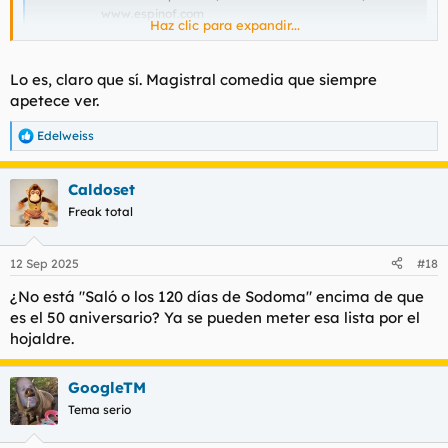
www.espinof.com
Haz clic para expandir...
Ver el archivos adjunto 198607
Lo es, claro que sí. Magistral comedia que siempre
Otro pazguato que no incluye a
Rocky
entre las mejores
películas de todos los tiempos. En fin, se libra de la reprimenda
apetece ver.
porque incluye "Atrapado en el tiempo", que es también una
magna obra, eh, o no eh,
@Harpo
?
Edelweiss
R
e
a
Para ver este contenido, necesitaremos su consentimiento
Caldoset
c
para configurar cookies de terceros.
c
Freak total
Para obtener información más detallada, consulte nuestra
i
página de cookies
.
o
n
12 Sep 2025
#18
Aceptar cookies de terceros
e
s
¿No está "Saló o los 120 días de Sodoma" encima de que
:
es el 50 aniversario? Ya se pueden meter esa lista por el
hojaldre.
GoogleTM
Tema serio