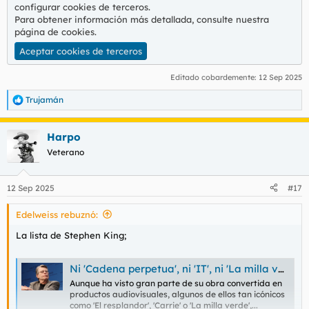
configurar cookies de terceros.
Para obtener información más detallada, consulte nuestra
página de cookies
.
Aceptar cookies de terceros
Editado cobardemente:
12 Sep 2025
Trujamán
R
e
a
Harpo
c
c
Veterano
i
o
n
12 Sep 2025
#17
e
s
Edelweiss rebuznó:
:
La lista de Stephen King;
Ni 'Cadena perpetua', ni 'IT', ni 'La milla verde'. Stephen King elige las 10 mejores películas de la historia e ignora las adaptaciones de su obra
Aunque ha visto gran parte de su obra convertida en
productos audiovisuales, algunos de ellos tan icónicos
como 'El resplandor', 'Carrie' o 'La milla verde',...