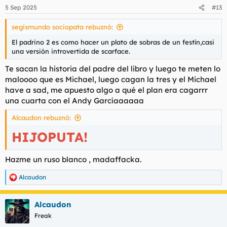
5 Sep 2025
#13
segismundo sociopata rebuznó:
El padrino 2 es como hacer un plato de sobras de un festín,casi
una versión introvertida de scarface.
Te sacan la historia del padre del libro y luego te meten lo
maloooo que es Michael, luego cagan la tres y el Michael
have a sad, me apuesto algo a qué el plan era cagarrr
una cuarta con el Andy Garcíaaaaaa
Alcaudon rebuznó:
HIJOPUTA!
Hazme un ruso blanco , madaffacka.
Alcaudon
R
e
a
Alcaudon
c
c
Freak
i