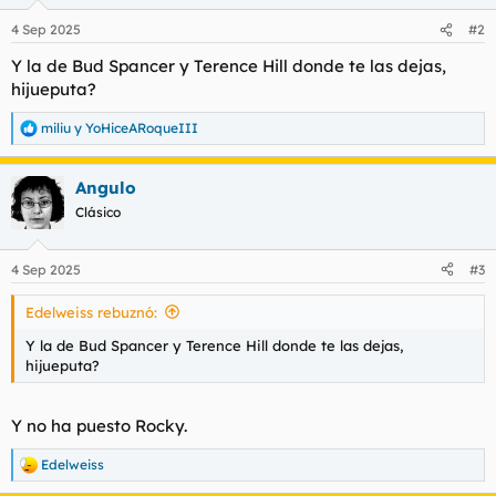
o
n
4 Sep 2025
#2
e
s
Y la de Bud Spancer y Terence Hill donde te las dejas,
:
hijueputa?
miliu
y
YoHiceARoqueIII
R
e
a
Angulo
c
c
Clásico
i
o
n
4 Sep 2025
#3
e
s
Edelweiss rebuznó:
:
Y la de Bud Spancer y Terence Hill donde te las dejas,
hijueputa?
Y no ha puesto Rocky.
Edelweiss
R
e