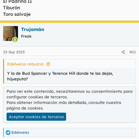
El Padrino II
Tiburón
Toro salvaje
Trujamán
Freak
25 Sep 2025
#21
Edelweiss rebuznó:
Y la de Bud Spancer y Terence Hill donde te las dejas,
hijueputa?
Para ver este contenido, necesitaremos su consentimiento para
configurar cookies de terceros.
Para obtener información más detallada, consulte nuestra
página de cookies
.
Aceptar cookies de terceros
Edelweiss
R