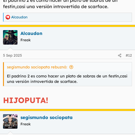
El padrino 2 es como hacer un plato de sobras de un
festín,casi una versión introvertida de scarface.
Alcaudon
R
e
a
Alcaudon
c
c
Freak
i
o
n
5 Sep 2025
#12
e
s
segismundo sociopata rebuznó:
:
El padrino 2 es como hacer un plato de sobras de un festín,casi
una versión introvertida de scarface.
HIJOPUTA!
segismundo sociopata
Freak