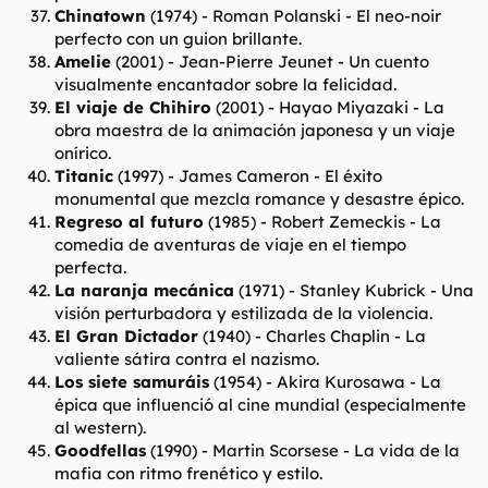
Chinatown
(1974) -
Roman Polanski
- El neo-noir
perfecto con un guion brillante.
Amelie
(2001) -
Jean-Pierre Jeunet
- Un cuento
visualmente encantador sobre la felicidad.
El viaje de Chihiro
(2001) -
Hayao Miyazaki
- La
obra maestra de la animación japonesa y un viaje
onírico.
Titanic
(1997) -
James Cameron
- El éxito
monumental que mezcla romance y desastre épico.
Regreso al futuro
(1985) -
Robert Zemeckis
- La
comedia de aventuras de viaje en el tiempo
perfecta.
La naranja mecánica
(1971) -
Stanley Kubrick
- Una
visión perturbadora y estilizada de la violencia.
El Gran Dictador
(1940) -
Charles Chaplin
- La
valiente sátira contra el nazismo.
Los siete samuráis
(1954) -
Akira Kurosawa
- La
épica que influenció al cine mundial (especialmente
al western).
Goodfellas
(1990) -
Martin Scorsese
- La vida de la
mafia con ritmo frenético y estilo.