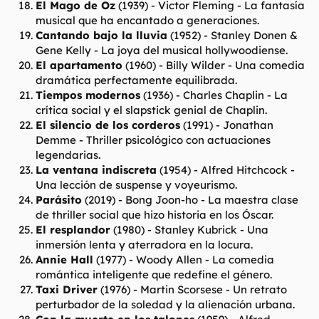
El Mago de Oz
(1939) -
Victor Fleming
- La fantasía
musical que ha encantado a generaciones.
Cantando bajo la lluvia
(1952) -
Stanley Donen &
Gene Kelly
- La joya del musical hollywoodiense.
El apartamento
(1960) -
Billy Wilder
- Una comedia
dramática perfectamente equilibrada.
Tiempos modernos
(1936) -
Charles Chaplin
- La
crítica social y el slapstick genial de Chaplin.
El silencio de los corderos
(1991) -
Jonathan
Demme
- Thriller psicológico con actuaciones
legendarias.
La ventana indiscreta
(1954) -
Alfred Hitchcock
-
Una lección de suspense y voyeurismo.
Parásito
(2019) -
Bong Joon-ho
- La maestra clase
de thriller social que hizo historia en los Óscar.
El resplandor
(1980) -
Stanley Kubrick
- Una
inmersión lenta y aterradora en la locura.
Annie Hall
(1977) -
Woody Allen
- La comedia
romántica inteligente que redefine el género.
Taxi Driver
(1976) -
Martin Scorsese
- Un retrato
perturbador de la soledad y la alienación urbana.