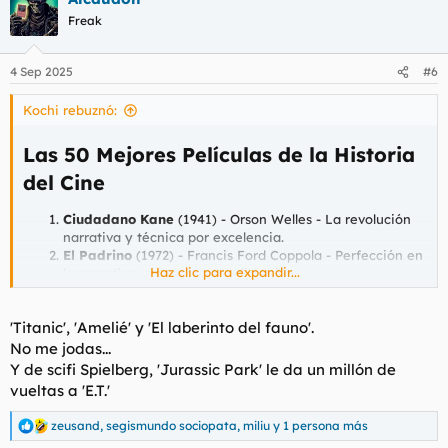
Freak
4 Sep 2025
#6
Kochi rebuznó:
Las 50 Mejores Películas de la Historia
del Cine​
Ciudadano Kane
(1941) -
Orson Welles
- La revolución
narrativa y técnica por excelencia.
El Padrino
(1972) -
Francis Ford Coppola
- Perfección en
Haz clic para expandir...
la narrativa, actuaciones y dirección.
Casablanca
(1942) -
Michael Curtiz
- El clásico absoluto
del cine romántico y de drama bélico.
'Titanic', 'Amelié' y 'El laberinto del fauno'.
2001: Una odisea del espacio
(1968) -
Stanley Kubrick
-
La épica ciencia ficción que redefinió el género.
No me jodas...
Tokyo Monogatari (Cuentos de Tokio)
(1953) -
Yasujirō
Y de scifi Spielberg, 'Jurassic Park' le da un millón de
Ozu
- Una obra maestra sublime y humana del cine
vueltas a 'E.T.'
japonés.
Apocalypse Now
(1979) -
Francis Ford Coppola
- Un
zeusand
,
segismundo sociopata
,
miliu
y 1 persona más
R
viaje alucinante al corazón de la oscuridad humana.
e