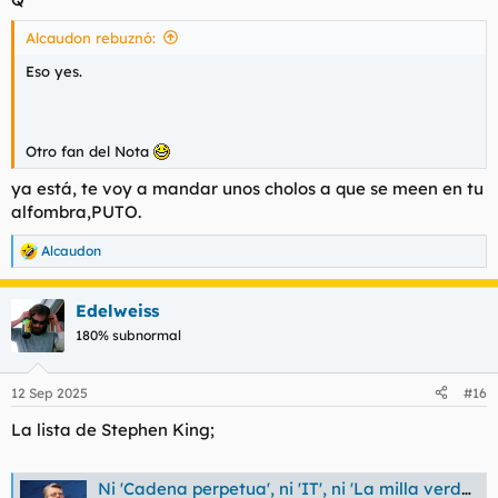
Alcaudon rebuznó:
Eso yes.
Otro fan del Nota
ya está, te voy a mandar unos cholos a que se meen en tu
alfombra,PUTO.
Alcaudon
R
e
a
Edelweiss
c
c
180% subnormal
i
o
n
12 Sep 2025
#16
e
s
La lista de Stephen King;
:
Ni 'Cadena perpetua', ni 'IT', ni 'La milla verde'. Stephen King elige las 10 mejores películas de la historia e ignora las adaptaciones de su obra