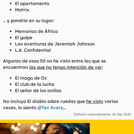
El apartamento
Matrix
... y pondría en su lugar:
Memorias de África
El golpe
Las aventuras de Jeremiah Johnson
L.A. Confidential
Algunas de esas 50 no he visto entre las que se
encuentran
las que no tengo intención de ver
:
El mago de Oz
El club de la lucha
El señor de los anillos
No incluyo
El diablo sobre ruedas
que
he visto
varias
veces, lo siento
@Tex Avery
...
Editado cobardemente:
26 Sep 2025