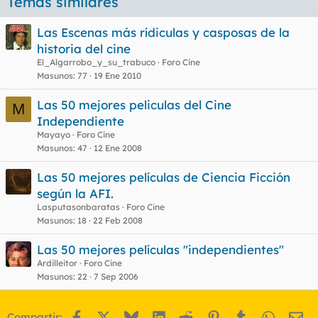
Temas similares
a
s
Las Escenas más rídiculas y casposas de la
historia del cine
El_Algarrobo_y_su_trabuco
Foro Cine
Masunos
77
19 Ene 2010
Las 50 mejores peliculas del Cine
M
Independiente
Mayayo
Foro Cine
Masunos
47
12 Ene 2008
Las 50 mejores películas de Ciencia Ficción
según la AFI.
Lasputasonbaratas
Foro Cine
Masunos
18
22 Feb 2008
Las 50 mejores películas "independientes"
Ardilleitor
Foro Cine
Masunos
22
7 Sep 2006
Facebook
X
Bluesky
LinkedIn
Reddit
Pinterest
Tumblr
WhatsA
Em
Compartir: