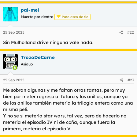
e
a
pai-mei
c
c
Muerto por dentro
Puto asco de tío
i
o
n
25 Sep 2025
#22
e
s
Sin Mulholland drive ninguna vale nada.
:
TrozoDeCarne
Asiduo
25 Sep 2025
#23
Me sobran algunas y me faltan otras tantas, pero muy
bien por meter regreso al futuro y los anillos, aunque yo
de los anillos también metería la trilogia entera como una
misma peli.
Y no se si metería star wars, tal vez, pero de hacerlo no
metería el episodio IV ni de coña, aunque fuera la
primera, metería el episodio V.