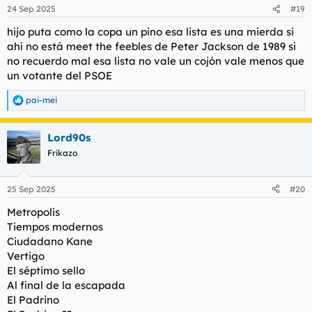
24 Sep 2025
#19
hijo puta como la copa un pino esa lista es una mierda si
ahí no está meet the feebles de Peter Jackson de 1989 si
no recuerdo mal esa lista no vale un cojón vale menos que
un votante del PSOE
pai-mei
R
e
a
Lord90s
c
c
Frikazo
i
o
n
25 Sep 2025
#20
e
s
Metropolis
:
Tiempos modernos
Ciudadano Kane
Vertigo
El séptimo sello
Al final de la escapada
El Padrino