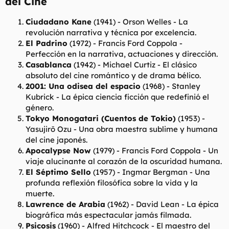
del Cine​
l
i
t
o
Ciudadano Kane
(1941) -
Orson Welles
- La
e
revolución narrativa y técnica por excelencia.
m
El Padrino
(1972) -
Francis Ford Coppola
-
a
Perfección en la narrativa, actuaciones y dirección.
Casablanca
(1942) -
Michael Curtiz
- El clásico
absoluto del cine romántico y de drama bélico.
2001: Una odisea del espacio
(1968) -
Stanley
Kubrick
- La épica ciencia ficción que redefinió el
género.
Tokyo Monogatari (Cuentos de Tokio)
(1953) -
Yasujirō Ozu
- Una obra maestra sublime y humana
del cine japonés.
Apocalypse Now
(1979) -
Francis Ford Coppola
- Un
viaje alucinante al corazón de la oscuridad humana.
El Séptimo Sello
(1957) -
Ingmar Bergman
- Una
profunda reflexión filosófica sobre la vida y la
muerte.
Lawrence de Arabia
(1962) -
David Lean
- La épica
biográfica más espectacular jamás filmada.
Psicosis
(1960) -
Alfred Hitchcock
- El maestro del