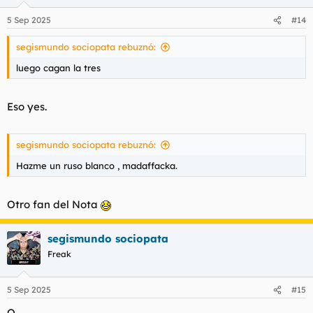
o
n
5 Sep 2025
#14
e
s
segismundo sociopata rebuznó:
:
luego cagan la tres
Eso yes.
segismundo sociopata rebuznó:
Hazme un ruso blanco , madaffacka.
Otro fan del Nota
segismundo sociopata
Freak
5 Sep 2025
#15
Q