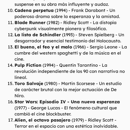
suspense en su obra más influyente y audaz.
Cadena perpetua
(1994) -
Frank Darabont
- Un
poderoso drama sobre la esperanza y la amistad.
Blade Runner
(1982) -
Ridley Scott
- La distopía
cyberpunk visualmente pionera y filosófica.
La lista de Schindler
(1993) -
Steven Spielberg
- Un
desgarrador y esencial testimonio del Holocausto.
El bueno, el feo y el malo
(1966) -
Sergio Leone
- La
cumbre del western spaghetti y de la música en el
cine.
Pulp Fiction
(1994) -
Quentin Tarantino
- La
revolución independiente de los 90 con narrativa no
lineal.
Toro Salvaje
(1980) -
Martin Scorsese
- Un estudio
de carácter brutal con la mejor actuación de De
Niro.
Star Wars: Episodio IV - Una nueva esperanza
(1977) -
George Lucas
- El fenómeno cultural que
cambió el cine blockbuster.
Alien, el octavo pasajero
(1979) -
Ridley Scott
-
Terror en el espacio con una estética inolvidable.