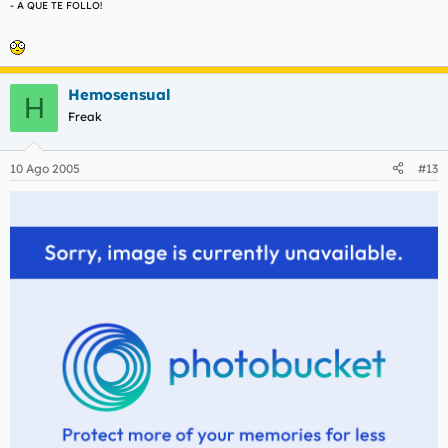
- A QUE TE FOLLO!
Hemosensual
H
Freak
10 Ago 2005
#13