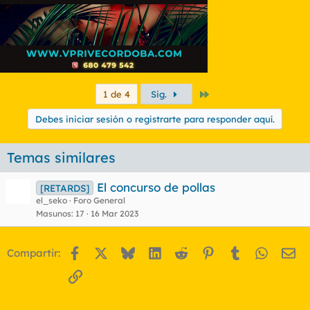
Último
1 de 4
Sig.
Debes iniciar sesión o registrarte para responder aquí.
Temas similares
El concurso de pollas
[RETARDS]
el_seko
Foro General
Masunos
17
16 Mar 2023
Facebook
X
Bluesky
LinkedIn
Reddit
Pinterest
Tumblr
WhatsA
Em
Compartir:
Enlace