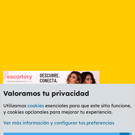
Valoramos tu privacidad
Utilizamos
cookies
esenciales para que este sitio funcione,
y cookies opcionales para mejorar tu experiencia.
Foro General
Ver más información y configurar tus preferencias
Cookies
PL OLDSTYLE AMARILLO
Cambiar fuente
Español (ES)