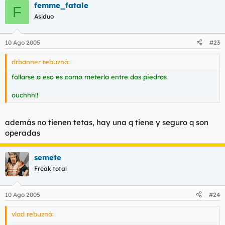
femme_fatale
F
Asiduo
10 Ago 2005
#23
drbanner rebuznó:
follarse a eso es como meterla entre dos piedras
ouchhh!!
además no tienen tetas, hay una q tiene y seguro q son
operadas
semete
Freak total
10 Ago 2005
#24
vlad rebuznó: