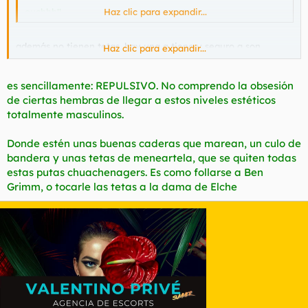
ouchhh!!
Haz clic para expandir...
además no tienen tetas, hay una q tiene y seguro q son
Haz clic para expandir...
operadas
es sencillamente: REPULSIVO. No comprendo la obsesión
de ciertas hembras de llegar a estos niveles estéticos
totalmente masculinos.
Donde estén unas buenas caderas que marean, un culo de
bandera y unas tetas de meneartela, que se quiten todas
estas putas chuachenagers. Es como follarse a Ben
Grimm, o tocarle las tetas a la dama de Elche