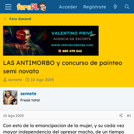
Acceder
Regístrate
Foro General
LAS ANTIMORBO y concurso de painteo
semi novato
I
F
semete
10 Ago 2005
n
e
i
c
semete
c
h
Freak total
i
a
a
d
d
e
10 Ago 2005
#1
o
i
r
n
Con esto de la emancipacion de la mujer, y su cada vez
d
i
mayor independencia del opresor macho, de un tiempo
e
c