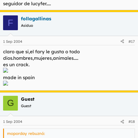
seguidor de lucyfer.....
que tienes en contra de mi bisbi? seguro que estas celoso de
su soprana voz, sus bucles dorados cual rayos de sol, esa porte,
follagallinas
ese brio, ese espuni..
F
pero lo que verdaderamente me hace que me extasie de
Asiduo
placer es su musica, esas canciones, esas letras profundas.
1 Sep 2004
#17
hereje..
claro que si,el fary le gusta o todo
dios.hombres,mujeres,animales.....
es un crack.
made in spain
Guest
G
Guest
1 Sep 2004
#18
moporday rebuznó: