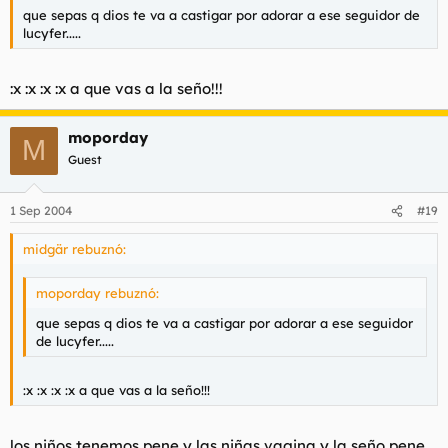
que sepas q dios te va a castigar por adorar a ese seguidor de
lucyfer.....
:x :x :x :x a que vas a la seño!!!
moporday
M
Guest
1 Sep 2004
#19
midgär rebuznó:
moporday rebuznó:
que sepas q dios te va a castigar por adorar a ese seguidor
de lucyfer.....
:x :x :x :x a que vas a la seño!!!
los niños tenemos pene y las niñas vagina y la seño pene....