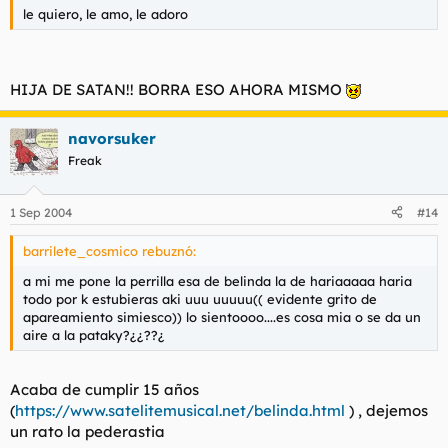
le quiero, le amo, le adoro
HIJA DE SATAN!! BORRA ESO AHORA MISMO
navorsuker
Freak
1 Sep 2004
#14
barrilete_cosmico rebuznó:
a mi me pone la perrilla esa de belinda la de hariaaaaa haria
todo por k estubieras aki uuu uuuuu(( evidente grito de
apareamiento simiesco)) lo sientoooo....es cosa mia o se da un
aire a la pataky?¿¿??¿
Acaba de cumplir 15 años
(
https://www.satelitemusical.net/belinda.html
) , dejemos
un rato la pederastia