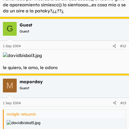
de apareamiento simiesco)) lo sientoooo....es cosa mia o se
da un aire a la pataky?¿¿??¿
Guest
G
Guest
1 Sep 2004
#12
le quiero, le amo, le adoro
moporday
M
Guest
1 Sep 2004
#13
midgär rebuznó: