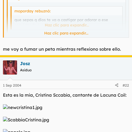
moporday rebuznó:
que sepas q dios te va a castigar por adorar a ese
seguidor de lucyfer.....
Haz clic para expandir...
Haz clic para expandir...
:x :x :x :x a que vas a la seño!!!
Haz clic para expandir...
me voy a fumar un peta mientras reflexiono sobre ello.
los niños tenemos pene y las niñas vagina y la seño pene....
Josz
Asiduo
1 Sep 2004
#22
Esta es la mia, Cristina Sccabia, cantante de Lacuna Coil: