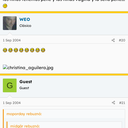
WEO
Clásico
1 Sep 2004
#20
Guest
G
Guest
1 Sep 2004
#21
moporday rebuznó:
midgär rebuznó: