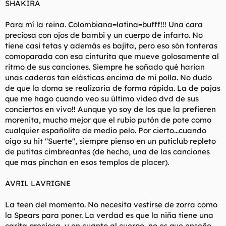
SHAKIRA
t
o
e
m
Para mí la reina. Colombiana=latina=bufff!!! Una cara
a
preciosa con ojos de bambi y un cuerpo de infarto. No
tiene casi tetas y además es bajita, pero eso són tonteras
comoparada con esa cinturita que mueve golosamente al
ritmo de sus canciones. Siempre he soñado qué harian
unas caderas tan elásticas encima de mi polla. No dudo
de que la doma se realizaría de forma rápida. La de pajas
que me hago cuando veo su último video dvd de sus
conciertos en vivo!! Aunque yo soy de los que la prefieren
morenita, mucho mejor que el rubio putón de pote como
cualquier españolita de medio pelo. Por cierto...cuando
oigo su hit "Suerte", siempre pienso en un puticlub repleto
de putitas cimbreantes (de hecho, una de las canciones
que mas pinchan en esos templos de placer).
AVRIL LAVRIGNE
La teen del momento. No necesita vestirse de zorra como
la Spears para poner. La verdad es que la niña tiene una
carita preciosa, y en cuanto al cuerpo, no es que enseñe