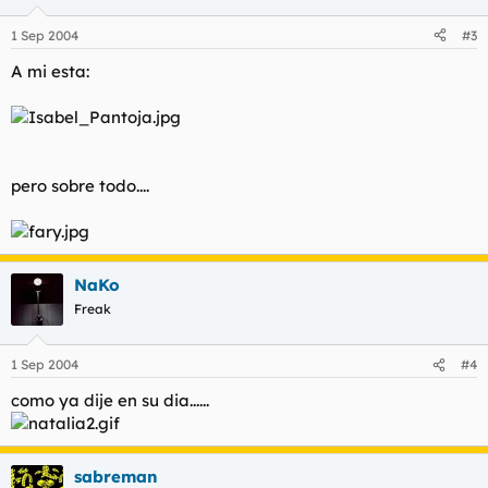
1 Sep 2004
#3
A mi esta:
pero sobre todo....
NaKo
Freak
1 Sep 2004
#4
como ya dije en su dia......
sabreman