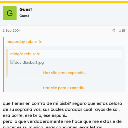
Guest
G
Guest
1 Sep 2004
#15
moporday rebuznó:
midgär rebuznó:
le quiero, le amo, le adoro
Haz clic para expandir...
Haz clic para expandir...
HIJA DE SATAN!! BORRA ESO AHORA MISMO
que tienes en contra de mi bisbi? seguro que estas celoso
de su soprana voz, sus bucles dorados cual rayos de sol,
esa porte, ese brio, ese espuni..
pero lo que verdaderamente me hace que me extasie de
placer es su musica, esas canciones, esas letras