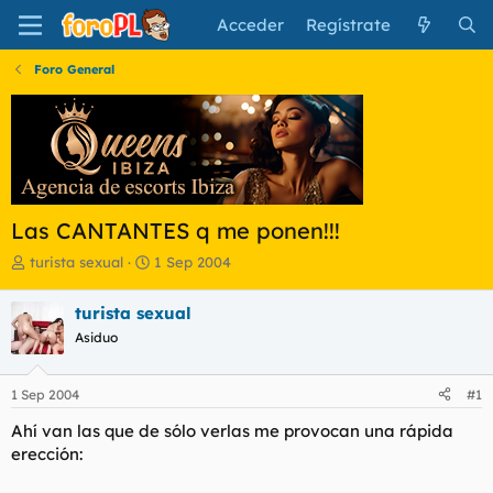
Acceder
Regístrate
Foro General
Las CANTANTES q me ponen!!!
I
F
turista sexual
1 Sep 2004
n
e
i
c
turista sexual
c
h
Asiduo
i
a
a
d
d
e
1 Sep 2004
#1
o
i
r
n
Ahí van las que de sólo verlas me provocan una rápida
d
i
erección:
e
c
l
i