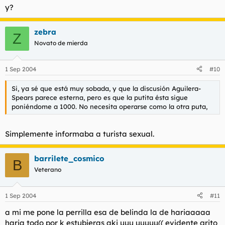
y?
zebra
Z
Novato de mierda
1 Sep 2004
#10
Si, ya sé que está muy sobada, y que la discusión Aguilera-
Spears parece esterna, pero es que la putita ésta sigue
poniéndome a 1000. No necesita operarse como la otra puta,
Simplemente informaba a turista sexual.
barrilete_cosmico
B
Veterano
1 Sep 2004
#11
a mi me pone la perrilla esa de belinda la de hariaaaaa
haria todo por k estubieras aki uuu uuuuu(( evidente grito