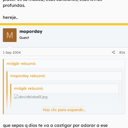
profundas.
hereje..
moporday
M
Guest
1 Sep 2004
#16
midgär rebuznó:
moporday rebuznó:
midgär rebuznó:
le quiero, le amo, le adoro
Haz clic para expandir...
Haz clic para expandir...
Haz clic para expandir...
que sepas q dios te va a castigar por adorar a ese
HIJA DE SATAN!! BORRA ESO AHORA MISMO