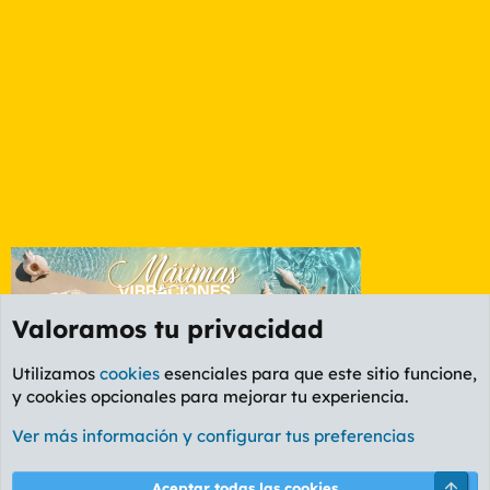
Valoramos tu privacidad
Utilizamos
cookies
esenciales para que este sitio funcione,
y cookies opcionales para mejorar tu experiencia.
Foro General
Ver más información y configurar tus preferencias
Cookies
PL OLDSTYLE AMARILLO
Cambiar fuente
Español (ES)
Arri
Aceptar todas las cookies