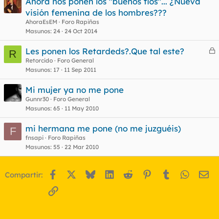
Ahora nos ponen los "buenos tíos"... ¿Nueva
visión femenina de los hombres???
AhoraEsEM
Foro Rapiñas
Masunos
24
24 Oct 2014
Les ponen los Retardeds?.Que tal este?
R
e
Retorcido
Foro General
Masunos
17
11 Sep 2011
r
r
Mi mujer ya no me pone
Gunnr30
Foro General
Masunos
65
11 May 2010
o
mi hermana me pone (no me juzguéis)
F
fnsapi
Foro Rapiñas
Masunos
55
22 Mar 2010
Facebook
X
Bluesky
LinkedIn
Reddit
Pinterest
Tumblr
WhatsA
Em
Compartir:
Enlace