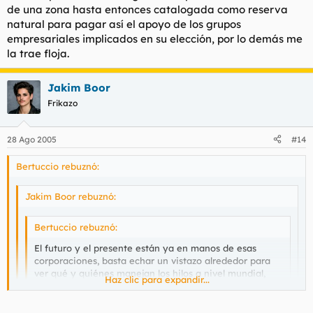
no es gratis, y de momento ahí tenemos los acuerdos de
saben perfectamente con quién se juegan los cuartos, ya que
de una zona hasta entonces catalogada como reserva
Kyoto, la guerra de Afganistan, de Irak , etc, etc...
son movimientos de capital públicos, sujetos a retenciones y a
natural para pagar así el apoyo de los grupos
desgravaciones. Si alguien en España - evidentemente es
empresariales implicados en su elección, por lo demás me
Algo más expuso Torbe en su articulo sobre los
imposible - denunciara la financiación de los partidos políticos,
Gimderberger o como se llamen.
la trae floja.
los Filesas, y compañía iban a parecer dinero del Monopoly.
Jakim Boor
Frikazo
28 Ago 2005
#14
Bertuccio rebuznó:
Jakim Boor rebuznó:
Bertuccio rebuznó:
El futuro y el presente están ya en manos de esas
corporaciones, basta echar un vistazo alrededor para
ver qué y quiénes manejan los hilos a nivel mundial,
Haz clic para expandir...
aunque no creo que nos podamos hacer a la idea del
poder que realmente tienen.
Haz clic para expandir...