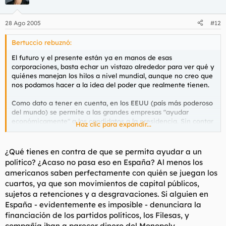
28 Ago 2005
#12
Bertuccio rebuznó:
El futuro y el presente están ya en manos de esas
corporaciones, basta echar un vistazo alrededor para ver qué y
quiénes manejan los hilos a nivel mundial, aunque no creo que
nos podamos hacer a la idea del poder que realmente tienen.
Como dato a tener en cuenta, en los EEUU (país más poderoso
del mundo) se permite a las grandes empresas "ayudar
económicamente" a los candidatos a la presidencia. Sin contar
Haz clic para expandir...
con la borreguez de la que hace gala Bush, ¿qué tiene que dar
a cambio de ese apoyo económico cuándo es elegido
presidente? obviamente eso no es gratis, y de momento ahí
¿Qué tienes en contra de que se permita ayudar a un
tenemos los acuerdos de Kyoto, la guerra de Afganistan, de
político? ¿Acaso no pasa eso en España? Al menos los
Irak , etc, etc...
americanos saben perfectamente con quién se juegan los
cuartos, ya que son movimientos de capital públicos,
Algo más expuso Torbe en su articulo sobre los Gimderberger o
sujetos a retenciones y a desgravaciones. Si alguien en
como se llamen.
España - evidentemente es imposible - denunciara la
financiación de los partidos políticos, los Filesas, y
compañía iban a parecer dinero del Monopoly.