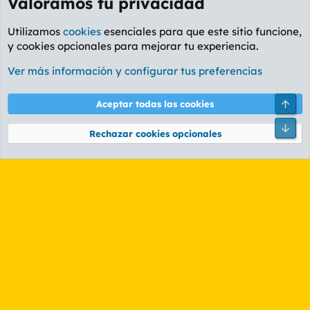
Valoramos tu privacidad
Utilizamos
cookies
esenciales para que este sitio funcione,
y cookies opcionales para mejorar tu experiencia.
Foro General
Ver más información y configurar tus preferencias
Cookies
PL OLDSTYLE AMARILLO
Cambiar fuente
Español (ES)
Arri
Aceptar todas las cookies
Contáctanos
Términos y reglas
Política de privacidad
Ayuda
R
Pie
S
Rechazar cookies opcionales
S
®
Community platform by XenForo
© 2010-2026 XenForo Ltd.