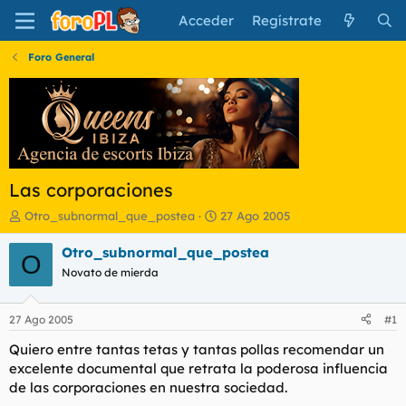
Acceder
Regístrate
Foro General
Las corporaciones
I
F
Otro_subnormal_que_postea
27 Ago 2005
n
e
i
c
Otro_subnormal_que_postea
O
c
h
Novato de mierda
i
a
a
d
d
e
27 Ago 2005
#1
o
i
r
n
Quiero entre tantas tetas y tantas pollas recomendar un
d
i
excelente documental que retrata la poderosa influencia
e
c
de las corporaciones en nuestra sociedad.
l
i