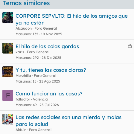
Temas similares
CORPORE SEPVLTO: El hilo de los amigos que
ya no están
Alcaudon
Foro General
Masunos
132
10 Nov 2025
El hilo de las colas gordas
e
karls
Foro General
Masunos
292
28 Dic 2025
r
r
Y tu, tienes las cosas claras?
Morzhilla
Foro General
Masunos
15
21 Ago 2025
o
Como funcionan las casas?
F
follad’or
Valencia
Masunos
49
25 Jul 2026
Las redes sociales son una mierda y malas
para la salud
Alduin
Foro General