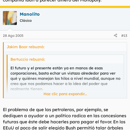
Manolito
Clásico
28 Ago 2005
#13
Jakim Boor rebuznó:
Bertuccio rebuznó:
El futuro y el presente están ya en manos de esas
corporaciones, basta echar un vistazo alrededor para ver
qué y quiénes manejan los hilos a nivel mundial, aunque no
creo que nos podamos hacer a la idea del poder que
realmente tienen.
Haz clic para expandir...
Como dato a tener en cuenta, en los EEUU (país más
poderoso del mundo) se permite a las grandes empresas
Haz clic para expandir...
El problema de que las petroleras, por ejemplo, se
"ayudar económicamente" a los candidatos a la
presidencia. Sin contar con la borreguez de la que hace
dediquen a ayudar a un político radica en las concesiones
gala Bush, ¿qué tiene que dar a cambio de ese apoyo
¿Qué tienes en contra de que se permita ayudar a un político?
futuras que éste debe hacerles para pagar el favor. En los
económico cuándo es elegido presidente? obviamente eso
¿Acaso no pasa eso en España? Al menos los americanos
EEuU al poco de salir elegido Bush permitió talar árboles