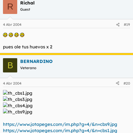
Richal
R
Guest
4 Abr 2004
#19
pues ole tus huevos x 2
BERNARDINO
B
Veterano
4 Abr 2004
#20
https://www.jotapeges.com/im.php?g=4/&n=cbs9.jpg
https://www.jotapeges.com/im.php?g=4/&n=cbs1.jpg