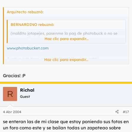
Arquitecto rebuznó:
BERNARDINO rebuznó:
(maldito jotapejes, pasenme la pag de photobuck o no se
como se llame porfavor.)
Haz clic para expandir...
www.photobucket.com
Aunque con poca capacidad también sirve esta:
Haz clic para expandir...
www.uploadit.org
Gracias! :P
Richal
R
Guest
4 Abr 2004
#17
se enteran las de mi clase que estoy poniendo sus fotos en
un foro como este y se bailan todas un zapateao sobre