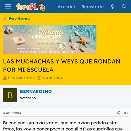
Acceder
Regístrate
Foro General
LAS MUCHACHAS Y WEYS QUE RONDAN
POR MI ESCUELA
I
F
BERNARDINO
4 Abr 2004
n
e
i
c
BERNARDINO
B
c
h
Veterano
i
a
a
d
d
e
4 Abr 2004
#1
o
i
r
n
Bueno pues ya avia varios que me avian pedido estas
d
i
fotos, las voy a poner poco a poquillo.(Los cuadrillos que
e
c