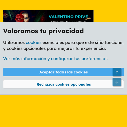
Valoramos tu privacidad
Utilizamos
cookies
esenciales para que este sitio funcione,
y cookies opcionales para mejorar tu experiencia.
Foro General
Ver más información y configurar tus preferencias
Cookies
PL OLDSTYLE AMARILLO
Cambiar fuente
Español (ES)
Arri
Aceptar todas las cookies
Contáctanos
Términos y reglas
Política de privacidad
Ayuda
R
Pie
S
Rechazar cookies opcionales
S
®
Community platform by XenForo
© 2010-2026 XenForo Ltd.