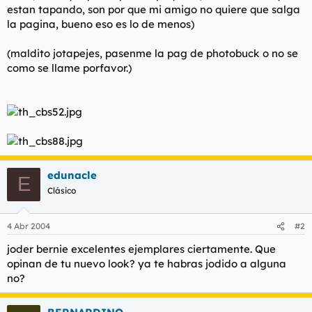
estan tapando, son por que mi amigo no quiere que salga
l
i
la pagina, bueno eso es lo de menos)
t
o
e
m
(maldito jotapejes, pasenme la pag de photobuck o no se
a
como se llame porfavor.)
edunacle
E
Clásico
4 Abr 2004
#2
joder bernie excelentes ejemplares ciertamente. Que
opinan de tu nuevo look? ya te habras jodido a alguna
no?