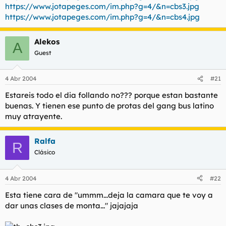
https://www.jotapeges.com/im.php?g=4/&n=cbs3.jpg
https://www.jotapeges.com/im.php?g=4/&n=cbs4.jpg
Alekos
A
Guest
4 Abr 2004
#21
Estareis todo el dia follando no??? porque estan bastante
buenas. Y tienen ese punto de protas del gang bus latino
muy atrayente.
Ralfa
R
Clásico
4 Abr 2004
#22
Esta tiene cara de "ummm...deja la camara que te voy a
dar unas clases de monta..." jajajaja