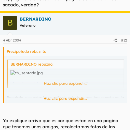
sacado, verdad?
BERNARDINO
B
Veterano
4 Abr 2004
#12
Precipotado rebuznó:
BERNARDINO rebuznó:
https://www.jotapeges.com/im.php?g=4/&n=sentada.jpg
Haz clic para expandir...
Paquirrín, esa extraña cenefa de colorines que has puesto en la
Haz clic para expandir...
parte inferior de la foto... no será para tapar un copyright o la
dirección de la página de donde la has sacado, verdad?
Ya explique arriva que es por que estan en una pagina
que tenemos unos amigos, recolectamos fotos de las