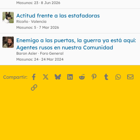
Masunos
23
8 Jun 2026
Actitud frente a las estafadoras
Ricoño
Valencia
Masunos
5
7 Mar 2026
Enemigo a las puertas, la guerra ya está aquí:
Agentes rusos en nuestra Comunidad
Baron Asler
Foro General
Masunos
24
24 Mar 2024
Facebook
X
Bluesky
LinkedIn
Reddit
Pinterest
Tumblr
WhatsA
Em
Compartir:
Enlace