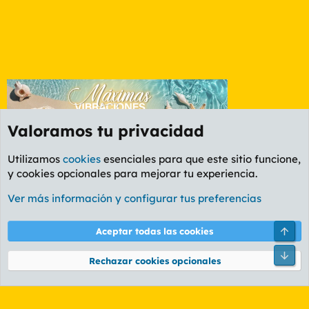
Valoramos tu privacidad
Utilizamos
cookies
esenciales para que este sitio funcione,
y cookies opcionales para mejorar tu experiencia.
Foro General
Ver más información y configurar tus preferencias
Cookies
PL OLDSTYLE AMARILLO
Cambiar fuente
Español (ES)
Arri
Aceptar todas las cookies
Contáctanos
Términos y reglas
Política de privacidad
Ayuda
R
Pie
S
Rechazar cookies opcionales
S
®
Community platform by XenForo
© 2010-2026 XenForo Ltd.