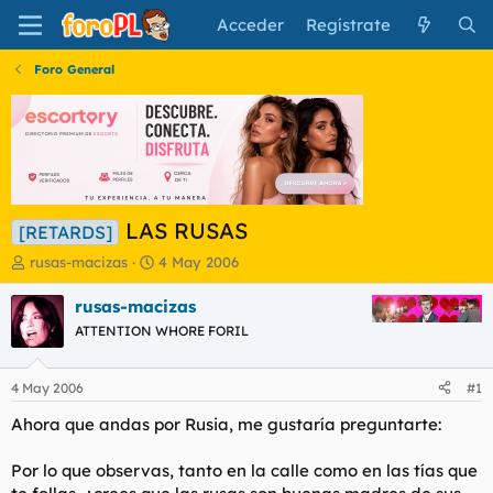
Acceder
Regístrate
Foro General
LAS RUSAS
[RETARDS]
I
F
rusas-macizas
4 May 2006
n
e
i
c
rusas-macizas
c
h
ATTENTION WHORE FORIL
i
a
a
d
d
e
4 May 2006
#1
o
i
r
n
Ahora que andas por Rusia, me gustaría preguntarte:
d
i
e
c
Por lo que observas, tanto en la calle como en las tías que
l
i