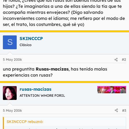
te follas, ¿crees que las rusas son buenas madres de sus
t
o
hijos? ¿Te imaginarías a una de ellas siendo la tía que te
e
acompaña mientras envejeces? (Digo salvando
m
a
inconvenientes como el idioma; me refiero por el modo de
ser, el trato, las costumbres, qué sé yo)
SKINCCCP
S
Clásico
5 May 2006
#2
una preguntita
Rusas-macizas
, has tenido malas
experiencias con rusas?
rusas-macizas
ATTENTION WHORE FORIL
5 May 2006
#3
SKINCCCP rebuznó: