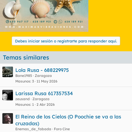
Debes iniciar sesión o registrarte para responder aquí.
Temas similares
Lola Rusa - 688229975
Bane1985
Zaragoza
Masunos
3
11 May 2026
Larissa Rusa 617357534
zeusand
Zaragoza
Masunos
1
2 Abr 2026
El Reino de los Cielos (O Poochie se va a las
cruzadas)
Enemas_de_fabada
Foro Cine