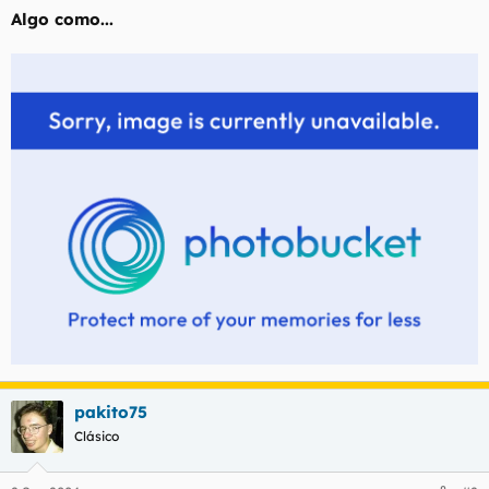
t
o
Algo como...
e
m
a
pakito75
Clásico