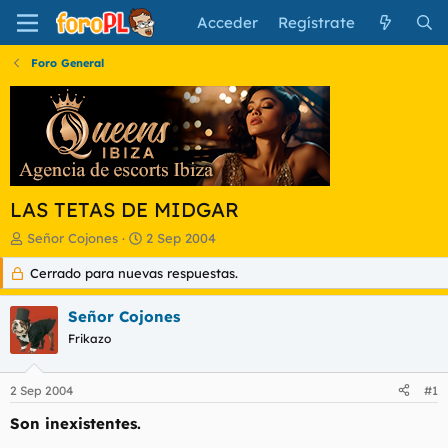
Acceder
Regístrate
Foro General
LAS TETAS DE MIDGAR
I
F
Señor Cojones
2 Sep 2004
n
e
Cerrado para nuevas respuestas.
i
c
c
h
i
a
Señor Cojones
a
d
Frikazo
d
e
o
i
r
n
2 Sep 2004
#1
d
i
e
c
Son inexistentes.
l
i