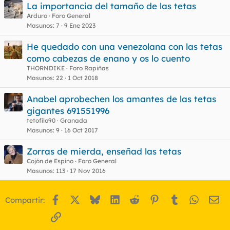
La importancia del tamaño de las tetas
Arduro
Foro General
Masunos
7
9 Ene 2023
He quedado con una venezolana con las tetas
como cabezas de enano y os lo cuento
THORNDIKE
Foro Rapiñas
Masunos
22
1 Oct 2018
Anabel aprobechen los amantes de las tetas
gigantes 691551996
tetofilo90
Granada
Masunos
9
16 Oct 2017
Zorras de mierda, enseñad las tetas
Cojón de Espino
Foro General
Masunos
113
17 Nov 2016
Facebook
X
Bluesky
LinkedIn
Reddit
Pinterest
Tumblr
WhatsA
Em
Compartir:
Enlace